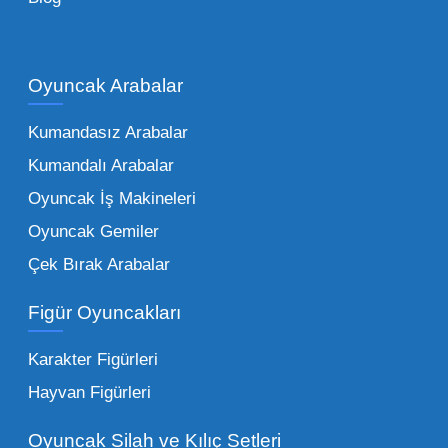
Çocukların hayal dünyası sınır tanımadığı gibi,
piyasadaki toptan oyuncak çeşitleri de bir o
kadar zengindir. Bir mağazanın veya eğitim
Oyuncak Arabalar
kurumunun başarısı, sunduğu ürünlerin
Kumandasız Arabalar
çeşitliliği ile doğru orantılıdır. İşte Mega
Kumandalı Arabalar
Oyuncak bünyesinde öne çıkan ve en çok
tercih edilen kategorilerimiz:
Oyuncak İş Makineleri
Oyuncak Gemiler
Peluş Oyuncaklar:
Her yaş grubunun
Çek Bırak Arabalar
vazgeçilmezi olan yumuşak dokulu sevilen
ürünler.
Toptan peluş oyuncak
Figür Oyuncakları
seçeneklerimizi keşfederek koleksiyonunuza
en sevilen karakterleri ekleyebilirsiniz.
Karakter Figürleri
Eğitici Setler:
Çocukların zihinsel ve motor
Hayvan Figürleri
becerilerini geliştiren, özellikle anaokulları
Oyuncak Silah ve Kılıç Setleri
tarafından tercih edilen
toptan eğitici