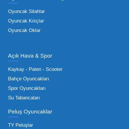
oyuncaklar
ile fark yaratın. Bu setler,
Oyuncak Silahlar
ebeveynlerin son yıllarda en çok satın aldığı
Oyuncak Kılıçlar
ürün grupları arasında yer almaktadır.
Oyuncak Oklar
Oyuncak Araçlar:
Erkek çocukların favorisi
olan en popüler
toptan oyuncak araba
modelleri, setler ve kumandalı araçlar geniş
Açık Hava & Spor
stok imkanımızla sunulmaktadır.
Küçük Oyuncaklar:
Hızlı sirkülasyon
Kaykay - Paten - Scooter
sağlayan toptan küçük oyuncaklar, bakkallar,
Bahçe Oyuncakları
kırtasiyeler ve marketler için can kurtarıcıdır.
Spor Oyuncakları
Bu kategorideki küçük oyuncaklar toptan
Su Tabancaları
alımlarda çok düşük maliyetlerle yüksek
adetli stok yapmanıza olanak tanır. Özellikle
Peluş Oyuncaklar
sürpriz paketler ve figürler, çocukların
harçlıklarıyla kolayca alabildiği ürünlerdir.
TY Peluşlar