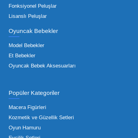
Çocuk Oyuncakları Toptan Seçenekleri:
Fonksiyonel Peluşlar
Bebeklik döneminden ergenliğe kadar geniş
Lisanslı Peluşlar
bir yelpazeyi kapsayan çocuk oyuncakları
Oyuncak Bebekler
toptan tedariği yaparken, piyasadaki en son
trendleri takip etmekteyiz. Lisanslı
Model Bebekler
figürlerden geleneksel oyun setlerine kadar
Et Bebekler
her şeyi portföyümüzde bulabilirsiniz.
Oyuncak Bebek Aksesuarları
Toptan Oyuncak Satışı Avantajları
Popüler Kategoriler
İşletmeler için toptan oyuncak satış ve alımı
yapmanın sağladığı en büyük avantaj,
Macera Figürleri
şüphesiz ki birim maliyetin düşmesidir.
Kozmetik ve Güzellik Setleri
Oyuncak toptan kanalına geçildiğinde,
Oyun Hamuru
perakende satış fiyatı ile alış fiyatı arasındaki
makas açılır ve bu da ciddi kâr marjları elde
Evcilik Setleri