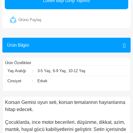
Lütfen Bayi Girişi Yapınız
ler
Ürünü Paylaş
Ürün Bilgisi
Ürün Özellikleri
Yaş Aralığı
:
3-5 Yaş, 6-9 Yaş, 10-12 Yaş
Cinsiyet
:
Erkek
Korsan Gemisi oyun seti, korsan temalarının hayranlarına
hitap edecek.
Çocuklarda, ince motor becerileri, düşünme, dikkat, azim,
mantık, hayal gücü kabiliyetlerini geliştirir. Setin içerisinde