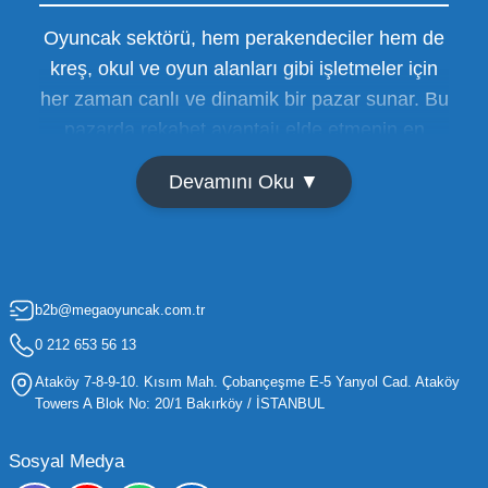
Oyuncak sektörü, hem perakendeciler hem de
kreş, okul ve oyun alanları gibi işletmeler için
her zaman canlı ve dinamik bir pazar sunar. Bu
pazarda rekabet avantajı elde etmenin en
temel yolu ise doğru tedarikçiyi bulmaktan
Devamını Oku ▼
geçer. Toptan oyuncak satışı süreçlerinde
maliyetleri minimize etmek ve ürün çeşitliliğini
artırmak, bir işletmenin sürdürülebilir büyümesi
için kritik öneme sahiptir. Oyuncak dünyası
b2b@megaoyuncak.com.tr
hızla değişen trendlere sahip olduğu için,
işletmelerin stoklarını güncel tutması ve her
0 212 653 56 13
yaş grubuna hitap eden ürünleri bünyesinde
Ataköy 7-8-9-10. Kısım Mah. Çobançeşme E-5 Yanyol Cad. Ataköy
barındırması gerekir.
Towers A Blok No: 20/1 Bakırköy / İSTANBUL
Mega Oyuncak olarak sunduğumuz geniş ürün
Sosyal Medya
yelpazesiyle, işletmenizin ihtiyacı olan tüm