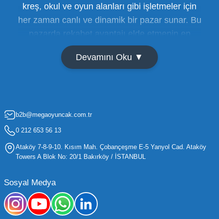
kreş, okul ve oyun alanları gibi işletmeler için
her zaman canlı ve dinamik bir pazar sunar. Bu
pazarda rekabet avantajı elde etmenin en
temel yolu ise doğru tedarikçiyi bulmaktan
Devamını Oku ▼
geçer. Toptan oyuncak satışı süreçlerinde
maliyetleri minimize etmek ve ürün çeşitliliğini
artırmak, bir işletmenin sürdürülebilir büyümesi
için kritik öneme sahiptir. Oyuncak dünyası
b2b@megaoyuncak.com.tr
hızla değişen trendlere sahip olduğu için,
işletmelerin stoklarını güncel tutması ve her
0 212 653 56 13
yaş grubuna hitap eden ürünleri bünyesinde
Ataköy 7-8-9-10. Kısım Mah. Çobançeşme E-5 Yanyol Cad. Ataköy
barındırması gerekir.
Towers A Blok No: 20/1 Bakırköy / İSTANBUL
Mega Oyuncak olarak sunduğumuz geniş ürün
Sosyal Medya
yelpazesiyle, işletmenizin ihtiyacı olan tüm
kategorilerde profesyonel çözümler üretiyoruz.