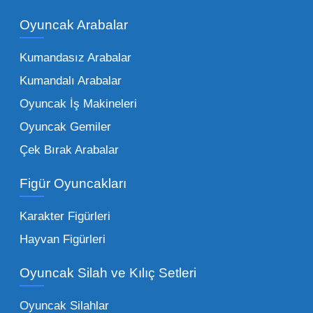
piyasadaki toptan oyuncak çeşitleri de bir o
kadar zengindir. Bir mağazanın veya eğitim
Oyuncak Arabalar
kurumunun başarısı, sunduğu ürünlerin
Kumandasız Arabalar
çeşitliliği ile doğru orantılıdır. İşte Mega
Kumandalı Arabalar
Oyuncak bünyesinde öne çıkan ve en çok
tercih edilen kategorilerimiz:
Oyuncak İş Makineleri
Oyuncak Gemiler
Peluş Oyuncaklar:
Her yaş grubunun
Çek Bırak Arabalar
vazgeçilmezi olan yumuşak dokulu sevilen
ürünler.
Toptan peluş oyuncak
Figür Oyuncakları
seçeneklerimizi keşfederek koleksiyonunuza
en sevilen karakterleri ekleyebilirsiniz.
Karakter Figürleri
Eğitici Setler:
Çocukların zihinsel ve motor
Hayvan Figürleri
becerilerini geliştiren, özellikle anaokulları
Oyuncak Silah ve Kılıç Setleri
tarafından tercih edilen
toptan eğitici
oyuncaklar
ile fark yaratın. Bu setler,
Oyuncak Silahlar