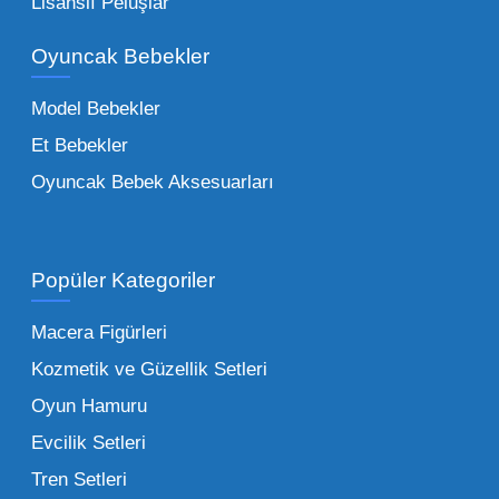
Lisanslı Peluşlar
bir yelpazeyi kapsayan çocuk oyuncakları
Oyuncak Bebekler
toptan tedariği yaparken, piyasadaki en son
trendleri takip etmekteyiz. Lisanslı
Model Bebekler
figürlerden geleneksel oyun setlerine kadar
Et Bebekler
her şeyi portföyümüzde bulabilirsiniz.
Oyuncak Bebek Aksesuarları
Toptan Oyuncak Satışı Avantajları
Popüler Kategoriler
İşletmeler için toptan oyuncak satış ve alımı
yapmanın sağladığı en büyük avantaj,
Macera Figürleri
şüphesiz ki birim maliyetin düşmesidir.
Kozmetik ve Güzellik Setleri
Oyuncak toptan kanalına geçildiğinde,
Oyun Hamuru
perakende satış fiyatı ile alış fiyatı arasındaki
makas açılır ve bu da ciddi kâr marjları elde
Evcilik Setleri
edilmesini sağlar. Toplu alımlarda uygulanan
Tren Setleri