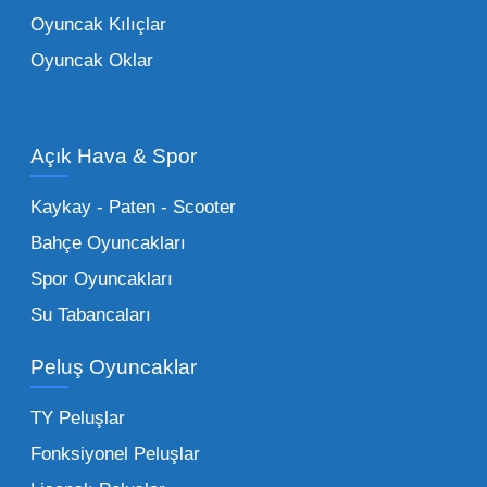
ebeveynlerin son yıllarda en çok satın aldığı
Oyuncak Kılıçlar
ürün grupları arasında yer almaktadır.
Oyuncak Oklar
Oyuncak Araçlar:
Erkek çocukların favorisi
olan en popüler
toptan oyuncak araba
modelleri, setler ve kumandalı araçlar geniş
Açık Hava & Spor
stok imkanımızla sunulmaktadır.
Küçük Oyuncaklar:
Hızlı sirkülasyon
Kaykay - Paten - Scooter
sağlayan toptan küçük oyuncaklar, bakkallar,
Bahçe Oyuncakları
kırtasiyeler ve marketler için can kurtarıcıdır.
Spor Oyuncakları
Bu kategorideki küçük oyuncaklar toptan
Su Tabancaları
alımlarda çok düşük maliyetlerle yüksek
adetli stok yapmanıza olanak tanır. Özellikle
Peluş Oyuncaklar
sürpriz paketler ve figürler, çocukların
harçlıklarıyla kolayca alabildiği ürünlerdir.
TY Peluşlar
Çocuk Oyuncakları Toptan Seçenekleri:
Fonksiyonel Peluşlar
Bebeklik döneminden ergenliğe kadar geniş