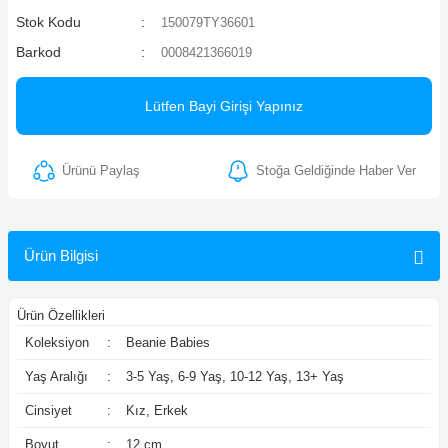
Stok Kodu
150079TY36601
ler
Barkod
0008421366019
Lütfen Bayi Girişi Yapınız
Ürünü Paylaş
Stoğa Geldiğinde Haber Ver
Ürün Bilgisi
Ürün Özellikleri
Koleksiyon
:
Beanie Babies
Yaş Aralığı
:
3-5 Yaş, 6-9 Yaş, 10-12 Yaş, 13+ Yaş
Cinsiyet
:
Kız, Erkek
Boyut
:
12 cm.