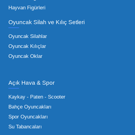
Eğitici Setler:
Çocukların zihinsel ve motor
Hayvan Figürleri
becerilerini geliştiren, özellikle anaokulları
Oyuncak Silah ve Kılıç Setleri
tarafından tercih edilen
toptan eğitici
oyuncaklar
ile fark yaratın. Bu setler,
Oyuncak Silahlar
ebeveynlerin son yıllarda en çok satın aldığı
Oyuncak Kılıçlar
ürün grupları arasında yer almaktadır.
Oyuncak Oklar
Oyuncak Araçlar:
Erkek çocukların favorisi
olan en popüler
toptan oyuncak araba
modelleri, setler ve kumandalı araçlar geniş
Açık Hava & Spor
stok imkanımızla sunulmaktadır.
Küçük Oyuncaklar:
Hızlı sirkülasyon
Kaykay - Paten - Scooter
sağlayan toptan küçük oyuncaklar, bakkallar,
Bahçe Oyuncakları
kırtasiyeler ve marketler için can kurtarıcıdır.
Spor Oyuncakları
Bu kategorideki küçük oyuncaklar toptan
Su Tabancaları
alımlarda çok düşük maliyetlerle yüksek