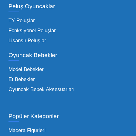
adetli stok yapmanıza olanak tanır. Özellikle
Peluş Oyuncaklar
sürpriz paketler ve figürler, çocukların
harçlıklarıyla kolayca alabildiği ürünlerdir.
TY Peluşlar
Çocuk Oyuncakları Toptan Seçenekleri:
Fonksiyonel Peluşlar
Bebeklik döneminden ergenliğe kadar geniş
Lisanslı Peluşlar
bir yelpazeyi kapsayan çocuk oyuncakları
Oyuncak Bebekler
toptan tedariği yaparken, piyasadaki en son
trendleri takip etmekteyiz. Lisanslı
Model Bebekler
figürlerden geleneksel oyun setlerine kadar
Et Bebekler
her şeyi portföyümüzde bulabilirsiniz.
Oyuncak Bebek Aksesuarları
Toptan Oyuncak Satışı Avantajları
Popüler Kategoriler
İşletmeler için toptan oyuncak satış ve alımı
yapmanın sağladığı en büyük avantaj,
Macera Figürleri
şüphesiz ki birim maliyetin düşmesidir.