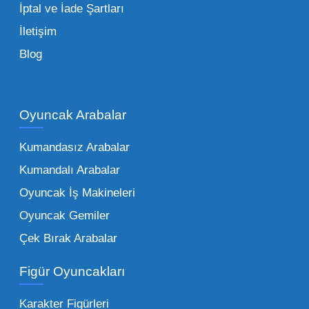
İptal ve İade Şartları
İletişim
Toptan Oyuncak Çeşitleri Nelerdir?
Blog
Çocukların hayal dünyası sınır tanımadığı gibi,
piyasadaki toptan oyuncak çeşitleri de bir o
kadar zengindir. Bir mağazanın veya eğitim
Oyuncak Arabalar
kurumunun başarısı, sunduğu ürünlerin
Kumandasız Arabalar
çeşitliliği ile doğru orantılıdır. İşte Mega
Kumandalı Arabalar
Oyuncak bünyesinde öne çıkan ve en çok
tercih edilen kategorilerimiz:
Oyuncak İş Makineleri
Oyuncak Gemiler
Peluş Oyuncaklar:
Her yaş grubunun
Çek Bırak Arabalar
vazgeçilmezi olan yumuşak dokulu sevilen
ürünler.
Toptan peluş oyuncak
Figür Oyuncakları
seçeneklerimizi keşfederek koleksiyonunuza
en sevilen karakterleri ekleyebilirsiniz.
Karakter Figürleri