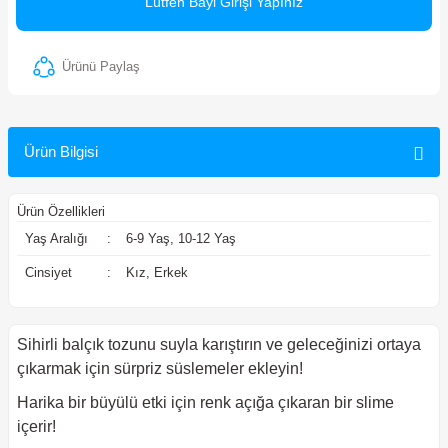
Lütfen Bayi Girişi Yapınız
ler
Ürünü Paylaş
Ürün Bilgisi
Ürün Özellikleri
Yaş Aralığı
:
6-9 Yaş, 10-12 Yaş
Cinsiyet
:
Kız, Erkek
Sihirli balçık tozunu suyla karıştırın ve geleceğinizi ortaya
çıkarmak için sürpriz süslemeler ekleyin!
Harika bir büyülü etki için renk açığa çıkaran bir slime
içerir!