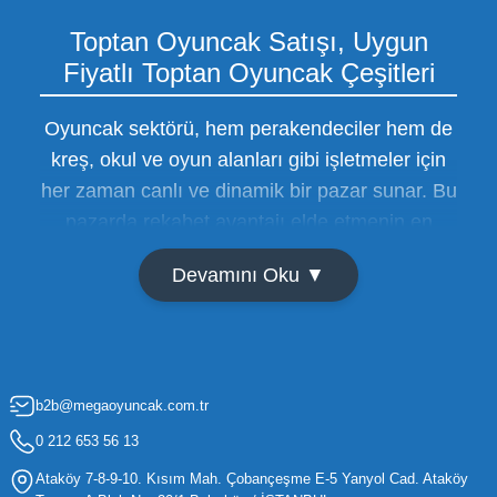
Toptan Oyuncak Satışı, Uygun
Fiyatlı Toptan Oyuncak Çeşitleri
Oyuncak sektörü, hem perakendeciler hem de
kreş, okul ve oyun alanları gibi işletmeler için
her zaman canlı ve dinamik bir pazar sunar. Bu
pazarda rekabet avantajı elde etmenin en
temel yolu ise doğru tedarikçiyi bulmaktan
Devamını Oku ▼
geçer. Toptan oyuncak satışı süreçlerinde
maliyetleri minimize etmek ve ürün çeşitliliğini
artırmak, bir işletmenin sürdürülebilir büyümesi
için kritik öneme sahiptir. Oyuncak dünyası
b2b@megaoyuncak.com.tr
hızla değişen trendlere sahip olduğu için,
işletmelerin stoklarını güncel tutması ve her
0 212 653 56 13
yaş grubuna hitap eden ürünleri bünyesinde
Ataköy 7-8-9-10. Kısım Mah. Çobançeşme E-5 Yanyol Cad. Ataköy