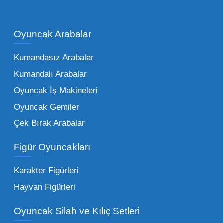
Çocukların hayal dünyası sınır tanımadığı gibi,
piyasadaki toptan oyuncak çeşitleri de bir o
kadar zengindir. Bir mağazanın veya eğitim
Oyuncak Arabalar
kurumunun başarısı, sunduğu ürünlerin
Kumandasız Arabalar
çeşitliliği ile doğru orantılıdır. İşte Mega
Kumandalı Arabalar
Oyuncak bünyesinde öne çıkan ve en çok
tercih edilen kategorilerimiz:
Oyuncak İş Makineleri
Oyuncak Gemiler
Peluş Oyuncaklar:
Her yaş grubunun
Çek Bırak Arabalar
vazgeçilmezi olan yumuşak dokulu sevilen
ürünler.
Toptan peluş oyuncak
Figür Oyuncakları
seçeneklerimizi keşfederek koleksiyonunuza
en sevilen karakterleri ekleyebilirsiniz.
Karakter Figürleri
Eğitici Setler:
Çocukların zihinsel ve motor
Hayvan Figürleri
becerilerini geliştiren, özellikle anaokulları
Oyuncak Silah ve Kılıç Setleri
tarafından tercih edilen
toptan eğitici