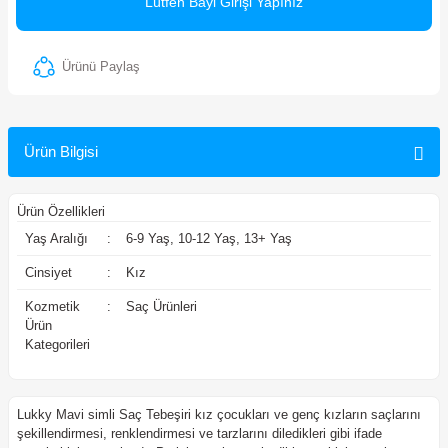
Lütfen Bayi Girişi Yapınız
ler
Ürünü Paylaş
Ürün Bilgisi
Ürün Özellikleri
Yaş Aralığı
:
6-9 Yaş, 10-12 Yaş, 13+ Yaş
Cinsiyet
:
Kız
Kozmetik
:
Saç Ürünleri
Ürün
Kategorileri
Lukky Mavi simli Saç Tebeşiri kız çocukları ve genç kızların saçlarını
şekillendirmesi, renklendirmesi ve tarzlarını diledikleri gibi ifade