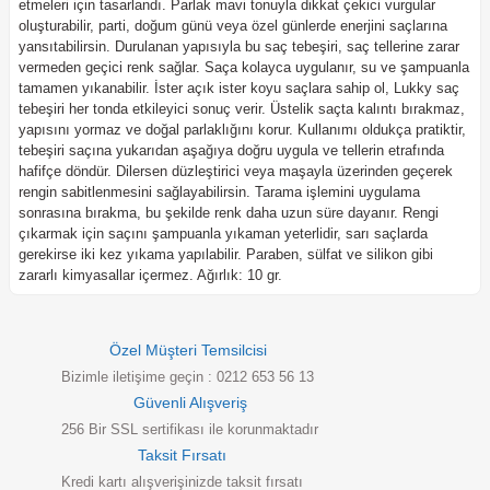
etmeleri için tasarlandı. Parlak mavi tonuyla dikkat çekici vurgular
oluşturabilir, parti, doğum günü veya özel günlerde enerjini saçlarına
yansıtabilirsin. Durulanan yapısıyla bu saç tebeşiri, saç tellerine zarar
vermeden geçici renk sağlar. Saça kolayca uygulanır, su ve şampuanla
tamamen yıkanabilir. İster açık ister koyu saçlara sahip ol, Lukky saç
tebeşiri her tonda etkileyici sonuç verir. Üstelik saçta kalıntı bırakmaz,
yapısını yormaz ve doğal parlaklığını korur. Kullanımı oldukça pratiktir,
tebeşiri saçına yukarıdan aşağıya doğru uygula ve tellerin etrafında
hafifçe döndür. Dilersen düzleştirici veya maşayla üzerinden geçerek
rengin sabitlenmesini sağlayabilirsin. Tarama işlemini uygulama
sonrasına bırakma, bu şekilde renk daha uzun süre dayanır. Rengi
çıkarmak için saçını şampuanla yıkaman yeterlidir, sarı saçlarda
gerekirse iki kez yıkama yapılabilir. Paraben, sülfat ve silikon gibi
zararlı kimyasallar içermez. Ağırlık: 10 gr.
Özel Müşteri Temsilcisi
Bizimle iletişime geçin : 0212 653 56 13
Güvenli Alışveriş
256 Bir SSL sertifikası ile korunmaktadır
Taksit Fırsatı
Kredi kartı alışverişinizde taksit fırsatı