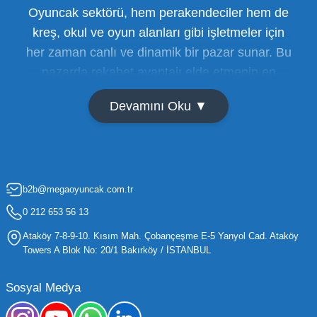
Oyuncak sektörü, hem perakendeciler hem de
kreş, okul ve oyun alanları gibi işletmeler için
her zaman canlı ve dinamik bir pazar sunar. Bu
pazarda rekabet avantajı elde etmenin en
temel yolu ise doğru tedarikçiyi bulmaktan
Devamını Oku ▼
geçer. Toptan oyuncak satışı süreçlerinde
maliyetleri minimize etmek ve ürün çeşitliliğini
artırmak, bir işletmenin sürdürülebilir büyümesi
için kritik öneme sahiptir. Oyuncak dünyası
b2b@megaoyuncak.com.tr
hızla değişen trendlere sahip olduğu için,
işletmelerin stoklarını güncel tutması ve her
0 212 653 56 13
yaş grubuna hitap eden ürünleri bünyesinde
Ataköy 7-8-9-10. Kısım Mah. Çobançeşme E-5 Yanyol Cad. Ataköy
barındırması gerekir.
Towers A Blok No: 20/1 Bakırköy / İSTANBUL
Mega Oyuncak olarak sunduğumuz geniş ürün
Sosyal Medya
yelpazesiyle, işletmenizin ihtiyacı olan tüm