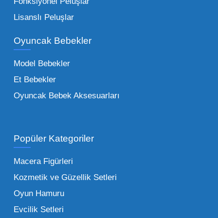
Çocuk Oyuncakları Toptan Seçenekleri:
Fonksiyonel Peluşlar
Bebeklik döneminden ergenliğe kadar geniş
Lisanslı Peluşlar
bir yelpazeyi kapsayan çocuk oyuncakları
Oyuncak Bebekler
toptan tedariği yaparken, piyasadaki en son
trendleri takip etmekteyiz. Lisanslı
Model Bebekler
figürlerden geleneksel oyun setlerine kadar
Et Bebekler
her şeyi portföyümüzde bulabilirsiniz.
Oyuncak Bebek Aksesuarları
Toptan Oyuncak Satışı Avantajları
Popüler Kategoriler
İşletmeler için toptan oyuncak satış ve alımı
yapmanın sağladığı en büyük avantaj,
Macera Figürleri
şüphesiz ki birim maliyetin düşmesidir.
Kozmetik ve Güzellik Setleri
Oyuncak toptan kanalına geçildiğinde,
Oyun Hamuru
perakende satış fiyatı ile alış fiyatı arasındaki
makas açılır ve bu da ciddi kâr marjları elde
Evcilik Setleri