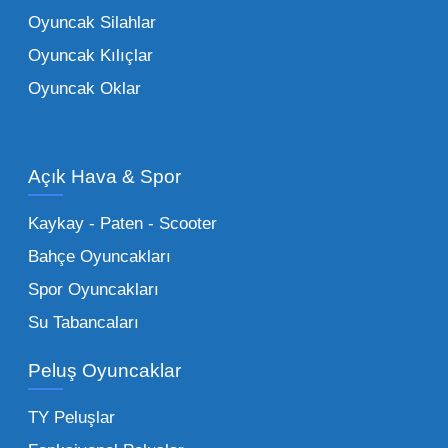
oyuncaklar
ile fark yaratın. Bu setler,
Oyuncak Silahlar
ebeveynlerin son yıllarda en çok satın aldığı
Oyuncak Kılıçlar
ürün grupları arasında yer almaktadır.
Oyuncak Oklar
Oyuncak Araçlar:
Erkek çocukların favorisi
olan en popüler
toptan oyuncak araba
modelleri, setler ve kumandalı araçlar geniş
Açık Hava & Spor
stok imkanımızla sunulmaktadır.
Küçük Oyuncaklar:
Hızlı sirkülasyon
Kaykay - Paten - Scooter
sağlayan toptan küçük oyuncaklar, bakkallar,
Bahçe Oyuncakları
kırtasiyeler ve marketler için can kurtarıcıdır.
Spor Oyuncakları
Bu kategorideki küçük oyuncaklar toptan
Su Tabancaları
alımlarda çok düşük maliyetlerle yüksek
adetli stok yapmanıza olanak tanır. Özellikle
Peluş Oyuncaklar
sürpriz paketler ve figürler, çocukların
harçlıklarıyla kolayca alabildiği ürünlerdir.
TY Peluşlar