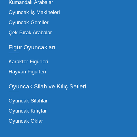
Kumandalı Arabalar
Oyuncak bünyesinde öne çıkan ve en çok
tercih edilen kategorilerimiz:
Oyuncak İş Makineleri
Oyuncak Gemiler
Peluş Oyuncaklar:
Her yaş grubunun
Çek Bırak Arabalar
vazgeçilmezi olan yumuşak dokulu sevilen
ürünler.
Toptan peluş oyuncak
Figür Oyuncakları
seçeneklerimizi keşfederek koleksiyonunuza
en sevilen karakterleri ekleyebilirsiniz.
Karakter Figürleri
Eğitici Setler:
Çocukların zihinsel ve motor
Hayvan Figürleri
becerilerini geliştiren, özellikle anaokulları
Oyuncak Silah ve Kılıç Setleri
tarafından tercih edilen
toptan eğitici
oyuncaklar
ile fark yaratın. Bu setler,
Oyuncak Silahlar
ebeveynlerin son yıllarda en çok satın aldığı
Oyuncak Kılıçlar
ürün grupları arasında yer almaktadır.
Oyuncak Oklar
Oyuncak Araçlar:
Erkek çocukların favorisi
olan en popüler
toptan oyuncak araba