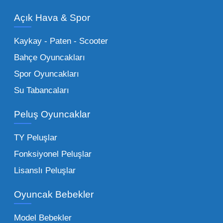
modelleri, setler ve kumandalı araçlar geniş
Açık Hava & Spor
stok imkanımızla sunulmaktadır.
Küçük Oyuncaklar:
Hızlı sirkülasyon
Kaykay - Paten - Scooter
sağlayan toptan küçük oyuncaklar, bakkallar,
Bahçe Oyuncakları
kırtasiyeler ve marketler için can kurtarıcıdır.
Spor Oyuncakları
Bu kategorideki küçük oyuncaklar toptan
Su Tabancaları
alımlarda çok düşük maliyetlerle yüksek
adetli stok yapmanıza olanak tanır. Özellikle
Peluş Oyuncaklar
sürpriz paketler ve figürler, çocukların
harçlıklarıyla kolayca alabildiği ürünlerdir.
TY Peluşlar
Çocuk Oyuncakları Toptan Seçenekleri:
Fonksiyonel Peluşlar
Bebeklik döneminden ergenliğe kadar geniş
Lisanslı Peluşlar
bir yelpazeyi kapsayan çocuk oyuncakları
Oyuncak Bebekler
toptan tedariği yaparken, piyasadaki en son
trendleri takip etmekteyiz. Lisanslı
Model Bebekler