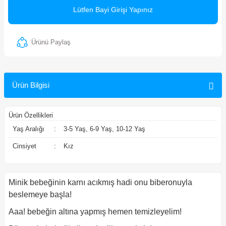
Lütfen Bayi Girişi Yapınız
ler
Ürünü Paylaş
Ürün Bilgisi
Ürün Özellikleri
Yaş Aralığı
:
3-5 Yaş, 6-9 Yaş, 10-12 Yaş
Cinsiyet
:
Kız
Minik bebeğinin karnı acıkmış hadi onu biberonuyla
beslemeye başla!
Aaa! bebeğin altına yapmış hemen temizleyelim!