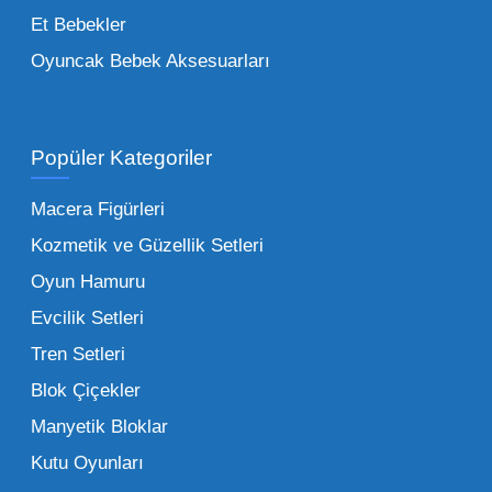
figürlerden geleneksel oyun setlerine kadar
Et Bebekler
her şeyi portföyümüzde bulabilirsiniz.
Oyuncak Bebek Aksesuarları
Toptan Oyuncak Satışı Avantajları
Popüler Kategoriler
İşletmeler için toptan oyuncak satış ve alımı
yapmanın sağladığı en büyük avantaj,
Macera Figürleri
şüphesiz ki birim maliyetin düşmesidir.
Kozmetik ve Güzellik Setleri
Oyuncak toptan kanalına geçildiğinde,
Oyun Hamuru
perakende satış fiyatı ile alış fiyatı arasındaki
makas açılır ve bu da ciddi kâr marjları elde
Evcilik Setleri
edilmesini sağlar. Toplu alımlarda uygulanan
Tren Setleri
özel iskontolar, özellikle kampanya
Blok Çiçekler
dönemlerinde işletmenizin finansal olarak
Manyetik Bloklar
rahatlamasına yardımcı olur.
Kutu Oyunları
Bir diğer avantaj ise stok sürekliliğidir.