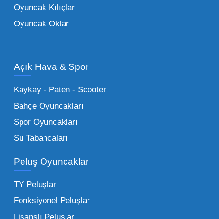
Oyuncak Kılıçlar
ürün grupları arasında yer almaktadır.
Oyuncak Oklar
Oyuncak Araçlar:
Erkek çocukların favorisi
olan en popüler
toptan oyuncak araba
modelleri, setler ve kumandalı araçlar geniş
Açık Hava & Spor
stok imkanımızla sunulmaktadır.
Küçük Oyuncaklar:
Hızlı sirkülasyon
Kaykay - Paten - Scooter
sağlayan toptan küçük oyuncaklar, bakkallar,
Bahçe Oyuncakları
kırtasiyeler ve marketler için can kurtarıcıdır.
Spor Oyuncakları
Bu kategorideki küçük oyuncaklar toptan
Su Tabancaları
alımlarda çok düşük maliyetlerle yüksek
adetli stok yapmanıza olanak tanır. Özellikle
Peluş Oyuncaklar
sürpriz paketler ve figürler, çocukların
harçlıklarıyla kolayca alabildiği ürünlerdir.
TY Peluşlar
Çocuk Oyuncakları Toptan Seçenekleri:
Fonksiyonel Peluşlar
Bebeklik döneminden ergenliğe kadar geniş
Lisanslı Peluşlar