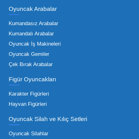
kadar zengindir. Bir mağazanın veya eğitim
Oyuncak Arabalar
kurumunun başarısı, sunduğu ürünlerin
Kumandasız Arabalar
çeşitliliği ile doğru orantılıdır. İşte Mega
Kumandalı Arabalar
Oyuncak bünyesinde öne çıkan ve en çok
tercih edilen kategorilerimiz:
Oyuncak İş Makineleri
Oyuncak Gemiler
Peluş Oyuncaklar:
Her yaş grubunun
Çek Bırak Arabalar
vazgeçilmezi olan yumuşak dokulu sevilen
ürünler.
Toptan peluş oyuncak
Figür Oyuncakları
seçeneklerimizi keşfederek koleksiyonunuza
en sevilen karakterleri ekleyebilirsiniz.
Karakter Figürleri
Eğitici Setler:
Çocukların zihinsel ve motor
Hayvan Figürleri
becerilerini geliştiren, özellikle anaokulları
Oyuncak Silah ve Kılıç Setleri
tarafından tercih edilen
toptan eğitici
oyuncaklar
ile fark yaratın. Bu setler,
Oyuncak Silahlar
ebeveynlerin son yıllarda en çok satın aldığı