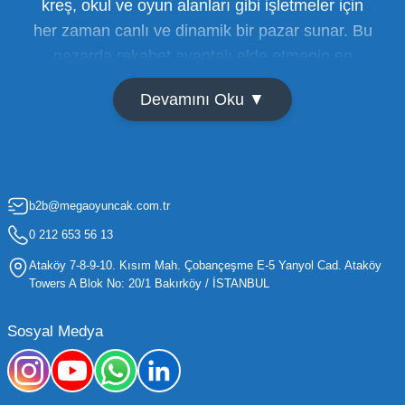
kreş, okul ve oyun alanları gibi işletmeler için
her zaman canlı ve dinamik bir pazar sunar. Bu
pazarda rekabet avantajı elde etmenin en
temel yolu ise doğru tedarikçiyi bulmaktan
Devamını Oku ▼
geçer. Toptan oyuncak satışı süreçlerinde
maliyetleri minimize etmek ve ürün çeşitliliğini
artırmak, bir işletmenin sürdürülebilir büyümesi
için kritik öneme sahiptir. Oyuncak dünyası
b2b@megaoyuncak.com.tr
hızla değişen trendlere sahip olduğu için,
işletmelerin stoklarını güncel tutması ve her
0 212 653 56 13
yaş grubuna hitap eden ürünleri bünyesinde
Ataköy 7-8-9-10. Kısım Mah. Çobançeşme E-5 Yanyol Cad. Ataköy
barındırması gerekir.
Towers A Blok No: 20/1 Bakırköy / İSTANBUL
Mega Oyuncak olarak sunduğumuz geniş ürün
Sosyal Medya
yelpazesiyle, işletmenizin ihtiyacı olan tüm
kategorilerde profesyonel çözümler üretiyoruz.
Toptan oyuncak fiyatları konusunda