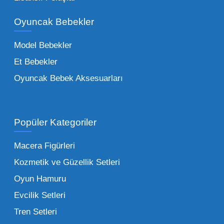
bir yelpazeyi kapsayan çocuk oyuncakları
Oyuncak Bebekler
toptan tedariği yaparken, piyasadaki en son
trendleri takip etmekteyiz. Lisanslı
Model Bebekler
figürlerden geleneksel oyun setlerine kadar
Et Bebekler
her şeyi portföyümüzde bulabilirsiniz.
Oyuncak Bebek Aksesuarları
Toptan Oyuncak Satışı Avantajları
Popüler Kategoriler
İşletmeler için toptan oyuncak satış ve alımı
yapmanın sağladığı en büyük avantaj,
Macera Figürleri
şüphesiz ki birim maliyetin düşmesidir.
Kozmetik ve Güzellik Setleri
Oyuncak toptan kanalına geçildiğinde,
Oyun Hamuru
perakende satış fiyatı ile alış fiyatı arasındaki
makas açılır ve bu da ciddi kâr marjları elde
Evcilik Setleri
edilmesini sağlar. Toplu alımlarda uygulanan
Tren Setleri
özel iskontolar, özellikle kampanya