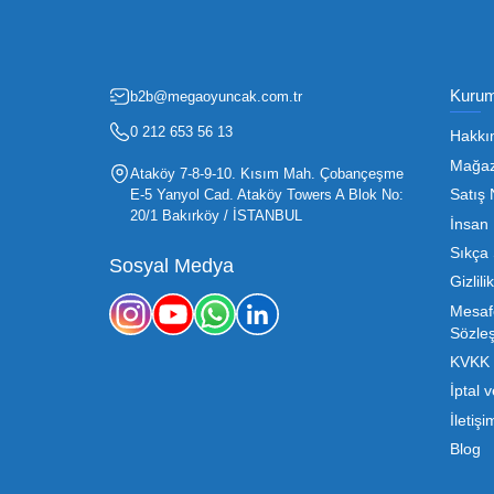
Fırsatlardan Haberdar 
Oyuncak sektörü, hem perakendecile
etmenin en temel yolu ise doğru t
sürdürülebilir büyümesi için kritik 
Mega Oyuncak olarak sunduğumuz
konusunda sunduğumuz esnek çözümle
sahibi, ucuz toptan oyuncak arayışı