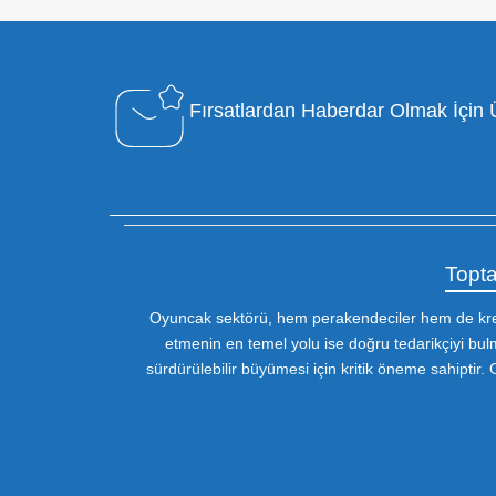
Özel Müşteri Temsilcisi
Bizimle iletişime geçin : 0212 653 56
13