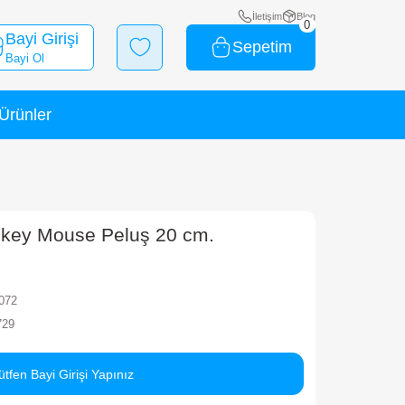
Bayi Girişi
Bayi Ol
Yeni Ürünler
İndirimli Ürünler
Y Sparkle Sesli Mickey Mouse Peluş 
rka
TY
ok Kodu
150079TY41072
rkod