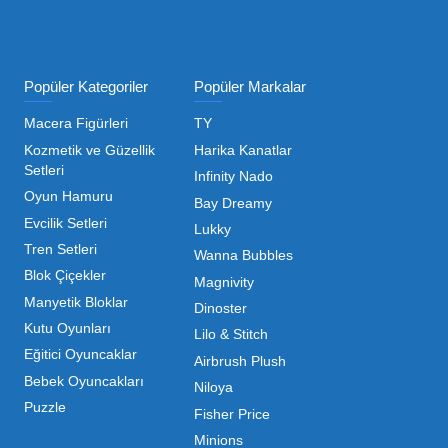
ı Toptan Oyuncak Çeşitleri
 her zaman canlı ve dinamik bir pazar sunar. Bu pazarda 
inde maliyetleri minimize etmek ve ürün çeşitliliğini artı
hip olduğu için, işletmelerin stoklarını güncel tutması v
ndırması gerekir.
m kategorilerde profesyonel çözümler üretiyoruz. Toptan 
liyoruz. İster küçük bir kırtasiye işletmecisi olun ister
 ▼
mizdir. Toptan oyuncak alımı yaparken sadece fiyat değil,