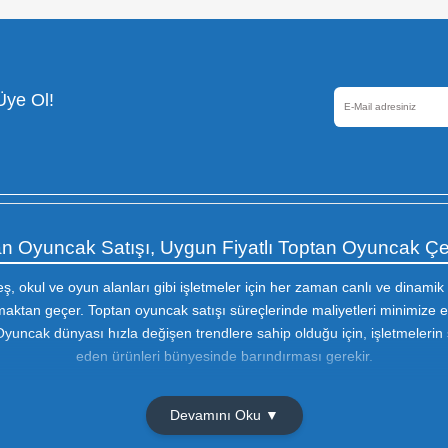
Güvenli Alışveriş
256 Bir SSL sertifikası ile
korunmaktadır