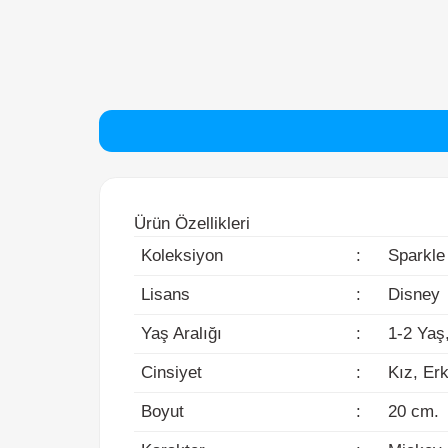
Ürün Özellikleri
Koleksiyon
:
Sparkle
Lisans
:
Disney
Yaş Aralığı
:
1-2 Yaş, 3
Cinsiyet
:
Kız, Erke
Boyut
:
20 cm.
Karakter
:
Mickey M