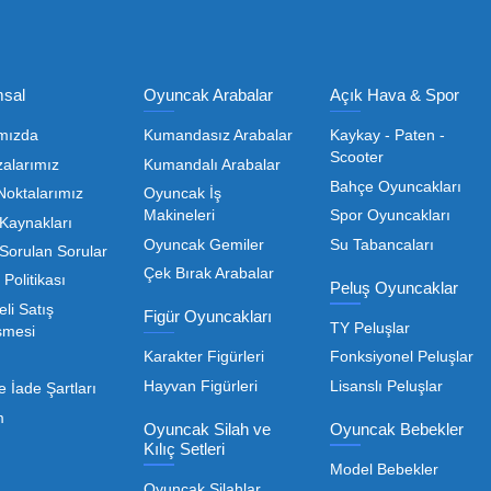
Olmak İçin Üye Ol!
Toptan Oyuncak Satışı, Uygun Fiyatl
r hem de kreş, okul ve oyun alanları gibi işletmeler için
edarikçiyi bulmaktan geçer. Toptan oyuncak satışı süreçler
öneme sahiptir. Oyuncak dünyası hızla değişen trendlere sa
eden ürünleri bünyesinde barı
 geniş ürün yelpazesiyle, işletmenizin ihtiyacı olan tü
rle, her ölçekteki bayinin rekabet gücünü artırmayı hedef
Devamını Oku
nızda kaliteyi uygun maliyetle buluşturmak bizim önceliği