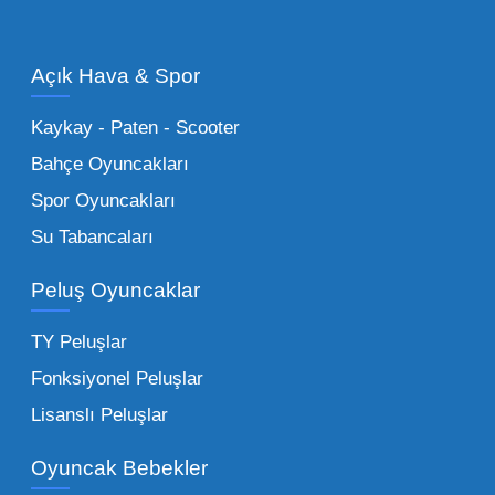
olan en popüler
toptan oyuncak araba
modelleri, setler ve kumandalı araçlar geniş
Açık Hava & Spor
stok imkanımızla sunulmaktadır.
Küçük Oyuncaklar:
Hızlı sirkülasyon
Kaykay - Paten - Scooter
sağlayan toptan küçük oyuncaklar, bakkallar,
Bahçe Oyuncakları
kırtasiyeler ve marketler için can kurtarıcıdır.
Spor Oyuncakları
Bu kategorideki küçük oyuncaklar toptan
Su Tabancaları
alımlarda çok düşük maliyetlerle yüksek
adetli stok yapmanıza olanak tanır. Özellikle
Peluş Oyuncaklar
sürpriz paketler ve figürler, çocukların
harçlıklarıyla kolayca alabildiği ürünlerdir.
TY Peluşlar
Çocuk Oyuncakları Toptan Seçenekleri:
Fonksiyonel Peluşlar
Bebeklik döneminden ergenliğe kadar geniş
Lisanslı Peluşlar
bir yelpazeyi kapsayan çocuk oyuncakları
Oyuncak Bebekler
toptan tedariği yaparken, piyasadaki en son