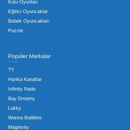
Kutu Oyunları
Bir diğer avantaj ise stok sürekliliğidir.
Eğitici Oyuncaklar
Müşterileriniz bir ürünü sorduğunda "yok"
Bebek Oyuncakları
demek, marka sadakatini zedeler. Profesyonel
Puzzle
bir oyuncak toptan satış ortağı ile çalışmak,
raflarınızın hiçbir zaman boş kalmamasını
sağlar. Ayrıca lojistik kolaylıklar, tek bir yerden
Popüler Markalar
çoklu ürün grubu tedarik etme imkanı ve vergi
avantajları gibi unsurlar işletmenizi sektörde bir
TY
adım öne taşır. Toptan oyuncak satışı yapan
Harika Kanatlar
bir firmadan düzenli alım yapmak, uzun
Infinity Nado
vadede size özel ödeme planları ve sadakat
indirimleri de kazandıracaktır.
Bay Dreamy
Lukky
Toptan Oyuncak Satın Alırken
Wanna Bubbles
Nelere Dikkat Edilmeli?
Magnivity