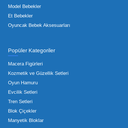
trendleri takip etmekteyiz. Lisanslı
Model Bebekler
figürlerden geleneksel oyun setlerine kadar
Et Bebekler
her şeyi portföyümüzde bulabilirsiniz.
Oyuncak Bebek Aksesuarları
Toptan Oyuncak Satışı Avantajları
Popüler Kategoriler
İşletmeler için toptan oyuncak satış ve alımı
yapmanın sağladığı en büyük avantaj,
Macera Figürleri
şüphesiz ki birim maliyetin düşmesidir.
Kozmetik ve Güzellik Setleri
Oyuncak toptan kanalına geçildiğinde,
Oyun Hamuru
perakende satış fiyatı ile alış fiyatı arasındaki
makas açılır ve bu da ciddi kâr marjları elde
Evcilik Setleri
edilmesini sağlar. Toplu alımlarda uygulanan
Tren Setleri
özel iskontolar, özellikle kampanya
Blok Çiçekler
dönemlerinde işletmenizin finansal olarak
Manyetik Bloklar
rahatlamasına yardımcı olur.