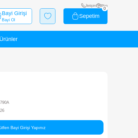
Bayi Girişi
Bayi Ol
Yeni Ürünler
İndirimli Ürünler
odern Şehir Seti
rka
MEGA
ok Kodu
150115CXY0790A
rkod