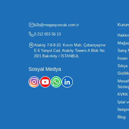
Fırsatlardan Haberdar 
Oyuncak sektörü, hem perakendecile
etmenin en temel yolu ise doğru t
sürdürülebilir büyümesi için kritik 
Mega Oyuncak olarak sunduğumuz
konusunda sunduğumuz esnek çözümle
sahibi, ucuz toptan oyuncak arayışı