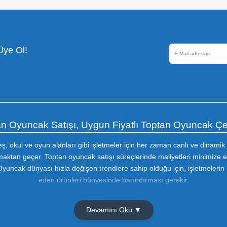
Güvenli Alışveriş
256 Bir SSL sertifikası ile
korunmaktadır