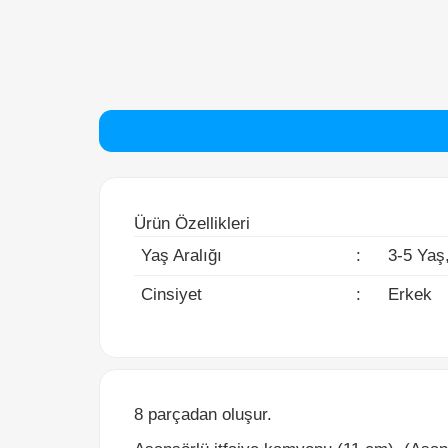
Ürün Özellikleri
Yaş Aralığı
:
3-5 Yaş, 6
Cinsiyet
:
Erkek
8 parçadan oluşur.
Asansörlü itfaiye kamyonu (11 cm). (Asansör
Ambulans (7 cm)