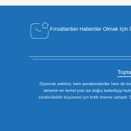
Özel Müşteri Temsilcisi
Bizimle iletişime geçin : 0212 653 56
13