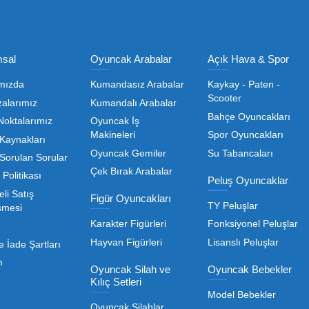
Olmak İçin Üye Ol!
Toptan Oyuncak Satışı, Uygun Fiyatl
r hem de kreş, okul ve oyun alanları gibi işletmeler için
edarikçiyi bulmaktan geçer. Toptan oyuncak satışı süreçler
öneme sahiptir. Oyuncak dünyası hızla değişen trendlere sa
eden ürünleri bünyesinde barı
 geniş ürün yelpazesiyle, işletmenizin ihtiyacı olan tü
rle, her ölçekteki bayinin rekabet gücünü artırmayı hedef
Devamını Oku
nızda kaliteyi uygun maliyetle buluşturmak bizim önceliği