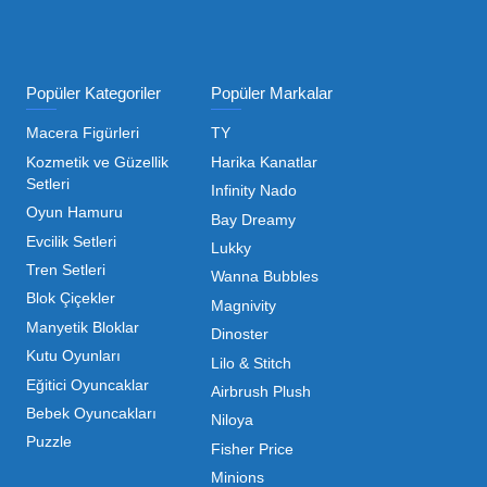
ı Toptan Oyuncak Çeşitleri
 her zaman canlı ve dinamik bir pazar sunar. Bu pazarda 
inde maliyetleri minimize etmek ve ürün çeşitliliğini artı
hip olduğu için, işletmelerin stoklarını güncel tutması v
ndırması gerekir.
m kategorilerde profesyonel çözümler üretiyoruz. Toptan 
liyoruz. İster küçük bir kırtasiye işletmecisi olun ister
 ▼
mizdir. Toptan oyuncak alımı yaparken sadece fiyat değil,