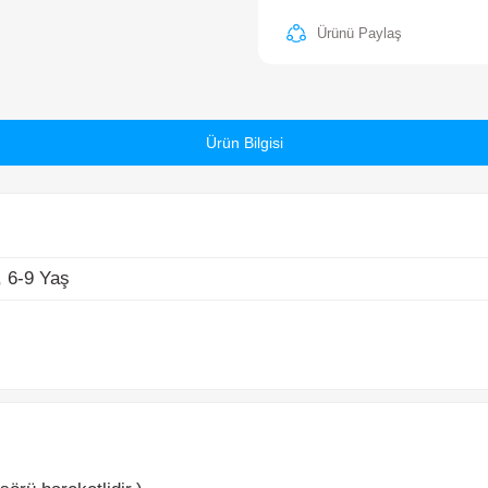
-9 Yaş
Ürün Bilgisi
ü hareketlidir.)