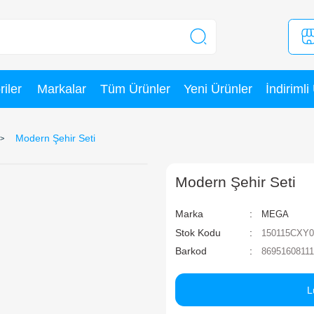
Kategoriler
Markalar
Tüm Ürünler
 Oyun Setleri
Modern Şehir Seti
M
Ma
St
Ba