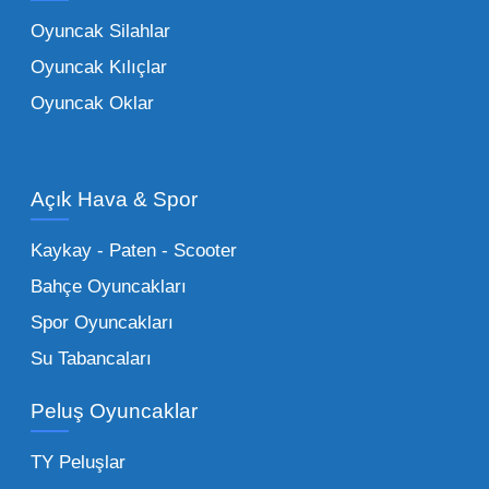
oyuncaklar
ile fark yaratın. Bu setler,
Oyuncak Silahlar
ebeveynlerin son yıllarda en çok satın aldığı
Oyuncak Kılıçlar
ürün grupları arasında yer almaktadır.
Oyuncak Oklar
Oyuncak Araçlar:
Erkek çocukların favorisi
olan en popüler
toptan oyuncak araba
modelleri, setler ve kumandalı araçlar geniş
Açık Hava & Spor
stok imkanımızla sunulmaktadır.
Küçük Oyuncaklar:
Hızlı sirkülasyon
Kaykay - Paten - Scooter
sağlayan toptan küçük oyuncaklar, bakkallar,
Bahçe Oyuncakları
kırtasiyeler ve marketler için can kurtarıcıdır.
Spor Oyuncakları
Bu kategorideki küçük oyuncaklar toptan
Su Tabancaları
alımlarda çok düşük maliyetlerle yüksek
adetli stok yapmanıza olanak tanır. Özellikle
Peluş Oyuncaklar
sürpriz paketler ve figürler, çocukların
harçlıklarıyla kolayca alabildiği ürünlerdir.
TY Peluşlar