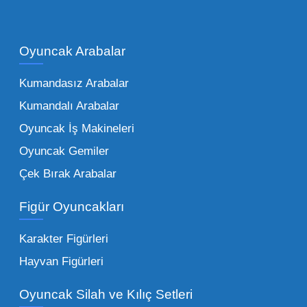
Çocukların hayal dünyası sınır tanımadığı gibi,
piyasadaki toptan oyuncak çeşitleri de bir o
kadar zengindir. Bir mağazanın veya eğitim
Oyuncak Arabalar
kurumunun başarısı, sunduğu ürünlerin
Kumandasız Arabalar
çeşitliliği ile doğru orantılıdır. İşte Mega
Kumandalı Arabalar
Oyuncak bünyesinde öne çıkan ve en çok
tercih edilen kategorilerimiz:
Oyuncak İş Makineleri
Oyuncak Gemiler
Peluş Oyuncaklar:
Her yaş grubunun
Çek Bırak Arabalar
vazgeçilmezi olan yumuşak dokulu sevilen
ürünler.
Toptan peluş oyuncak
Figür Oyuncakları
seçeneklerimizi keşfederek koleksiyonunuza
en sevilen karakterleri ekleyebilirsiniz.
Karakter Figürleri
Eğitici Setler:
Çocukların zihinsel ve motor
Hayvan Figürleri
becerilerini geliştiren, özellikle anaokulları
Oyuncak Silah ve Kılıç Setleri
tarafından tercih edilen
toptan eğitici