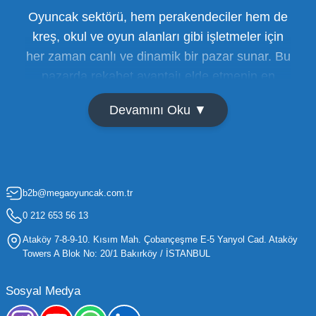
Oyuncak sektörü, hem perakendeciler hem de
kreş, okul ve oyun alanları gibi işletmeler için
her zaman canlı ve dinamik bir pazar sunar. Bu
pazarda rekabet avantajı elde etmenin en
temel yolu ise doğru tedarikçiyi bulmaktan
Devamını Oku ▼
geçer. Toptan oyuncak satışı süreçlerinde
maliyetleri minimize etmek ve ürün çeşitliliğini
artırmak, bir işletmenin sürdürülebilir büyümesi
için kritik öneme sahiptir. Oyuncak dünyası
b2b@megaoyuncak.com.tr
hızla değişen trendlere sahip olduğu için,
işletmelerin stoklarını güncel tutması ve her
0 212 653 56 13
yaş grubuna hitap eden ürünleri bünyesinde
Ataköy 7-8-9-10. Kısım Mah. Çobançeşme E-5 Yanyol Cad. Ataköy
barındırması gerekir.
Towers A Blok No: 20/1 Bakırköy / İSTANBUL
Mega Oyuncak olarak sunduğumuz geniş ürün
Sosyal Medya
yelpazesiyle, işletmenizin ihtiyacı olan tüm