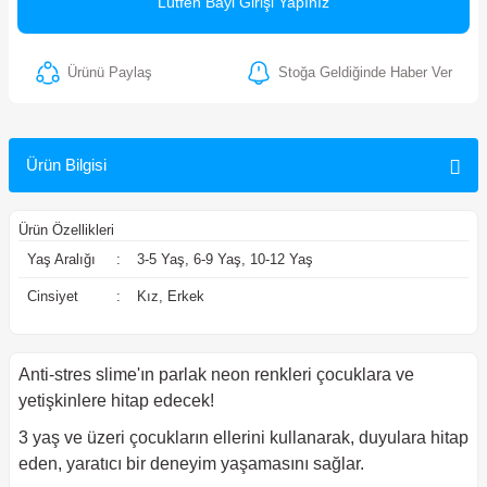
Lütfen Bayi Girişi Yapınız
ler
Ürünü Paylaş
Stoğa Geldiğinde Haber Ver
Ürün Bilgisi
Ürün Özellikleri
Yaş Aralığı
:
3-5 Yaş, 6-9 Yaş, 10-12 Yaş
Cinsiyet
:
Kız, Erkek
Anti-stres slime'ın parlak neon renkleri çocuklara ve
yetişkinlere hitap edecek!
3 yaş ve üzeri çocukların ellerini kullanarak, duyulara hitap
eden, yaratıcı bir deneyim yaşamasını sağlar.