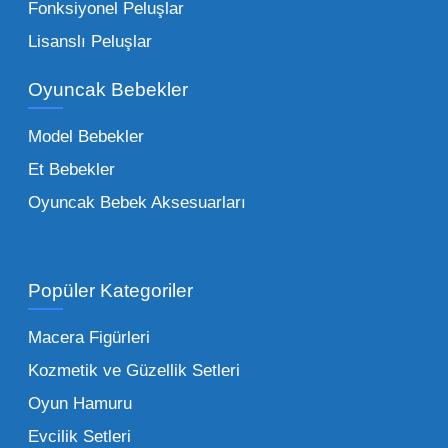
Çocuk Oyuncakları Toptan Seçenekleri:
Fonksiyonel Peluşlar
Bebeklik döneminden ergenliğe kadar geniş
Lisanslı Peluşlar
bir yelpazeyi kapsayan çocuk oyuncakları
Oyuncak Bebekler
toptan tedariği yaparken, piyasadaki en son
trendleri takip etmekteyiz. Lisanslı
Model Bebekler
figürlerden geleneksel oyun setlerine kadar
Et Bebekler
her şeyi portföyümüzde bulabilirsiniz.
Oyuncak Bebek Aksesuarları
Toptan Oyuncak Satışı Avantajları
Popüler Kategoriler
İşletmeler için toptan oyuncak satış ve alımı
yapmanın sağladığı en büyük avantaj,
Macera Figürleri
şüphesiz ki birim maliyetin düşmesidir.
Kozmetik ve Güzellik Setleri
Oyuncak toptan kanalına geçildiğinde,
Oyun Hamuru
perakende satış fiyatı ile alış fiyatı arasındaki
makas açılır ve bu da ciddi kâr marjları elde
Evcilik Setleri