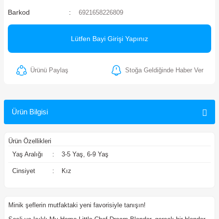
Barkod
6921658226809
ler
Lütfen Bayi Girişi Yapınız
Ürünü Paylaş
Stoğa Geldiğinde Haber Ver
Ürün Bilgisi
Ürün Özellikleri
Yaş Aralığı
:
3-5 Yaş, 6-9 Yaş
Cinsiyet
:
Kız
Minik şeflerin mutfaktaki yeni favorisiyle tanışın!