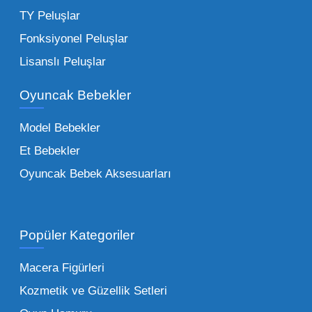
harçlıklarıyla kolayca alabildiği ürünlerdir.
TY Peluşlar
Çocuk Oyuncakları Toptan Seçenekleri:
Fonksiyonel Peluşlar
Bebeklik döneminden ergenliğe kadar geniş
Lisanslı Peluşlar
bir yelpazeyi kapsayan çocuk oyuncakları
Oyuncak Bebekler
toptan tedariği yaparken, piyasadaki en son
trendleri takip etmekteyiz. Lisanslı
Model Bebekler
figürlerden geleneksel oyun setlerine kadar
Et Bebekler
her şeyi portföyümüzde bulabilirsiniz.
Oyuncak Bebek Aksesuarları
Toptan Oyuncak Satışı Avantajları
Popüler Kategoriler
İşletmeler için toptan oyuncak satış ve alımı
yapmanın sağladığı en büyük avantaj,
Macera Figürleri
şüphesiz ki birim maliyetin düşmesidir.
Kozmetik ve Güzellik Setleri
Oyuncak toptan kanalına geçildiğinde,