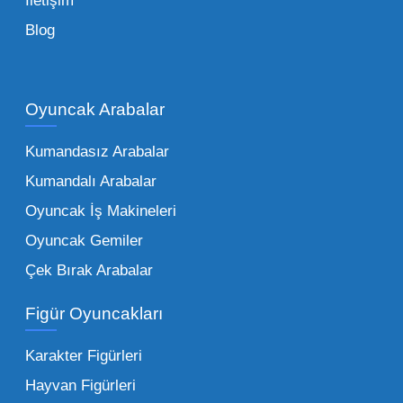
İletişim
Toptan Oyuncak Çeşitleri Nelerdir?
Blog
Çocukların hayal dünyası sınır tanımadığı gibi,
piyasadaki toptan oyuncak çeşitleri de bir o
kadar zengindir. Bir mağazanın veya eğitim
Oyuncak Arabalar
kurumunun başarısı, sunduğu ürünlerin
Kumandasız Arabalar
çeşitliliği ile doğru orantılıdır. İşte Mega
Kumandalı Arabalar
Oyuncak bünyesinde öne çıkan ve en çok
tercih edilen kategorilerimiz:
Oyuncak İş Makineleri
Oyuncak Gemiler
Peluş Oyuncaklar:
Her yaş grubunun
Çek Bırak Arabalar
vazgeçilmezi olan yumuşak dokulu sevilen
ürünler.
Toptan peluş oyuncak
Figür Oyuncakları
seçeneklerimizi keşfederek koleksiyonunuza
en sevilen karakterleri ekleyebilirsiniz.
Karakter Figürleri
Eğitici Setler:
Çocukların zihinsel ve motor
Hayvan Figürleri