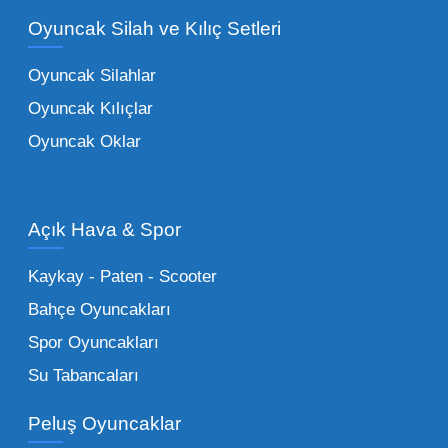
becerilerini geliştiren, özellikle anaokulları
Oyuncak Silah ve Kılıç Setleri
tarafından tercih edilen
toptan eğitici
oyuncaklar
ile fark yaratın. Bu setler,
Oyuncak Silahlar
ebeveynlerin son yıllarda en çok satın aldığı
Oyuncak Kılıçlar
ürün grupları arasında yer almaktadır.
Oyuncak Oklar
Oyuncak Araçlar:
Erkek çocukların favorisi
olan en popüler
toptan oyuncak araba
modelleri, setler ve kumandalı araçlar geniş
Açık Hava & Spor
stok imkanımızla sunulmaktadır.
Küçük Oyuncaklar:
Hızlı sirkülasyon
Kaykay - Paten - Scooter
sağlayan toptan küçük oyuncaklar, bakkallar,
Bahçe Oyuncakları
kırtasiyeler ve marketler için can kurtarıcıdır.
Spor Oyuncakları
Bu kategorideki küçük oyuncaklar toptan
Su Tabancaları
alımlarda çok düşük maliyetlerle yüksek
adetli stok yapmanıza olanak tanır. Özellikle
Peluş Oyuncaklar
sürpriz paketler ve figürler, çocukların