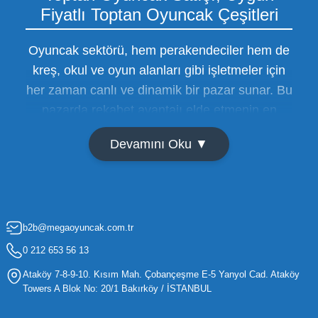
Fiyatlı Toptan Oyuncak Çeşitleri
Oyuncak sektörü, hem perakendeciler hem de
kreş, okul ve oyun alanları gibi işletmeler için
her zaman canlı ve dinamik bir pazar sunar. Bu
pazarda rekabet avantajı elde etmenin en
temel yolu ise doğru tedarikçiyi bulmaktan
Devamını Oku ▼
geçer. Toptan oyuncak satışı süreçlerinde
maliyetleri minimize etmek ve ürün çeşitliliğini
artırmak, bir işletmenin sürdürülebilir büyümesi
için kritik öneme sahiptir. Oyuncak dünyası
b2b@megaoyuncak.com.tr
hızla değişen trendlere sahip olduğu için,
işletmelerin stoklarını güncel tutması ve her
0 212 653 56 13
yaş grubuna hitap eden ürünleri bünyesinde
Ataköy 7-8-9-10. Kısım Mah. Çobançeşme E-5 Yanyol Cad. Ataköy
barındırması gerekir.
Towers A Blok No: 20/1 Bakırköy / İSTANBUL