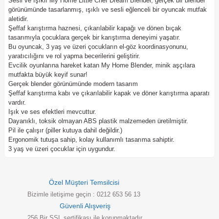
Sesli ve Işıklı My Home Little Chef Dream Blender, gerçek bir blender
görünümünde tasarlanmış, ışıklı ve sesli eğlenceli bir oyuncak mutfak
aletidir.
Şeffaf karıştırma haznesi, çıkarılabilir kapağı ve dönen bıçak
tasarımıyla çocuklara gerçek bir karıştırma deneyimi yaşatır.
Bu oyuncak, 3 yaş ve üzeri çocukların el-göz koordinasyonunu,
yaratıcılığını ve rol yapma becerilerini geliştirir.
Evcilik oyunlarına hareket katan My Home Blender, minik aşçılara
mutfakta büyük keyif sunar!
Gerçek blender görünümünde modern tasarım
Şeffaf karıştırma kabı ve çıkarılabilir kapak ve döner karıştırma aparatı
vardır.
Işık ve ses efektleri mevcuttur.
Dayanıklı, toksik olmayan ABS plastik malzemeden üretilmiştir.
Pil ile çalışır (piller kutuya dahil değildir.)
Ergonomik tutuşa sahip, kolay kullanımlı tasarıma sahiptir.
3 yaş ve üzeri çocuklar için uygundur.
Özel Müşteri Temsilcisi
Bizimle iletişime geçin : 0212 653 56 13
Güvenli Alışveriş
256 Bir SSL sertifikası ile korunmaktadır