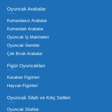
piyasadaki toptan oyuncak çeşitleri de bir o
kadar zengindir. Bir mağazanın veya eğitim
Oyuncak Arabalar
kurumunun başarısı, sunduğu ürünlerin
Kumandasız Arabalar
çeşitliliği ile doğru orantılıdır. İşte Mega
Kumandalı Arabalar
Oyuncak bünyesinde öne çıkan ve en çok
tercih edilen kategorilerimiz:
Oyuncak İş Makineleri
Oyuncak Gemiler
Peluş Oyuncaklar:
Her yaş grubunun
Çek Bırak Arabalar
vazgeçilmezi olan yumuşak dokulu sevilen
ürünler.
Toptan peluş oyuncak
Figür Oyuncakları
seçeneklerimizi keşfederek koleksiyonunuza
en sevilen karakterleri ekleyebilirsiniz.
Karakter Figürleri
Eğitici Setler:
Çocukların zihinsel ve motor
Hayvan Figürleri
becerilerini geliştiren, özellikle anaokulları
Oyuncak Silah ve Kılıç Setleri
tarafından tercih edilen
toptan eğitici
oyuncaklar
ile fark yaratın. Bu setler,
Oyuncak Silahlar