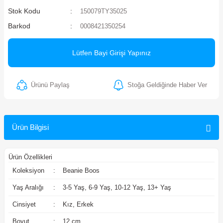
Stok Kodu
150079TY35025
ler
Barkod
0008421350254
Lütfen Bayi Girişi Yapınız
Ürünü Paylaş
Stoğa Geldiğinde Haber Ver
Ürün Bilgisi
Ürün Özellikleri
Koleksiyon
:
Beanie Boos
Yaş Aralığı
:
3-5 Yaş, 6-9 Yaş, 10-12 Yaş, 13+ Yaş
Cinsiyet
:
Kız, Erkek
Boyut
:
12 cm.