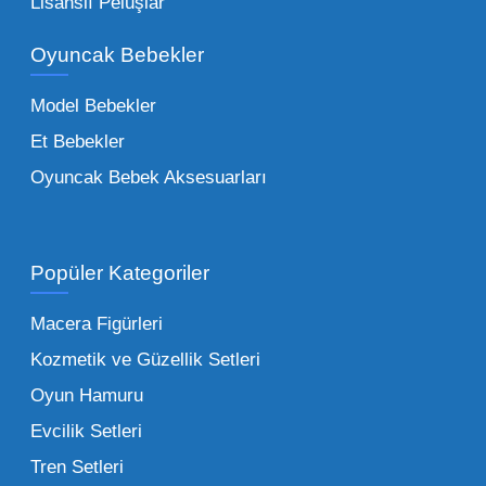
Lisanslı Peluşlar
bir yelpazeyi kapsayan çocuk oyuncakları
Oyuncak Bebekler
toptan tedariği yaparken, piyasadaki en son
trendleri takip etmekteyiz. Lisanslı
Model Bebekler
figürlerden geleneksel oyun setlerine kadar
Et Bebekler
her şeyi portföyümüzde bulabilirsiniz.
Oyuncak Bebek Aksesuarları
Toptan Oyuncak Satışı Avantajları
Popüler Kategoriler
İşletmeler için toptan oyuncak satış ve alımı
yapmanın sağladığı en büyük avantaj,
Macera Figürleri
şüphesiz ki birim maliyetin düşmesidir.
Kozmetik ve Güzellik Setleri
Oyuncak toptan kanalına geçildiğinde,
Oyun Hamuru
perakende satış fiyatı ile alış fiyatı arasındaki
makas açılır ve bu da ciddi kâr marjları elde
Evcilik Setleri
edilmesini sağlar. Toplu alımlarda uygulanan
Tren Setleri