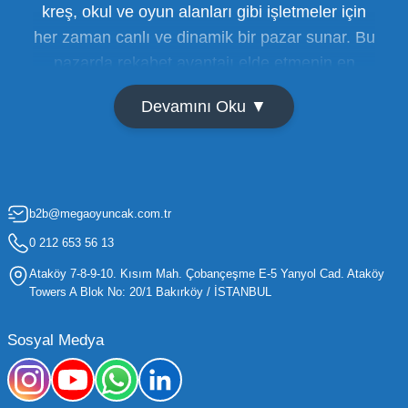
kreş, okul ve oyun alanları gibi işletmeler için
her zaman canlı ve dinamik bir pazar sunar. Bu
pazarda rekabet avantajı elde etmenin en
temel yolu ise doğru tedarikçiyi bulmaktan
Devamını Oku ▼
geçer. Toptan oyuncak satışı süreçlerinde
maliyetleri minimize etmek ve ürün çeşitliliğini
artırmak, bir işletmenin sürdürülebilir büyümesi
için kritik öneme sahiptir. Oyuncak dünyası
b2b@megaoyuncak.com.tr
hızla değişen trendlere sahip olduğu için,
işletmelerin stoklarını güncel tutması ve her
0 212 653 56 13
yaş grubuna hitap eden ürünleri bünyesinde
Ataköy 7-8-9-10. Kısım Mah. Çobançeşme E-5 Yanyol Cad. Ataköy
barındırması gerekir.
Towers A Blok No: 20/1 Bakırköy / İSTANBUL
Mega Oyuncak olarak sunduğumuz geniş ürün
Sosyal Medya
yelpazesiyle, işletmenizin ihtiyacı olan tüm
kategorilerde profesyonel çözümler üretiyoruz.