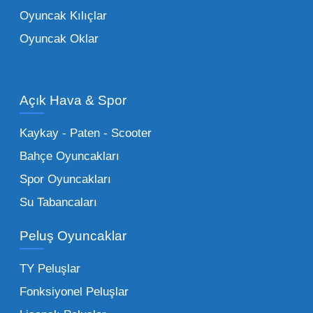
ebeveynlerin son yıllarda en çok satın aldığı
Oyuncak Kılıçlar
ürün grupları arasında yer almaktadır.
Oyuncak Oklar
Oyuncak Araçlar:
Erkek çocukların favorisi
olan en popüler
toptan oyuncak araba
modelleri, setler ve kumandalı araçlar geniş
Açık Hava & Spor
stok imkanımızla sunulmaktadır.
Küçük Oyuncaklar:
Hızlı sirkülasyon
Kaykay - Paten - Scooter
sağlayan toptan küçük oyuncaklar, bakkallar,
Bahçe Oyuncakları
kırtasiyeler ve marketler için can kurtarıcıdır.
Spor Oyuncakları
Bu kategorideki küçük oyuncaklar toptan
Su Tabancaları
alımlarda çok düşük maliyetlerle yüksek
adetli stok yapmanıza olanak tanır. Özellikle
Peluş Oyuncaklar
sürpriz paketler ve figürler, çocukların
harçlıklarıyla kolayca alabildiği ürünlerdir.
TY Peluşlar
Çocuk Oyuncakları Toptan Seçenekleri:
Fonksiyonel Peluşlar
Bebeklik döneminden ergenliğe kadar geniş