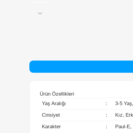
Ürün Özellikleri
Yaş Aralığı
:
3-5 Yaş, 6
Cinsiyet
:
Kız, Erke
Karakter
:
Paul-E, 