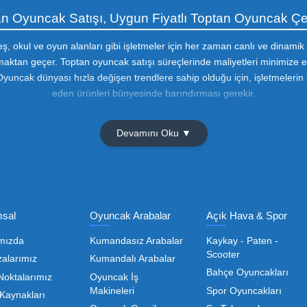
Güvenli Alışveriş
256 Bir SSL sertifikası ile
korunmaktadır
Olmak İçin Üye Ol!