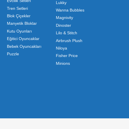
ı Toptan Oyuncak Çeşitleri
 her zaman canlı ve dinamik bir pazar sunar. Bu pazarda 
inde maliyetleri minimize etmek ve ürün çeşitliliğini artı
hip olduğu için, işletmelerin stoklarını güncel tutması v
ndırması gerekir.
m kategorilerde profesyonel çözümler üretiyoruz. Toptan 
liyoruz. İster küçük bir kırtasiye işletmecisi olun ister
 ▼
mizdir. Toptan oyuncak alımı yaparken sadece fiyat değil,
da Mega Oyuncak, güvenilir bir iş ortağı olarak yanınızda y
ri Nelerdir?
Açık Hava & Spor
Popüler Kategoriler
ir o kadar zengindir. Bir mağazanın veya eğitim kurumunu
Kaykay - Paten -
Macera Figürleri