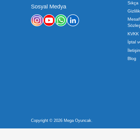
Oyuncak sektörü, hem perakendecile
etmenin en temel yolu ise doğru t
sürdürülebilir büyümesi için kritik 
Mega Oyuncak olarak sunduğumuz
konusunda sunduğumuz esnek çözümle
sahibi, ucuz toptan oyuncak arayışı
destek ve ürün sürekli
b2b@megaoyuncak.com.tr
Çocukların hayal dünyası sınır t
0 212 653 56 13