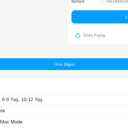
Ma
St
Ba
-9 Yaş, 10-12 Yaş
k
Ürün Bilgisi
Max Mode