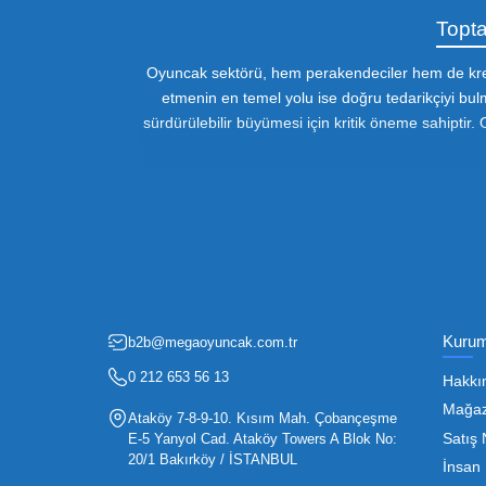
Özel Müşteri Temsilcisi
Bizimle iletişime geçin : 0212 653 56
13
Fırsatlardan Haberdar 