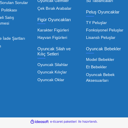
Toptan Oyuncak Satışı, Uygun Fiyatl
r hem de kreş, okul ve oyun alanları gibi işletmeler için
edarikçiyi bulmaktan geçer. Toptan oyuncak satışı süreçler
öneme sahiptir. Oyuncak dünyası hızla değişen trendlere sa
eden ürünleri bünyesinde barı
 geniş ürün yelpazesiyle, işletmenizin ihtiyacı olan tü
rle, her ölçekteki bayinin rekabet gücünü artırmayı hedef
Devamını Oku
nızda kaliteyi uygun maliyetle buluşturmak bizim önceliği
liği de işletmenizin karlılığını doğrudan etkiler. Bu nokta
Toptan Oyuncak Çeşitle
Kurumsal
Oyuncak Arabalar
anımadığı gibi, piyasadaki toptan oyuncak çeşitleri de b
Hakkımızda
Kumandasız Arabalar