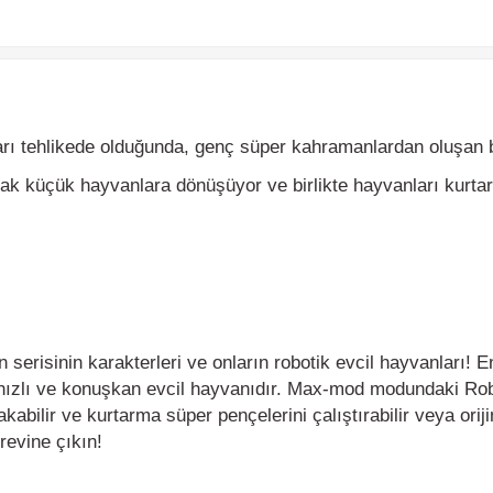
tehlikede olduğunda, genç süper kahramanlardan oluşan bir eki
rak küçük hayvanlara dönüşüyor ve birlikte hayvanları kurtarmak
risinin karakterleri ve onların robotik evcil hayvanları! En s
hızlı ve konuşkan evcil hayvanıdır. Max-mod modundaki Robo-pet
ilir ve kurtarma süper pençelerini çalıştırabilir veya orijinal f
ine çıkın!