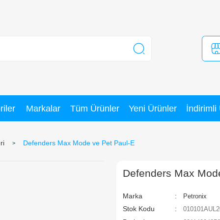
Kategoriler
Markalar
Tüm Ürünler
arakter Figürleri
Defenders Max Mode ve Pet Paul-
D