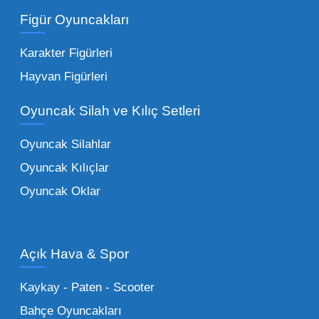
ürünler.
Toptan peluş oyuncak
Figür Oyuncakları
seçeneklerimizi keşfederek koleksiyonunuza
en sevilen karakterleri ekleyebilirsiniz.
Karakter Figürleri
Eğitici Setler:
Çocukların zihinsel ve motor
Hayvan Figürleri
becerilerini geliştiren, özellikle anaokulları
Oyuncak Silah ve Kılıç Setleri
tarafından tercih edilen
toptan eğitici
oyuncaklar
ile fark yaratın. Bu setler,
Oyuncak Silahlar
ebeveynlerin son yıllarda en çok satın aldığı
Oyuncak Kılıçlar
ürün grupları arasında yer almaktadır.
Oyuncak Oklar
Oyuncak Araçlar:
Erkek çocukların favorisi
olan en popüler
toptan oyuncak araba
modelleri, setler ve kumandalı araçlar geniş
Açık Hava & Spor
stok imkanımızla sunulmaktadır.
Küçük Oyuncaklar:
Hızlı sirkülasyon
Kaykay - Paten - Scooter
sağlayan toptan küçük oyuncaklar, bakkallar,
Bahçe Oyuncakları