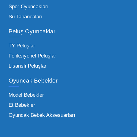
kırtasiyeler ve marketler için can kurtarıcıdır.
Spor Oyuncakları
Bu kategorideki küçük oyuncaklar toptan
Su Tabancaları
alımlarda çok düşük maliyetlerle yüksek
adetli stok yapmanıza olanak tanır. Özellikle
Peluş Oyuncaklar
sürpriz paketler ve figürler, çocukların
harçlıklarıyla kolayca alabildiği ürünlerdir.
TY Peluşlar
Çocuk Oyuncakları Toptan Seçenekleri:
Fonksiyonel Peluşlar
Bebeklik döneminden ergenliğe kadar geniş
Lisanslı Peluşlar
bir yelpazeyi kapsayan çocuk oyuncakları
Oyuncak Bebekler
toptan tedariği yaparken, piyasadaki en son
trendleri takip etmekteyiz. Lisanslı
Model Bebekler
figürlerden geleneksel oyun setlerine kadar
Et Bebekler
her şeyi portföyümüzde bulabilirsiniz.
Oyuncak Bebek Aksesuarları
Toptan Oyuncak Satışı Avantajları