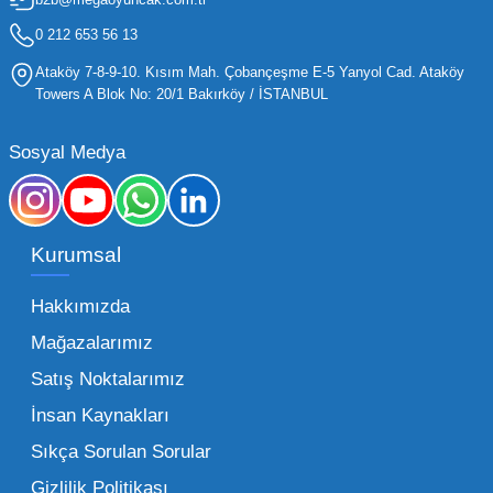
hızla değişen trendlere sahip olduğu için,
işletmelerin stoklarını güncel tutması ve her
0 212 653 56 13
yaş grubuna hitap eden ürünleri bünyesinde
Ataköy 7-8-9-10. Kısım Mah. Çobançeşme E-5 Yanyol Cad. Ataköy
barındırması gerekir.
Towers A Blok No: 20/1 Bakırköy / İSTANBUL
Mega Oyuncak olarak sunduğumuz geniş ürün
Sosyal Medya
yelpazesiyle, işletmenizin ihtiyacı olan tüm
kategorilerde profesyonel çözümler üretiyoruz.
Toptan oyuncak fiyatları konusunda
Kurumsal
sunduğumuz esnek çözümlerle, her ölçekteki
bayinin rekabet gücünü artırmayı hedefliyoruz.
Hakkımızda
İster küçük bir kırtasiye işletmecisi olun ister
Mağazalarımız
büyük bir oyun alanı sahibi, ucuz toptan
Satış Noktalarımız
oyuncak arayışınızda kaliteyi uygun maliyetle
İnsan Kaynakları
buluşturmak bizim önceliğimizdir. Toptan
oyuncak alımı yaparken sadece fiyat değil,
Sıkça Sorulan Sorular
aynı zamanda lojistik destek ve ürün sürekliliği
Gizlilik Politikası