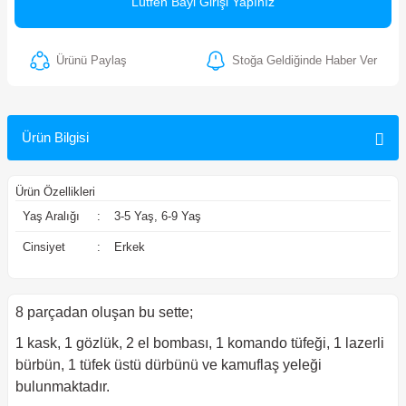
Lütfen Bayi Girişi Yapınız
ler
Ürünü Paylaş
Stoğa Geldiğinde Haber Ver
Ürün Bilgisi
Ürün Özellikleri
Yaş Aralığı
:
3-5 Yaş, 6-9 Yaş
Cinsiyet
:
Erkek
8 parçadan oluşan bu sette;
1 kask, 1 gözlük, 2 el bombası, 1 komando tüfeği, 1 lazerli
bürbün, 1 tüfek üstü dürbünü ve kamuflaş yeleği
bulunmaktadır.