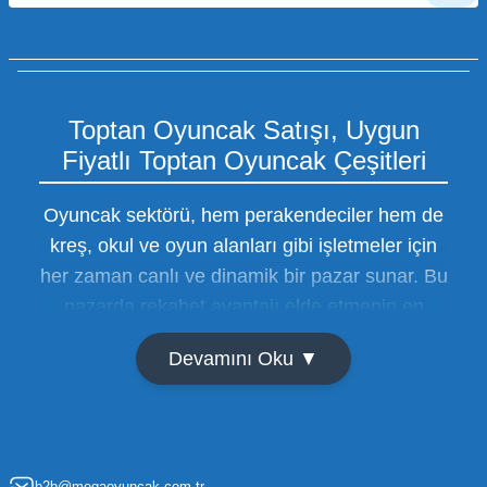
Toptan Oyuncak Satışı, Uygun
Fiyatlı Toptan Oyuncak Çeşitleri
Oyuncak sektörü, hem perakendeciler hem de
kreş, okul ve oyun alanları gibi işletmeler için
her zaman canlı ve dinamik bir pazar sunar. Bu
pazarda rekabet avantajı elde etmenin en
temel yolu ise doğru tedarikçiyi bulmaktan
Devamını Oku ▼
geçer. Toptan oyuncak satışı süreçlerinde
maliyetleri minimize etmek ve ürün çeşitliliğini
artırmak, bir işletmenin sürdürülebilir büyümesi
için kritik öneme sahiptir. Oyuncak dünyası
b2b@megaoyuncak.com.tr