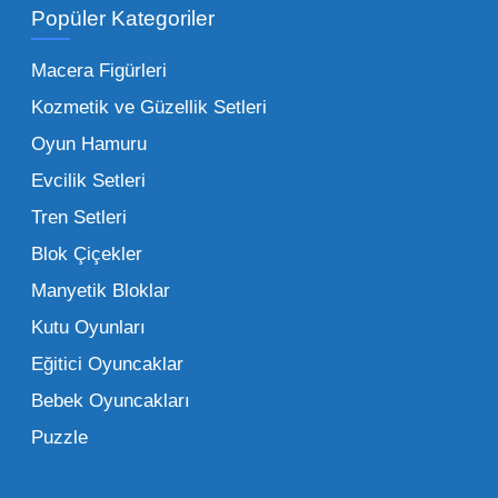
Popüler Kategoriler
İşletmeler için toptan oyuncak satış ve alımı
yapmanın sağladığı en büyük avantaj,
Macera Figürleri
şüphesiz ki birim maliyetin düşmesidir.
Kozmetik ve Güzellik Setleri
Oyuncak toptan kanalına geçildiğinde,
Oyun Hamuru
perakende satış fiyatı ile alış fiyatı arasındaki
makas açılır ve bu da ciddi kâr marjları elde
Evcilik Setleri
edilmesini sağlar. Toplu alımlarda uygulanan
Tren Setleri
özel iskontolar, özellikle kampanya
Blok Çiçekler
dönemlerinde işletmenizin finansal olarak
Manyetik Bloklar
rahatlamasına yardımcı olur.
Kutu Oyunları
Bir diğer avantaj ise stok sürekliliğidir.
Eğitici Oyuncaklar
Müşterileriniz bir ürünü sorduğunda "yok"
Bebek Oyuncakları
demek, marka sadakatini zedeler. Profesyonel
Puzzle
bir oyuncak toptan satış ortağı ile çalışmak,
raflarınızın hiçbir zaman boş kalmamasını