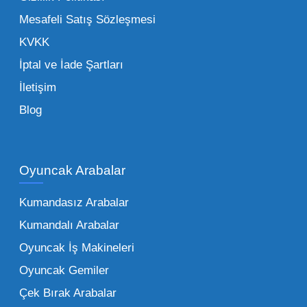
de işletmenizin karlılığını doğrudan etkiler. Bu
Mesafeli Satış Sözleşmesi
noktada Mega Oyuncak, güvenilir bir iş ortağı
KVKK
olarak yanınızda yer alır.
İptal ve İade Şartları
İletişim
Toptan Oyuncak Çeşitleri Nelerdir?
Blog
Çocukların hayal dünyası sınır tanımadığı gibi,
piyasadaki toptan oyuncak çeşitleri de bir o
kadar zengindir. Bir mağazanın veya eğitim
Oyuncak Arabalar
kurumunun başarısı, sunduğu ürünlerin
Kumandasız Arabalar
çeşitliliği ile doğru orantılıdır. İşte Mega
Kumandalı Arabalar
Oyuncak bünyesinde öne çıkan ve en çok
tercih edilen kategorilerimiz:
Oyuncak İş Makineleri
Oyuncak Gemiler
Peluş Oyuncaklar:
Her yaş grubunun
Çek Bırak Arabalar
vazgeçilmezi olan yumuşak dokulu sevilen