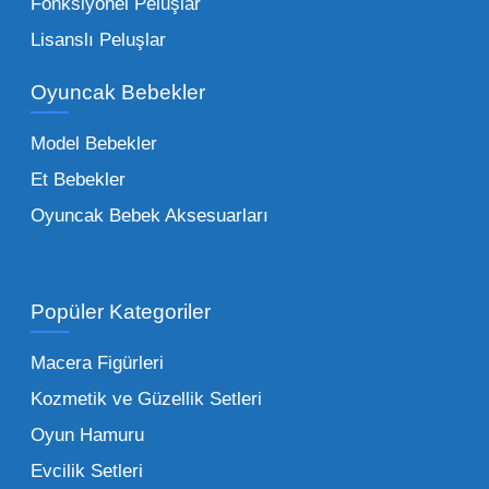
Çocuk Oyuncakları Toptan Seçenekleri:
Fonksiyonel Peluşlar
Bebeklik döneminden ergenliğe kadar geniş
Lisanslı Peluşlar
bir yelpazeyi kapsayan çocuk oyuncakları
Oyuncak Bebekler
toptan tedariği yaparken, piyasadaki en son
trendleri takip etmekteyiz. Lisanslı
Model Bebekler
figürlerden geleneksel oyun setlerine kadar
Et Bebekler
her şeyi portföyümüzde bulabilirsiniz.
Oyuncak Bebek Aksesuarları
Toptan Oyuncak Satışı Avantajları
Popüler Kategoriler
İşletmeler için toptan oyuncak satış ve alımı
yapmanın sağladığı en büyük avantaj,
Macera Figürleri
şüphesiz ki birim maliyetin düşmesidir.
Kozmetik ve Güzellik Setleri
Oyuncak toptan kanalına geçildiğinde,
Oyun Hamuru
perakende satış fiyatı ile alış fiyatı arasındaki
makas açılır ve bu da ciddi kâr marjları elde
Evcilik Setleri