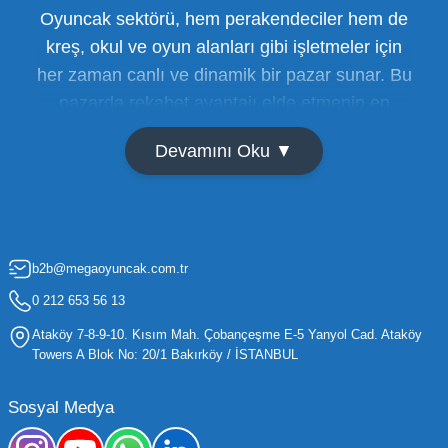
Oyuncak sektörü, hem perakendeciler hem de
kreş, okul ve oyun alanları gibi işletmeler için
her zaman canlı ve dinamik bir pazar sunar. Bu
pazarda rekabet avantajı elde etmenin en
temel yolu ise doğru tedarikçiyi bulmaktan
Devamını Oku ▼
geçer. Toptan oyuncak satışı süreçlerinde
maliyetleri minimize etmek ve ürün çeşitliliğini
artırmak, bir işletmenin sürdürülebilir büyümesi
için kritik öneme sahiptir. Oyuncak dünyası
b2b@megaoyuncak.com.tr
hızla değişen trendlere sahip olduğu için,
işletmelerin stoklarını güncel tutması ve her
0 212 653 56 13
yaş grubuna hitap eden ürünleri bünyesinde
Ataköy 7-8-9-10. Kısım Mah. Çobançeşme E-5 Yanyol Cad. Ataköy
barındırması gerekir.
Towers A Blok No: 20/1 Bakırköy / İSTANBUL
Mega Oyuncak olarak sunduğumuz geniş ürün
Sosyal Medya
yelpazesiyle, işletmenizin ihtiyacı olan tüm