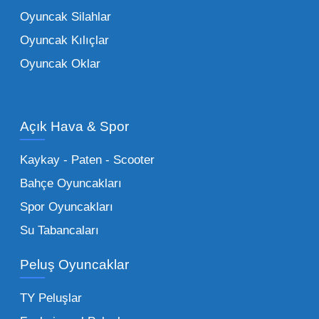
oyuncaklar
ile fark yaratın. Bu setler,
Oyuncak Silahlar
ebeveynlerin son yıllarda en çok satın aldığı
Oyuncak Kılıçlar
ürün grupları arasında yer almaktadır.
Oyuncak Oklar
Oyuncak Araçlar:
Erkek çocukların favorisi
olan en popüler
toptan oyuncak araba
modelleri, setler ve kumandalı araçlar geniş
Açık Hava & Spor
stok imkanımızla sunulmaktadır.
Küçük Oyuncaklar:
Hızlı sirkülasyon
Kaykay - Paten - Scooter
sağlayan toptan küçük oyuncaklar, bakkallar,
Bahçe Oyuncakları
kırtasiyeler ve marketler için can kurtarıcıdır.
Spor Oyuncakları
Bu kategorideki küçük oyuncaklar toptan
Su Tabancaları
alımlarda çok düşük maliyetlerle yüksek
adetli stok yapmanıza olanak tanır. Özellikle
Peluş Oyuncaklar
sürpriz paketler ve figürler, çocukların
harçlıklarıyla kolayca alabildiği ürünlerdir.
TY Peluşlar