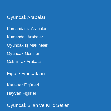
Çocukların hayal dünyası sınır tanımadığı gibi,
piyasadaki toptan oyuncak çeşitleri de bir o
kadar zengindir. Bir mağazanın veya eğitim
Oyuncak Arabalar
kurumunun başarısı, sunduğu ürünlerin
Kumandasız Arabalar
çeşitliliği ile doğru orantılıdır. İşte Mega
Kumandalı Arabalar
Oyuncak bünyesinde öne çıkan ve en çok
tercih edilen kategorilerimiz:
Oyuncak İş Makineleri
Oyuncak Gemiler
Peluş Oyuncaklar:
Her yaş grubunun
Çek Bırak Arabalar
vazgeçilmezi olan yumuşak dokulu sevilen
ürünler.
Toptan peluş oyuncak
Figür Oyuncakları
seçeneklerimizi keşfederek koleksiyonunuza
en sevilen karakterleri ekleyebilirsiniz.
Karakter Figürleri
Eğitici Setler:
Çocukların zihinsel ve motor
Hayvan Figürleri
becerilerini geliştiren, özellikle anaokulları
Oyuncak Silah ve Kılıç Setleri
tarafından tercih edilen
toptan eğitici