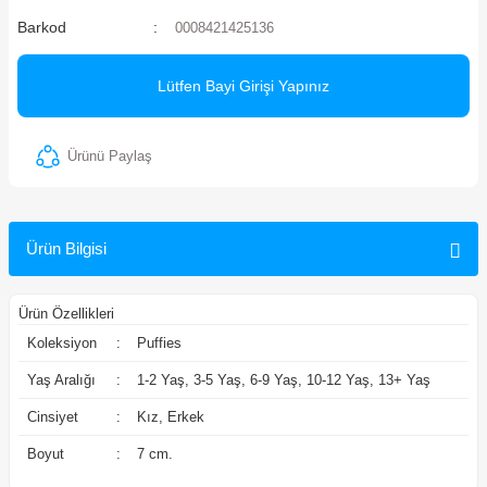
Barkod
0008421425136
ler
Lütfen Bayi Girişi Yapınız
Ürünü Paylaş
Ürün Bilgisi
Ürün Özellikleri
Koleksiyon
:
Puffies
Yaş Aralığı
:
1-2 Yaş, 3-5 Yaş, 6-9 Yaş, 10-12 Yaş, 13+ Yaş
Cinsiyet
:
Kız, Erkek
Boyut
:
7 cm.