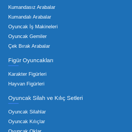
kurumunun başarısı, sunduğu ürünlerin
Kumandasız Arabalar
çeşitliliği ile doğru orantılıdır. İşte Mega
Kumandalı Arabalar
Oyuncak bünyesinde öne çıkan ve en çok
tercih edilen kategorilerimiz:
Oyuncak İş Makineleri
Oyuncak Gemiler
Peluş Oyuncaklar:
Her yaş grubunun
Çek Bırak Arabalar
vazgeçilmezi olan yumuşak dokulu sevilen
ürünler.
Toptan peluş oyuncak
Figür Oyuncakları
seçeneklerimizi keşfederek koleksiyonunuza
en sevilen karakterleri ekleyebilirsiniz.
Karakter Figürleri
Eğitici Setler:
Çocukların zihinsel ve motor
Hayvan Figürleri
becerilerini geliştiren, özellikle anaokulları
Oyuncak Silah ve Kılıç Setleri
tarafından tercih edilen
toptan eğitici
oyuncaklar
ile fark yaratın. Bu setler,
Oyuncak Silahlar
ebeveynlerin son yıllarda en çok satın aldığı
Oyuncak Kılıçlar
ürün grupları arasında yer almaktadır.
Oyuncak Oklar