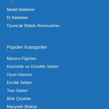
trendleri takip etmekteyiz. Lisanslı
Model Bebekler
figürlerden geleneksel oyun setlerine kadar
Et Bebekler
her şeyi portföyümüzde bulabilirsiniz.
Oyuncak Bebek Aksesuarları
Toptan Oyuncak Satışı Avantajları
Popüler Kategoriler
İşletmeler için toptan oyuncak satış ve alımı
yapmanın sağladığı en büyük avantaj,
Macera Figürleri
şüphesiz ki birim maliyetin düşmesidir.
Kozmetik ve Güzellik Setleri
Oyuncak toptan kanalına geçildiğinde,
Oyun Hamuru
perakende satış fiyatı ile alış fiyatı arasındaki
makas açılır ve bu da ciddi kâr marjları elde
Evcilik Setleri
edilmesini sağlar. Toplu alımlarda uygulanan
Tren Setleri
özel iskontolar, özellikle kampanya
Blok Çiçekler
dönemlerinde işletmenizin finansal olarak
Manyetik Bloklar