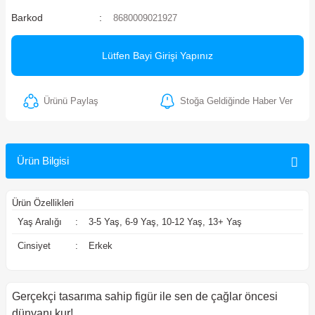
Barkod
8680009021927
ler
Lütfen Bayi Girişi Yapınız
Ürünü Paylaş
Stoğa Geldiğinde Haber Ver
Ürün Bilgisi
Ürün Özellikleri
Yaş Aralığı
:
3-5 Yaş, 6-9 Yaş, 10-12 Yaş, 13+ Yaş
Cinsiyet
:
Erkek
Gerçekçi tasarıma sahip figür ile sen de çağlar öncesi
dünyanı kur!