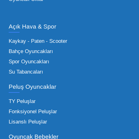
Oyuncak Araçlar:
Erkek çocukların favorisi
olan en popüler
toptan oyuncak araba
modelleri, setler ve kumandalı araçlar geniş
Açık Hava & Spor
stok imkanımızla sunulmaktadır.
Küçük Oyuncaklar:
Hızlı sirkülasyon
Kaykay - Paten - Scooter
sağlayan toptan küçük oyuncaklar, bakkallar,
Bahçe Oyuncakları
kırtasiyeler ve marketler için can kurtarıcıdır.
Spor Oyuncakları
Bu kategorideki küçük oyuncaklar toptan
Su Tabancaları
alımlarda çok düşük maliyetlerle yüksek
adetli stok yapmanıza olanak tanır. Özellikle
Peluş Oyuncaklar
sürpriz paketler ve figürler, çocukların
harçlıklarıyla kolayca alabildiği ürünlerdir.
TY Peluşlar
Çocuk Oyuncakları Toptan Seçenekleri:
Fonksiyonel Peluşlar
Bebeklik döneminden ergenliğe kadar geniş
Lisanslı Peluşlar
bir yelpazeyi kapsayan çocuk oyuncakları
Oyuncak Bebekler
toptan tedariği yaparken, piyasadaki en son