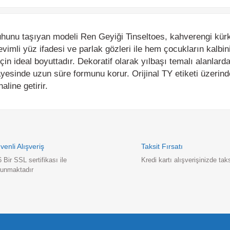
u taşıyan modeli Ren Geyiği Tinseltoes, kahverengi kürkü, kı
imli yüz ifadesi ve parlak gözleri ile hem çocukların kalbini k
n ideal boyuttadır. Dekoratif olarak yılbaşı temalı alanlarda göz 
inde uzun süre formunu korur. Orijinal TY etiketi üzerinde yer
ne getirir.