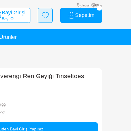
Bayi Girişi
Bayi Ol
Yeni Ürünler
İndirimli Ürünler
 Peluş 15 cm.
Y Beanie Boos Kahverengi Ren Geyiği
eluş 15 cm.
rka
TY