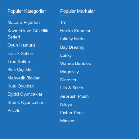
ı Toptan Oyuncak Çeşitleri
 her zaman canlı ve dinamik bir pazar sunar. Bu pazarda 
inde maliyetleri minimize etmek ve ürün çeşitliliğini artı
hip olduğu için, işletmelerin stoklarını güncel tutması v
ndırması gerekir.
m kategorilerde profesyonel çözümler üretiyoruz. Toptan 
liyoruz. İster küçük bir kırtasiye işletmecisi olun ister
 ▼
mizdir. Toptan oyuncak alımı yaparken sadece fiyat değil,
da Mega Oyuncak, güvenilir bir iş ortağı olarak yanınızda y