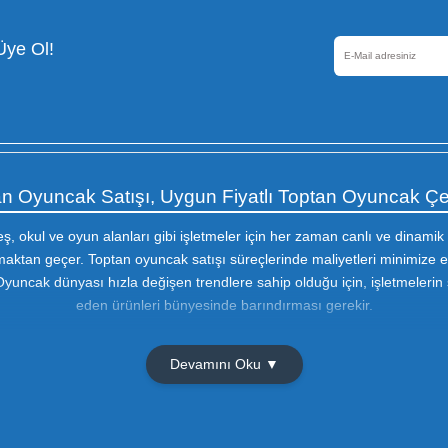
Güvenli Alışveriş
256 Bir SSL sertifikası ile
korunmaktadır
Olmak İçin Üye Ol!