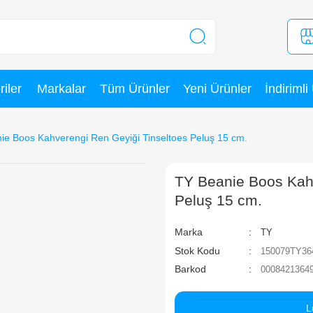
Kategoriler
Markalar
Tüm Ürünler
TY Beanie Boos Kahverengi Ren Geyiği Tinseltoes
T
P
Ma