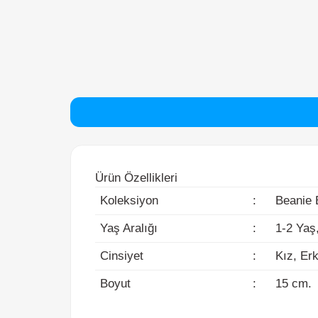
Ürün Özellikleri
Koleksiyon
:
Beanie Bo
Yaş Aralığı
:
1-2 Yaş, 3
Cinsiyet
:
Kız, Erke
Boyut
:
15 cm.