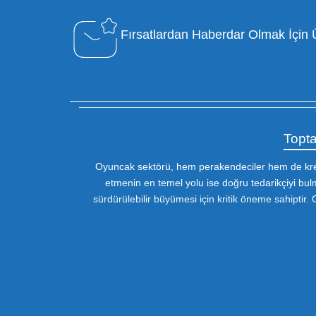
Özel Müşteri Temsilcisi
Bizimle iletişime geçin : 0212 653 56
13
Fırsatlardan Haberdar 