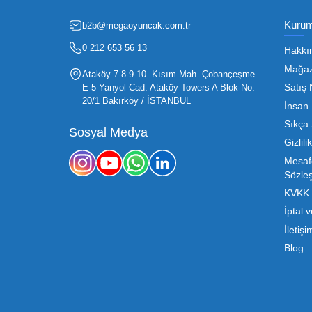
Oyuncak sektörü, hem perakendecile
etmenin en temel yolu ise doğru t
sürdürülebilir büyümesi için kritik 
Mega Oyuncak olarak sunduğumuz
konusunda sunduğumuz esnek çözümle
sahibi, ucuz toptan oyuncak arayışı
destek ve ürün sürekli