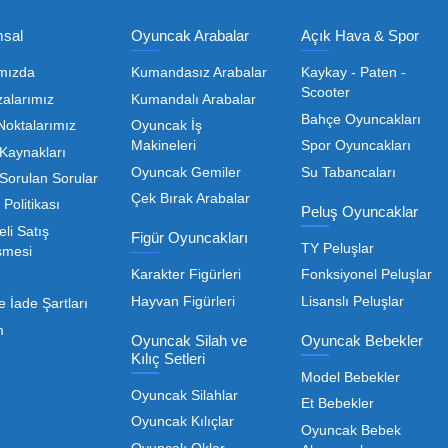
Toptan Oyuncak Satışı, Uygun Fiyatl
r hem de kreş, okul ve oyun alanları gibi işletmeler için
edarikçiyi bulmaktan geçer. Toptan oyuncak satışı süreçler
öneme sahiptir. Oyuncak dünyası hızla değişen trendlere sa
eden ürünleri bünyesinde barı
 geniş ürün yelpazesiyle, işletmenizin ihtiyacı olan tü
rle, her ölçekteki bayinin rekabet gücünü artırmayı hedef
Devamını Oku
nızda kaliteyi uygun maliyetle buluşturmak bizim önceliği
liği de işletmenizin karlılığını doğrudan etkiler. Bu nokta