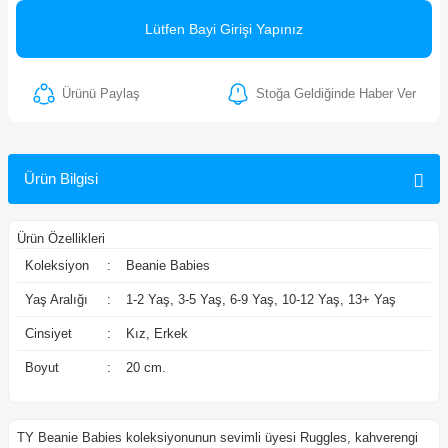
ler
Lütfen Bayi Girişi Yapınız
Ürünü Paylaş
Stoğa Geldiğinde Haber Ver
Ürün Bilgisi
Ürün Özellikleri
Koleksiyon
:
Beanie Babies
Yaş Aralığı
:
1-2 Yaş, 3-5 Yaş, 6-9 Yaş, 10-12 Yaş, 13+ Yaş
Cinsiyet
:
Kız, Erkek
Boyut
:
20 cm.
TY Beanie Babies koleksiyonunun sevimli üyesi Ruggles, kahverengi