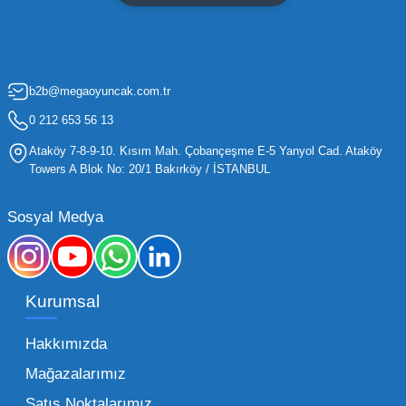
maliyetleri minimize etmek ve ürün çeşitliliğini
artırmak, bir işletmenin sürdürülebilir büyümesi
için kritik öneme sahiptir. Oyuncak dünyası
b2b@megaoyuncak.com.tr
hızla değişen trendlere sahip olduğu için,
işletmelerin stoklarını güncel tutması ve her
0 212 653 56 13
yaş grubuna hitap eden ürünleri bünyesinde
Ataköy 7-8-9-10. Kısım Mah. Çobançeşme E-5 Yanyol Cad. Ataköy
barındırması gerekir.
Towers A Blok No: 20/1 Bakırköy / İSTANBUL
Mega Oyuncak olarak sunduğumuz geniş ürün
Sosyal Medya
yelpazesiyle, işletmenizin ihtiyacı olan tüm
kategorilerde profesyonel çözümler üretiyoruz.
Toptan oyuncak fiyatları konusunda
Kurumsal
sunduğumuz esnek çözümlerle, her ölçekteki
bayinin rekabet gücünü artırmayı hedefliyoruz.
Hakkımızda
İster küçük bir kırtasiye işletmecisi olun ister
Mağazalarımız
büyük bir oyun alanı sahibi, ucuz toptan
Satış Noktalarımız