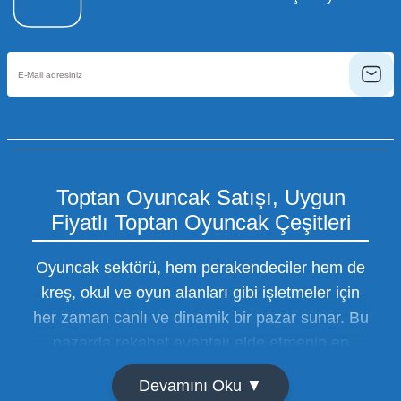
Toptan Oyuncak Satışı, Uygun
Fiyatlı Toptan Oyuncak Çeşitleri
Oyuncak sektörü, hem perakendeciler hem de
kreş, okul ve oyun alanları gibi işletmeler için
her zaman canlı ve dinamik bir pazar sunar. Bu
pazarda rekabet avantajı elde etmenin en
temel yolu ise doğru tedarikçiyi bulmaktan
Devamını Oku ▼
geçer. Toptan oyuncak satışı süreçlerinde