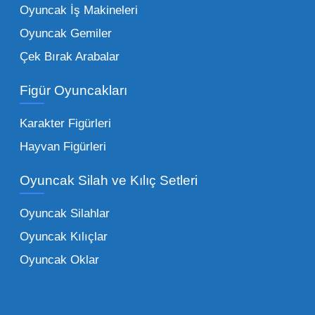
tercih edilen kategorilerimiz:
Oyuncak İş Makineleri
Oyuncak Gemiler
Peluş Oyuncaklar:
Her yaş grubunun
Çek Bırak Arabalar
vazgeçilmezi olan yumuşak dokulu sevilen
ürünler.
Toptan peluş oyuncak
Figür Oyuncakları
seçeneklerimizi keşfederek koleksiyonunuza
en sevilen karakterleri ekleyebilirsiniz.
Karakter Figürleri
Eğitici Setler:
Çocukların zihinsel ve motor
Hayvan Figürleri
becerilerini geliştiren, özellikle anaokulları
Oyuncak Silah ve Kılıç Setleri
tarafından tercih edilen
toptan eğitici
oyuncaklar
ile fark yaratın. Bu setler,
Oyuncak Silahlar
ebeveynlerin son yıllarda en çok satın aldığı
Oyuncak Kılıçlar
ürün grupları arasında yer almaktadır.
Oyuncak Oklar
Oyuncak Araçlar:
Erkek çocukların favorisi
olan en popüler
toptan oyuncak araba
modelleri, setler ve kumandalı araçlar geniş