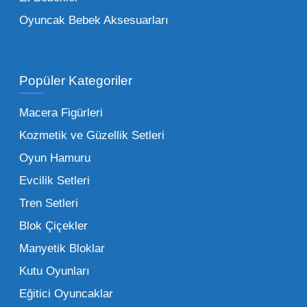
her şeyi portföyümüzde bulabilirsiniz.
Oyuncak Bebek Aksesuarları
Toptan Oyuncak Satışı Avantajları
Popüler Kategoriler
İşletmeler için toptan oyuncak satış ve alımı
yapmanın sağladığı en büyük avantaj,
Macera Figürleri
şüphesiz ki birim maliyetin düşmesidir.
Kozmetik ve Güzellik Setleri
Oyuncak toptan kanalına geçildiğinde,
Oyun Hamuru
perakende satış fiyatı ile alış fiyatı arasındaki
makas açılır ve bu da ciddi kâr marjları elde
Evcilik Setleri
edilmesini sağlar. Toplu alımlarda uygulanan
Tren Setleri
özel iskontolar, özellikle kampanya
Blok Çiçekler
dönemlerinde işletmenizin finansal olarak
Manyetik Bloklar
rahatlamasına yardımcı olur.
Kutu Oyunları
Bir diğer avantaj ise stok sürekliliğidir.
Eğitici Oyuncaklar
Müşterileriniz bir ürünü sorduğunda "yok"