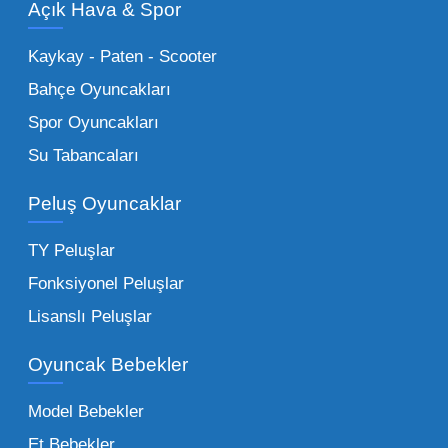
Açık Hava & Spor
stok imkanımızla sunulmaktadır.
Küçük Oyuncaklar:
Hızlı sirkülasyon
Kaykay - Paten - Scooter
sağlayan toptan küçük oyuncaklar, bakkallar,
Bahçe Oyuncakları
kırtasiyeler ve marketler için can kurtarıcıdır.
Spor Oyuncakları
Bu kategorideki küçük oyuncaklar toptan
Su Tabancaları
alımlarda çok düşük maliyetlerle yüksek
adetli stok yapmanıza olanak tanır. Özellikle
Peluş Oyuncaklar
sürpriz paketler ve figürler, çocukların
harçlıklarıyla kolayca alabildiği ürünlerdir.
TY Peluşlar
Çocuk Oyuncakları Toptan Seçenekleri:
Fonksiyonel Peluşlar
Bebeklik döneminden ergenliğe kadar geniş
Lisanslı Peluşlar
bir yelpazeyi kapsayan çocuk oyuncakları
Oyuncak Bebekler
toptan tedariği yaparken, piyasadaki en son
trendleri takip etmekteyiz. Lisanslı
Model Bebekler
figürlerden geleneksel oyun setlerine kadar
Et Bebekler