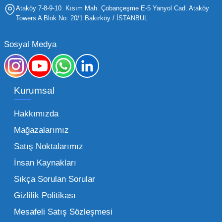
yaş grubuna hitap eden ürünleri bünyesinde
Ataköy 7-8-9-10. Kısım Mah. Çobançeşme E-5 Yanyol Cad. Ataköy
barındırması gerekir.
Towers A Blok No: 20/1 Bakırköy / İSTANBUL
Mega Oyuncak olarak sunduğumuz geniş ürün
Sosyal Medya
yelpazesiyle, işletmenizin ihtiyacı olan tüm
kategorilerde profesyonel çözümler üretiyoruz.
Toptan oyuncak fiyatları konusunda
Kurumsal
sunduğumuz esnek çözümlerle, her ölçekteki
bayinin rekabet gücünü artırmayı hedefliyoruz.
Hakkımızda
İster küçük bir kırtasiye işletmecisi olun ister
Mağazalarımız
büyük bir oyun alanı sahibi, ucuz toptan
Satış Noktalarımız
oyuncak arayışınızda kaliteyi uygun maliyetle
İnsan Kaynakları
buluşturmak bizim önceliğimizdir. Toptan
oyuncak alımı yaparken sadece fiyat değil,
Sıkça Sorulan Sorular
aynı zamanda lojistik destek ve ürün sürekliliği
Gizlilik Politikası
de işletmenizin karlılığını doğrudan etkiler. Bu
Mesafeli Satış Sözleşmesi
noktada Mega Oyuncak, güvenilir bir iş ortağı