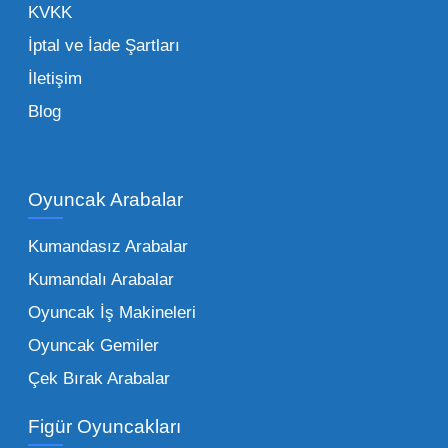
KVKK
olarak yanınızda yer alır.
İptal ve İade Şartları
İletişim
Toptan Oyuncak Çeşitleri Nelerdir?
Blog
Çocukların hayal dünyası sınır tanımadığı gibi,
piyasadaki toptan oyuncak çeşitleri de bir o
kadar zengindir. Bir mağazanın veya eğitim
Oyuncak Arabalar
kurumunun başarısı, sunduğu ürünlerin
Kumandasız Arabalar
çeşitliliği ile doğru orantılıdır. İşte Mega
Kumandalı Arabalar
Oyuncak bünyesinde öne çıkan ve en çok
tercih edilen kategorilerimiz:
Oyuncak İş Makineleri
Oyuncak Gemiler
Peluş Oyuncaklar:
Her yaş grubunun
Çek Bırak Arabalar
vazgeçilmezi olan yumuşak dokulu sevilen
ürünler.
Toptan peluş oyuncak
Figür Oyuncakları
seçeneklerimizi keşfederek koleksiyonunuza