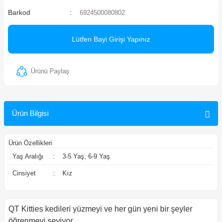
Barkod
6924500080802
ler
Lütfen Bayi Girişi Yapınız
Ürünü Paylaş
Ürün Bilgisi
Ürün Özellikleri
Yaş Aralığı
:
3-5 Yaş, 6-9 Yaş
Cinsiyet
:
Kız
QT Kitties kedileri yüzmeyi ve her gün yeni bir şeyler
öğrenmeyi seviyor.