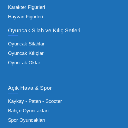
en sevilen karakterleri ekleyebilirsiniz.
Karakter Figürleri
Eğitici Setler:
Çocukların zihinsel ve motor
Hayvan Figürleri
becerilerini geliştiren, özellikle anaokulları
Oyuncak Silah ve Kılıç Setleri
tarafından tercih edilen
toptan eğitici
oyuncaklar
ile fark yaratın. Bu setler,
Oyuncak Silahlar
ebeveynlerin son yıllarda en çok satın aldığı
Oyuncak Kılıçlar
ürün grupları arasında yer almaktadır.
Oyuncak Oklar
Oyuncak Araçlar:
Erkek çocukların favorisi
olan en popüler
toptan oyuncak araba
modelleri, setler ve kumandalı araçlar geniş
Açık Hava & Spor
stok imkanımızla sunulmaktadır.
Küçük Oyuncaklar:
Hızlı sirkülasyon
Kaykay - Paten - Scooter
sağlayan toptan küçük oyuncaklar, bakkallar,
Bahçe Oyuncakları
kırtasiyeler ve marketler için can kurtarıcıdır.
Spor Oyuncakları
Bu kategorideki küçük oyuncaklar toptan