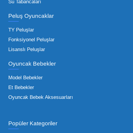
Su Tabancaları
alımlarda çok düşük maliyetlerle yüksek
adetli stok yapmanıza olanak tanır. Özellikle
Peluş Oyuncaklar
sürpriz paketler ve figürler, çocukların
harçlıklarıyla kolayca alabildiği ürünlerdir.
TY Peluşlar
Çocuk Oyuncakları Toptan Seçenekleri:
Fonksiyonel Peluşlar
Bebeklik döneminden ergenliğe kadar geniş
Lisanslı Peluşlar
bir yelpazeyi kapsayan çocuk oyuncakları
Oyuncak Bebekler
toptan tedariği yaparken, piyasadaki en son
trendleri takip etmekteyiz. Lisanslı
Model Bebekler
figürlerden geleneksel oyun setlerine kadar
Et Bebekler
her şeyi portföyümüzde bulabilirsiniz.
Oyuncak Bebek Aksesuarları
Toptan Oyuncak Satışı Avantajları
Popüler Kategoriler
İşletmeler için toptan oyuncak satış ve alımı
yapmanın sağladığı en büyük avantaj,