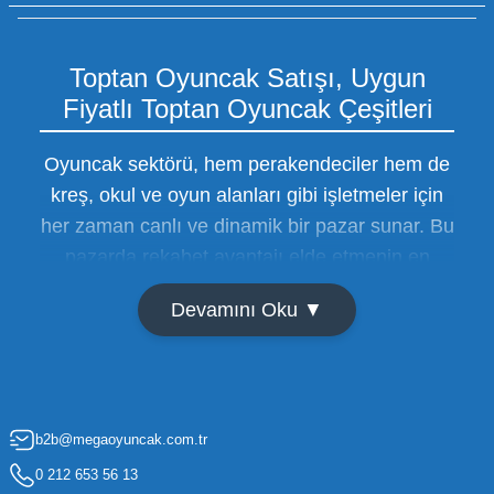
Toptan Oyuncak Satışı, Uygun
Fiyatlı Toptan Oyuncak Çeşitleri
Oyuncak sektörü, hem perakendeciler hem de
kreş, okul ve oyun alanları gibi işletmeler için
her zaman canlı ve dinamik bir pazar sunar. Bu
pazarda rekabet avantajı elde etmenin en
temel yolu ise doğru tedarikçiyi bulmaktan
Devamını Oku ▼
geçer. Toptan oyuncak satışı süreçlerinde
maliyetleri minimize etmek ve ürün çeşitliliğini
artırmak, bir işletmenin sürdürülebilir büyümesi
için kritik öneme sahiptir. Oyuncak dünyası
b2b@megaoyuncak.com.tr
hızla değişen trendlere sahip olduğu için,
işletmelerin stoklarını güncel tutması ve her
0 212 653 56 13