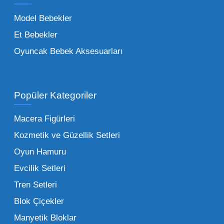
trendleri takip etmekteyiz. Lisanslı
Model Bebekler
figürlerden geleneksel oyun setlerine kadar
Et Bebekler
her şeyi portföyümüzde bulabilirsiniz.
Oyuncak Bebek Aksesuarları
Toptan Oyuncak Satışı Avantajları
Popüler Kategoriler
İşletmeler için toptan oyuncak satış ve alımı
yapmanın sağladığı en büyük avantaj,
Macera Figürleri
şüphesiz ki birim maliyetin düşmesidir.
Kozmetik ve Güzellik Setleri
Oyuncak toptan kanalına geçildiğinde,
Oyun Hamuru
perakende satış fiyatı ile alış fiyatı arasındaki
makas açılır ve bu da ciddi kâr marjları elde
Evcilik Setleri
edilmesini sağlar. Toplu alımlarda uygulanan
Tren Setleri
özel iskontolar, özellikle kampanya
Blok Çiçekler
dönemlerinde işletmenizin finansal olarak
Manyetik Bloklar
rahatlamasına yardımcı olur.