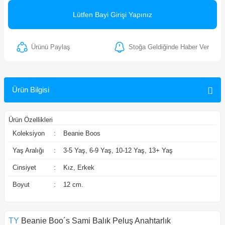
ler
Lütfen Bayi Girişi Yapınız
Ürünü Paylaş
Stoğa Geldiğinde Haber Ver
Ürün Bilgisi
Ürün Özellikleri
Koleksiyon
:
Beanie Boos
Yaş Aralığı
:
3-5 Yaş, 6-9 Yaş, 10-12 Yaş, 13+ Yaş
Cinsiyet
:
Kız, Erkek
Boyut
:
12 cm.
TY
Beanie Boo´s Sami Balık Peluş Anahtarlık