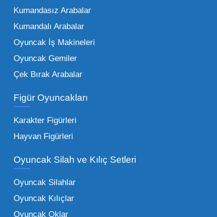
kurumunun başarısı, sunduğu ürünlerin
Kumandasız Arabalar
çeşitliliği ile doğru orantılıdır. İşte Mega
Kumandalı Arabalar
Oyuncak bünyesinde öne çıkan ve en çok
tercih edilen kategorilerimiz:
Oyuncak İş Makineleri
Oyuncak Gemiler
Peluş Oyuncaklar:
Her yaş grubunun
Çek Bırak Arabalar
vazgeçilmezi olan yumuşak dokulu sevilen
ürünler.
Toptan peluş oyuncak
Figür Oyuncakları
seçeneklerimizi keşfederek koleksiyonunuza
en sevilen karakterleri ekleyebilirsiniz.
Karakter Figürleri
Eğitici Setler:
Çocukların zihinsel ve motor
Hayvan Figürleri
becerilerini geliştiren, özellikle anaokulları
Oyuncak Silah ve Kılıç Setleri
tarafından tercih edilen
toptan eğitici
oyuncaklar
ile fark yaratın. Bu setler,
Oyuncak Silahlar
ebeveynlerin son yıllarda en çok satın aldığı
Oyuncak Kılıçlar
ürün grupları arasında yer almaktadır.
Oyuncak Oklar