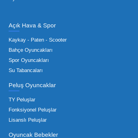
Oyuncak Araçlar:
Erkek çocukların favorisi
olan en popüler
toptan oyuncak araba
modelleri, setler ve kumandalı araçlar geniş
Açık Hava & Spor
stok imkanımızla sunulmaktadır.
Küçük Oyuncaklar:
Hızlı sirkülasyon
Kaykay - Paten - Scooter
sağlayan toptan küçük oyuncaklar, bakkallar,
Bahçe Oyuncakları
kırtasiyeler ve marketler için can kurtarıcıdır.
Spor Oyuncakları
Bu kategorideki küçük oyuncaklar toptan
Su Tabancaları
alımlarda çok düşük maliyetlerle yüksek
adetli stok yapmanıza olanak tanır. Özellikle
Peluş Oyuncaklar
sürpriz paketler ve figürler, çocukların
harçlıklarıyla kolayca alabildiği ürünlerdir.
TY Peluşlar
Çocuk Oyuncakları Toptan Seçenekleri:
Fonksiyonel Peluşlar
Bebeklik döneminden ergenliğe kadar geniş
Lisanslı Peluşlar
bir yelpazeyi kapsayan çocuk oyuncakları
Oyuncak Bebekler
toptan tedariği yaparken, piyasadaki en son