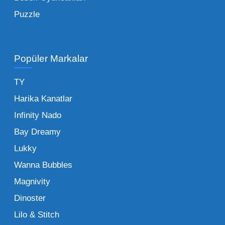
demek, marka sadakatini zedeler. Profesyonel
Puzzle
bir oyuncak toptan satış ortağı ile çalışmak,
raflarınızın hiçbir zaman boş kalmamasını
sağlar. Ayrıca lojistik kolaylıklar, tek bir yerden
Popüler Markalar
çoklu ürün grubu tedarik etme imkanı ve vergi
avantajları gibi unsurlar işletmenizi sektörde bir
TY
adım öne taşır. Toptan oyuncak satışı yapan
Harika Kanatlar
bir firmadan düzenli alım yapmak, uzun
Infinity Nado
vadede size özel ödeme planları ve sadakat
indirimleri de kazandıracaktır.
Bay Dreamy
Lukky
Toptan Oyuncak Satın Alırken
Wanna Bubbles
Nelere Dikkat Edilmeli?
Magnivity
Dinoster
Sektörde toptan oyuncak nereden alınır sorusu
Lilo & Stitch
kadar güven ve kalite standartları da hayati