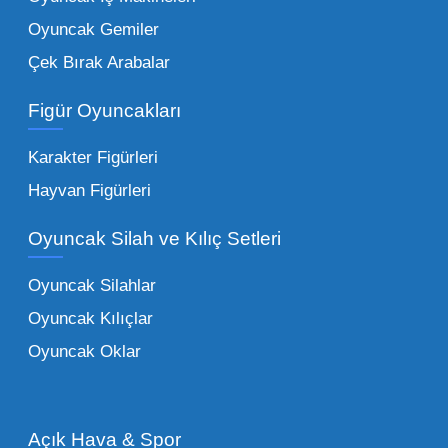
Oyuncak Gemiler
Peluş Oyuncaklar:
Her yaş grubunun
Çek Bırak Arabalar
vazgeçilmezi olan yumuşak dokulu sevilen
ürünler.
Toptan peluş oyuncak
Figür Oyuncakları
seçeneklerimizi keşfederek koleksiyonunuza
en sevilen karakterleri ekleyebilirsiniz.
Karakter Figürleri
Eğitici Setler:
Çocukların zihinsel ve motor
Hayvan Figürleri
becerilerini geliştiren, özellikle anaokulları
Oyuncak Silah ve Kılıç Setleri
tarafından tercih edilen
toptan eğitici
oyuncaklar
ile fark yaratın. Bu setler,
Oyuncak Silahlar
ebeveynlerin son yıllarda en çok satın aldığı
Oyuncak Kılıçlar
ürün grupları arasında yer almaktadır.
Oyuncak Oklar
Oyuncak Araçlar:
Erkek çocukların favorisi
olan en popüler
toptan oyuncak araba
modelleri, setler ve kumandalı araçlar geniş
Açık Hava & Spor
stok imkanımızla sunulmaktadır.