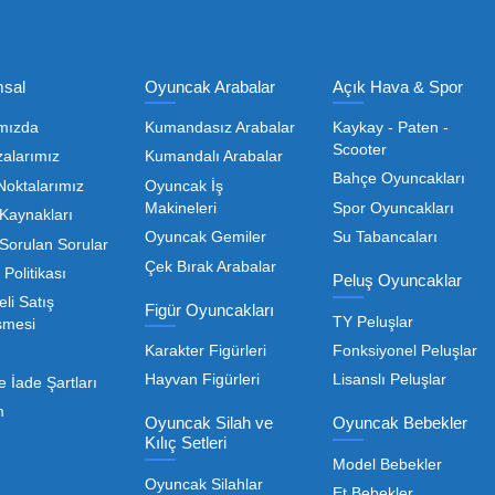
Olmak İçin Üye Ol!
Toptan Oyuncak Satışı, Uygun Fiyatl
r hem de kreş, okul ve oyun alanları gibi işletmeler için
edarikçiyi bulmaktan geçer. Toptan oyuncak satışı süreçler
öneme sahiptir. Oyuncak dünyası hızla değişen trendlere sa
eden ürünleri bünyesinde barı
 geniş ürün yelpazesiyle, işletmenizin ihtiyacı olan tü
rle, her ölçekteki bayinin rekabet gücünü artırmayı hedef
Devamını Oku
nızda kaliteyi uygun maliyetle buluşturmak bizim önceliği