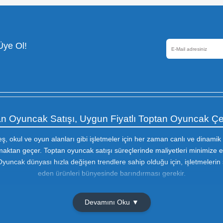
Güvenli Alışveriş
256 Bir SSL sertifikası ile
korunmaktadır