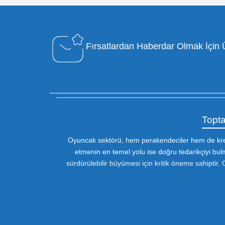
Özel Müşteri Temsilcisi
Bizimle iletişime geçin : 0212 653 56
13