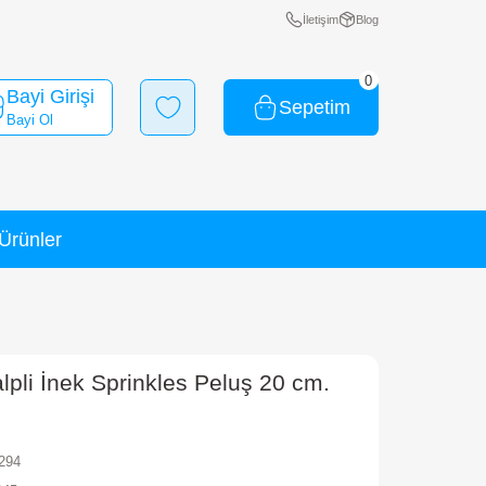
Bayi Girişi
Bayi Ol
Yeni Ürünler
İndirimli Ürünler
m.
Y Beanie Bellies Kalpli İnek Sprinkles