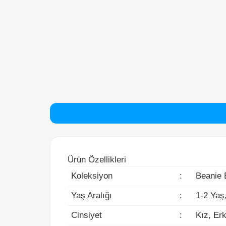
Ürün Özellikleri
Koleksiyon
:
Beanie Bel
Yaş Aralığı
:
1-2 Yaş, 3
Cinsiyet
:
Kız, Erke
Boyut
:
20 cm.