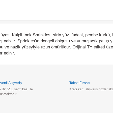
si Kalpli İnek Sprinkles, şirin yüz ifadesi, pembe kürkü, kalp d
nabilir. Sprinkles'ın dengeli dolgusu ve yumuşacık peluş yüze
e nazik yüzeyiyle uzun ömürlüdür. Orijinal TY etiketi üzerinde
dinir.