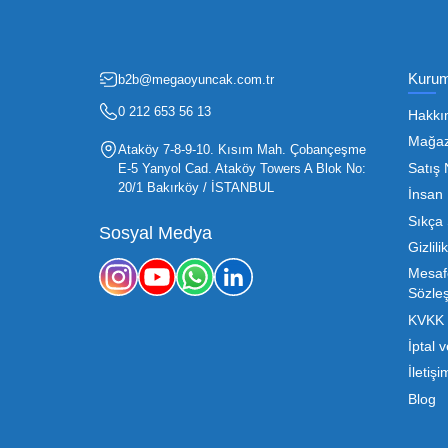
Fırsatlardan Haberdar 
Oyuncak sektörü, hem perakendecile
etmenin en temel yolu ise doğru t
sürdürülebilir büyümesi için kritik 
Mega Oyuncak olarak sunduğumuz
konusunda sunduğumuz esnek çözümle
sahibi, ucuz toptan oyuncak arayışı