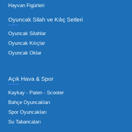
Eğitici Setler:
Çocukların zihinsel ve motor
Hayvan Figürleri
becerilerini geliştiren, özellikle anaokulları
Oyuncak Silah ve Kılıç Setleri
tarafından tercih edilen
toptan eğitici
oyuncaklar
ile fark yaratın. Bu setler,
Oyuncak Silahlar
ebeveynlerin son yıllarda en çok satın aldığı
Oyuncak Kılıçlar
ürün grupları arasında yer almaktadır.
Oyuncak Oklar
Oyuncak Araçlar:
Erkek çocukların favorisi
olan en popüler
toptan oyuncak araba
modelleri, setler ve kumandalı araçlar geniş
Açık Hava & Spor
stok imkanımızla sunulmaktadır.
Küçük Oyuncaklar:
Hızlı sirkülasyon
Kaykay - Paten - Scooter
sağlayan toptan küçük oyuncaklar, bakkallar,
Bahçe Oyuncakları
kırtasiyeler ve marketler için can kurtarıcıdır.
Spor Oyuncakları
Bu kategorideki küçük oyuncaklar toptan
Su Tabancaları
alımlarda çok düşük maliyetlerle yüksek