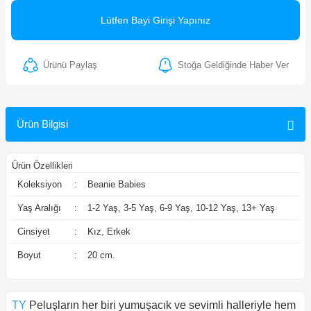
ler
Lütfen Bayi Girişi Yapınız
Ürünü Paylaş
Stoğa Geldiğinde Haber Ver
Ürün Bilgisi
Ürün Özellikleri
Koleksiyon
:
Beanie Babies
Yaş Aralığı
:
1-2 Yaş, 3-5 Yaş, 6-9 Yaş, 10-12 Yaş, 13+ Yaş
Cinsiyet
:
Kız, Erkek
Boyut
:
20 cm.
TY
Peluşların her biri yumuşacık ve sevimli halleriyle hem