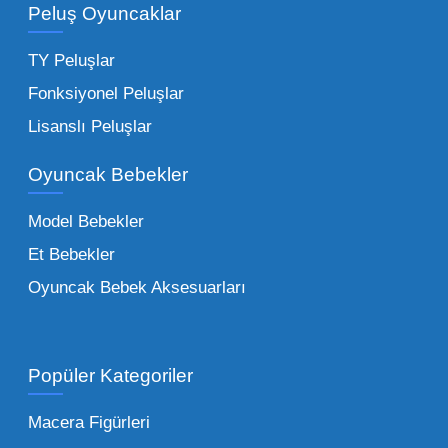
adetli stok yapmanıza olanak tanır. Özellikle
Peluş Oyuncaklar
sürpriz paketler ve figürler, çocukların
harçlıklarıyla kolayca alabildiği ürünlerdir.
TY Peluşlar
Çocuk Oyuncakları Toptan Seçenekleri:
Fonksiyonel Peluşlar
Bebeklik döneminden ergenliğe kadar geniş
Lisanslı Peluşlar
bir yelpazeyi kapsayan çocuk oyuncakları
Oyuncak Bebekler
toptan tedariği yaparken, piyasadaki en son
trendleri takip etmekteyiz. Lisanslı
Model Bebekler
figürlerden geleneksel oyun setlerine kadar
Et Bebekler
her şeyi portföyümüzde bulabilirsiniz.
Oyuncak Bebek Aksesuarları
Toptan Oyuncak Satışı Avantajları
Popüler Kategoriler
İşletmeler için toptan oyuncak satış ve alımı
yapmanın sağladığı en büyük avantaj,
Macera Figürleri
şüphesiz ki birim maliyetin düşmesidir.