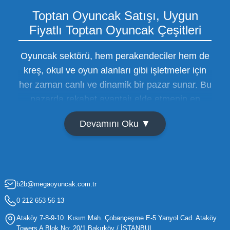
Toptan Oyuncak Satışı, Uygun
Fiyatlı Toptan Oyuncak Çeşitleri
Oyuncak sektörü, hem perakendeciler hem de
kreş, okul ve oyun alanları gibi işletmeler için
her zaman canlı ve dinamik bir pazar sunar. Bu
pazarda rekabet avantajı elde etmenin en
temel yolu ise doğru tedarikçiyi bulmaktan
Devamını Oku ▼
geçer. Toptan oyuncak satışı süreçlerinde
maliyetleri minimize etmek ve ürün çeşitliliğini
artırmak, bir işletmenin sürdürülebilir büyümesi
için kritik öneme sahiptir. Oyuncak dünyası
b2b@megaoyuncak.com.tr
hızla değişen trendlere sahip olduğu için,
işletmelerin stoklarını güncel tutması ve her
0 212 653 56 13
yaş grubuna hitap eden ürünleri bünyesinde
Ataköy 7-8-9-10. Kısım Mah. Çobançeşme E-5 Yanyol Cad. Ataköy
barındırması gerekir.
Towers A Blok No: 20/1 Bakırköy / İSTANBUL