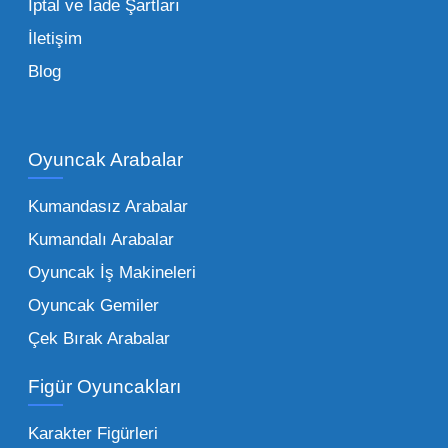
İptal ve İade Şartları
İletişim
Toptan Oyuncak Çeşitleri Nelerdir?
Blog
Çocukların hayal dünyası sınır tanımadığı gibi,
piyasadaki toptan oyuncak çeşitleri de bir o
kadar zengindir. Bir mağazanın veya eğitim
Oyuncak Arabalar
kurumunun başarısı, sunduğu ürünlerin
Kumandasız Arabalar
çeşitliliği ile doğru orantılıdır. İşte Mega
Kumandalı Arabalar
Oyuncak bünyesinde öne çıkan ve en çok
tercih edilen kategorilerimiz:
Oyuncak İş Makineleri
Oyuncak Gemiler
Peluş Oyuncaklar:
Her yaş grubunun
Çek Bırak Arabalar
vazgeçilmezi olan yumuşak dokulu sevilen
ürünler.
Toptan peluş oyuncak
Figür Oyuncakları
seçeneklerimizi keşfederek koleksiyonunuza
en sevilen karakterleri ekleyebilirsiniz.
Karakter Figürleri