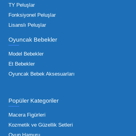
harçlıklarıyla kolayca alabildiği ürünlerdir.
TY Peluşlar
Çocuk Oyuncakları Toptan Seçenekleri:
Fonksiyonel Peluşlar
Bebeklik döneminden ergenliğe kadar geniş
Lisanslı Peluşlar
bir yelpazeyi kapsayan çocuk oyuncakları
Oyuncak Bebekler
toptan tedariği yaparken, piyasadaki en son
trendleri takip etmekteyiz. Lisanslı
Model Bebekler
figürlerden geleneksel oyun setlerine kadar
Et Bebekler
her şeyi portföyümüzde bulabilirsiniz.
Oyuncak Bebek Aksesuarları
Toptan Oyuncak Satışı Avantajları
Popüler Kategoriler
İşletmeler için toptan oyuncak satış ve alımı
yapmanın sağladığı en büyük avantaj,
Macera Figürleri
şüphesiz ki birim maliyetin düşmesidir.
Kozmetik ve Güzellik Setleri
Oyuncak toptan kanalına geçildiğinde,
Oyun Hamuru
perakende satış fiyatı ile alış fiyatı arasındaki