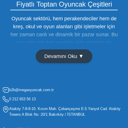
Fiyatlı Toptan Oyuncak Çeşitleri
Oyuncak sektörü, hem perakendeciler hem de
kreş, okul ve oyun alanları gibi işletmeler için
her zaman canlı ve dinamik bir pazar sunar. Bu
pazarda rekabet avantajı elde etmenin en
temel yolu ise doğru tedarikçiyi bulmaktan
Devamını Oku ▼
geçer. Toptan oyuncak satışı süreçlerinde
maliyetleri minimize etmek ve ürün çeşitliliğini
artırmak, bir işletmenin sürdürülebilir büyümesi
için kritik öneme sahiptir. Oyuncak dünyası
b2b@megaoyuncak.com.tr
hızla değişen trendlere sahip olduğu için,
işletmelerin stoklarını güncel tutması ve her
0 212 653 56 13
yaş grubuna hitap eden ürünleri bünyesinde
Ataköy 7-8-9-10. Kısım Mah. Çobançeşme E-5 Yanyol Cad. Ataköy
barındırması gerekir.
Towers A Blok No: 20/1 Bakırköy / İSTANBUL
Mega Oyuncak olarak sunduğumuz geniş ürün