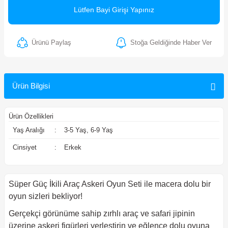
Lütfen Bayi Girişi Yapınız
ler
Ürünü Paylaş
Stoğa Geldiğinde Haber Ver
Ürün Bilgisi
Ürün Özellikleri
Yaş Aralığı
:
3-5 Yaş, 6-9 Yaş
Cinsiyet
:
Erkek
Süper Güç İkili Araç Askeri Oyun Seti ile macera dolu bir
oyun sizleri bekliyor!
Gerçekçi görünüme sahip zırhlı araç ve safari jipinin
üzerine askeri figürleri yerleştirin ve eğlence dolu oyuna