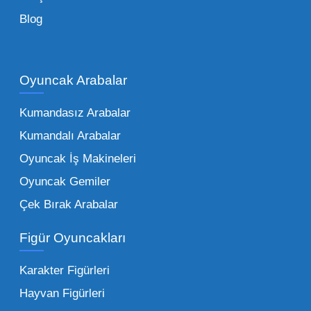
Toptan Oyuncak Çeşitleri Nelerdir?
Blog
Çocukların hayal dünyası sınır tanımadığı gibi,
piyasadaki toptan oyuncak çeşitleri de bir o
kadar zengindir. Bir mağazanın veya eğitim
Oyuncak Arabalar
kurumunun başarısı, sunduğu ürünlerin
Kumandasız Arabalar
çeşitliliği ile doğru orantılıdır. İşte Mega
Kumandalı Arabalar
Oyuncak bünyesinde öne çıkan ve en çok
tercih edilen kategorilerimiz:
Oyuncak İş Makineleri
Oyuncak Gemiler
Peluş Oyuncaklar:
Her yaş grubunun
Çek Bırak Arabalar
vazgeçilmezi olan yumuşak dokulu sevilen
ürünler.
Toptan peluş oyuncak
Figür Oyuncakları
seçeneklerimizi keşfederek koleksiyonunuza
en sevilen karakterleri ekleyebilirsiniz.
Karakter Figürleri
Eğitici Setler:
Çocukların zihinsel ve motor
Hayvan Figürleri
becerilerini geliştiren, özellikle anaokulları