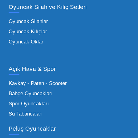
Oyuncak Silah ve Kılıç Setleri
tarafından tercih edilen
toptan eğitici
oyuncaklar
ile fark yaratın. Bu setler,
Oyuncak Silahlar
ebeveynlerin son yıllarda en çok satın aldığı
Oyuncak Kılıçlar
ürün grupları arasında yer almaktadır.
Oyuncak Oklar
Oyuncak Araçlar:
Erkek çocukların favorisi
olan en popüler
toptan oyuncak araba
modelleri, setler ve kumandalı araçlar geniş
Açık Hava & Spor
stok imkanımızla sunulmaktadır.
Küçük Oyuncaklar:
Hızlı sirkülasyon
Kaykay - Paten - Scooter
sağlayan toptan küçük oyuncaklar, bakkallar,
Bahçe Oyuncakları
kırtasiyeler ve marketler için can kurtarıcıdır.
Spor Oyuncakları
Bu kategorideki küçük oyuncaklar toptan
Su Tabancaları
alımlarda çok düşük maliyetlerle yüksek
adetli stok yapmanıza olanak tanır. Özellikle
Peluş Oyuncaklar
sürpriz paketler ve figürler, çocukların