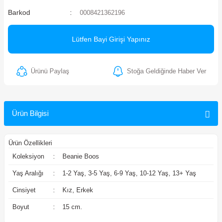
Barkod
0008421362196
ler
Lütfen Bayi Girişi Yapınız
Ürünü Paylaş
Stoğa Geldiğinde Haber Ver
Ürün Bilgisi
Ürün Özellikleri
Koleksiyon
:
Beanie Boos
Yaş Aralığı
:
1-2 Yaş, 3-5 Yaş, 6-9 Yaş, 10-12 Yaş, 13+ Yaş
Cinsiyet
:
Kız, Erkek
Boyut
:
15 cm.