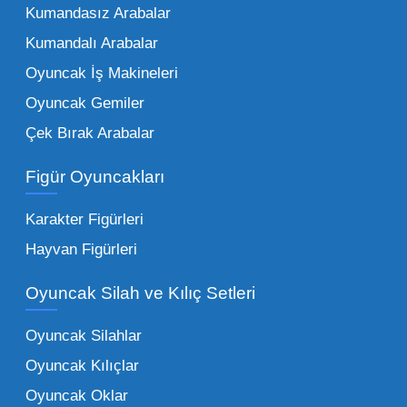
Kumandasız Arabalar
çeşitliliği ile doğru orantılıdır. İşte Mega
Kumandalı Arabalar
Oyuncak bünyesinde öne çıkan ve en çok
tercih edilen kategorilerimiz:
Oyuncak İş Makineleri
Oyuncak Gemiler
Peluş Oyuncaklar:
Her yaş grubunun
Çek Bırak Arabalar
vazgeçilmezi olan yumuşak dokulu sevilen
ürünler.
Toptan peluş oyuncak
Figür Oyuncakları
seçeneklerimizi keşfederek koleksiyonunuza
en sevilen karakterleri ekleyebilirsiniz.
Karakter Figürleri
Eğitici Setler:
Çocukların zihinsel ve motor
Hayvan Figürleri
becerilerini geliştiren, özellikle anaokulları
Oyuncak Silah ve Kılıç Setleri
tarafından tercih edilen
toptan eğitici
oyuncaklar
ile fark yaratın. Bu setler,
Oyuncak Silahlar
ebeveynlerin son yıllarda en çok satın aldığı
Oyuncak Kılıçlar
ürün grupları arasında yer almaktadır.
Oyuncak Oklar
Oyuncak Araçlar:
Erkek çocukların favorisi