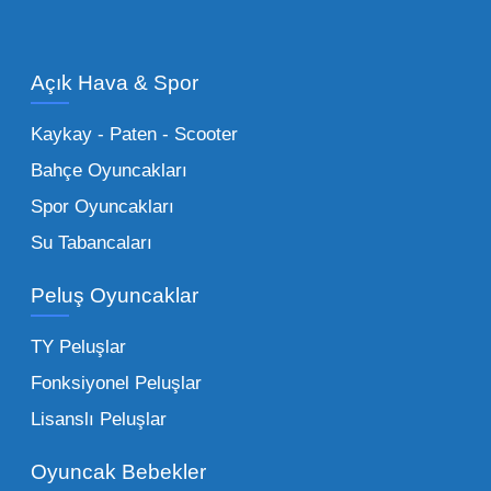
olan en popüler
toptan oyuncak araba
modelleri, setler ve kumandalı araçlar geniş
Açık Hava & Spor
stok imkanımızla sunulmaktadır.
Küçük Oyuncaklar:
Hızlı sirkülasyon
Kaykay - Paten - Scooter
sağlayan toptan küçük oyuncaklar, bakkallar,
Bahçe Oyuncakları
kırtasiyeler ve marketler için can kurtarıcıdır.
Spor Oyuncakları
Bu kategorideki küçük oyuncaklar toptan
Su Tabancaları
alımlarda çok düşük maliyetlerle yüksek
adetli stok yapmanıza olanak tanır. Özellikle
Peluş Oyuncaklar
sürpriz paketler ve figürler, çocukların
harçlıklarıyla kolayca alabildiği ürünlerdir.
TY Peluşlar
Çocuk Oyuncakları Toptan Seçenekleri:
Fonksiyonel Peluşlar
Bebeklik döneminden ergenliğe kadar geniş
Lisanslı Peluşlar
bir yelpazeyi kapsayan çocuk oyuncakları
Oyuncak Bebekler
toptan tedariği yaparken, piyasadaki en son