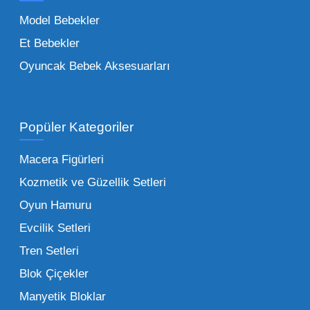
trendleri takip etmekteyiz. Lisanslı
Model Bebekler
figürlerden geleneksel oyun setlerine kadar
Et Bebekler
her şeyi portföyümüzde bulabilirsiniz.
Oyuncak Bebek Aksesuarları
Toptan Oyuncak Satışı Avantajları
Popüler Kategoriler
İşletmeler için toptan oyuncak satış ve alımı
yapmanın sağladığı en büyük avantaj,
Macera Figürleri
şüphesiz ki birim maliyetin düşmesidir.
Kozmetik ve Güzellik Setleri
Oyuncak toptan kanalına geçildiğinde,
Oyun Hamuru
perakende satış fiyatı ile alış fiyatı arasındaki
makas açılır ve bu da ciddi kâr marjları elde
Evcilik Setleri
edilmesini sağlar. Toplu alımlarda uygulanan
Tren Setleri
özel iskontolar, özellikle kampanya
Blok Çiçekler
dönemlerinde işletmenizin finansal olarak
Manyetik Bloklar
rahatlamasına yardımcı olur.