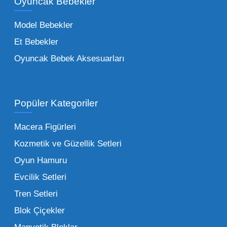
Oyuncak Bebekler
toptan tedariği yaparken, piyasadaki en son
trendleri takip etmekteyiz. Lisanslı
Model Bebekler
figürlerden geleneksel oyun setlerine kadar
Et Bebekler
her şeyi portföyümüzde bulabilirsiniz.
Oyuncak Bebek Aksesuarları
Toptan Oyuncak Satışı Avantajları
Popüler Kategoriler
İşletmeler için toptan oyuncak satış ve alımı
yapmanın sağladığı en büyük avantaj,
Macera Figürleri
şüphesiz ki birim maliyetin düşmesidir.
Kozmetik ve Güzellik Setleri
Oyuncak toptan kanalına geçildiğinde,
Oyun Hamuru
perakende satış fiyatı ile alış fiyatı arasındaki
makas açılır ve bu da ciddi kâr marjları elde
Evcilik Setleri
edilmesini sağlar. Toplu alımlarda uygulanan
Tren Setleri
özel iskontolar, özellikle kampanya
Blok Çiçekler
dönemlerinde işletmenizin finansal olarak