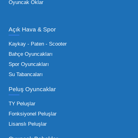
Oyuncak Oklar
Oyuncak Araçlar:
Erkek çocukların favorisi
olan en popüler
toptan oyuncak araba
modelleri, setler ve kumandalı araçlar geniş
Açık Hava & Spor
stok imkanımızla sunulmaktadır.
Küçük Oyuncaklar:
Hızlı sirkülasyon
Kaykay - Paten - Scooter
sağlayan toptan küçük oyuncaklar, bakkallar,
Bahçe Oyuncakları
kırtasiyeler ve marketler için can kurtarıcıdır.
Spor Oyuncakları
Bu kategorideki küçük oyuncaklar toptan
Su Tabancaları
alımlarda çok düşük maliyetlerle yüksek
adetli stok yapmanıza olanak tanır. Özellikle
Peluş Oyuncaklar
sürpriz paketler ve figürler, çocukların
harçlıklarıyla kolayca alabildiği ürünlerdir.
TY Peluşlar
Çocuk Oyuncakları Toptan Seçenekleri:
Fonksiyonel Peluşlar
Bebeklik döneminden ergenliğe kadar geniş
Lisanslı Peluşlar
bir yelpazeyi kapsayan çocuk oyuncakları