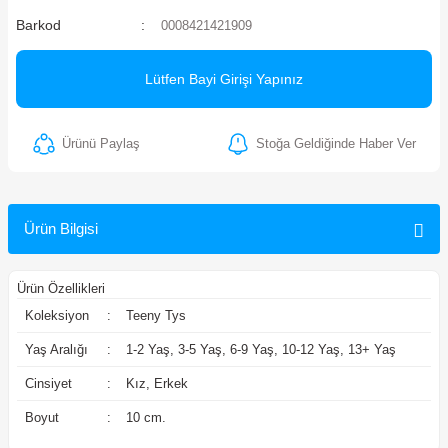
Barkod
0008421421909
ler
Lütfen Bayi Girişi Yapınız
Ürünü Paylaş
Stoğa Geldiğinde Haber Ver
Ürün Bilgisi
Ürün Özellikleri
Koleksiyon
:
Teeny Tys
Yaş Aralığı
:
1-2 Yaş, 3-5 Yaş, 6-9 Yaş, 10-12 Yaş, 13+ Yaş
Cinsiyet
:
Kız, Erkek
Boyut
:
10 cm.