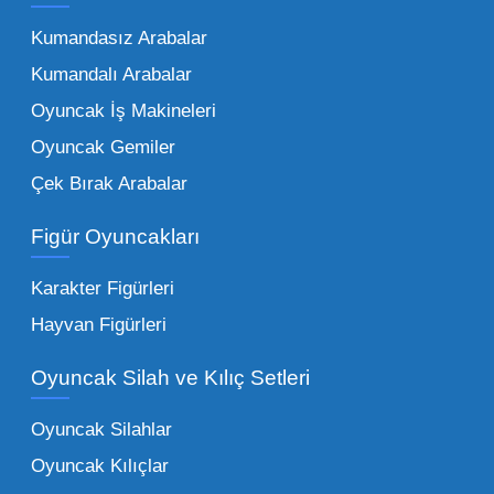
kurumunun başarısı, sunduğu ürünlerin
Kumandasız Arabalar
çeşitliliği ile doğru orantılıdır. İşte Mega
Kumandalı Arabalar
Oyuncak bünyesinde öne çıkan ve en çok
tercih edilen kategorilerimiz:
Oyuncak İş Makineleri
Oyuncak Gemiler
Peluş Oyuncaklar:
Her yaş grubunun
Çek Bırak Arabalar
vazgeçilmezi olan yumuşak dokulu sevilen
ürünler.
Toptan peluş oyuncak
Figür Oyuncakları
seçeneklerimizi keşfederek koleksiyonunuza
en sevilen karakterleri ekleyebilirsiniz.
Karakter Figürleri
Eğitici Setler:
Çocukların zihinsel ve motor
Hayvan Figürleri
becerilerini geliştiren, özellikle anaokulları
Oyuncak Silah ve Kılıç Setleri
tarafından tercih edilen
toptan eğitici
oyuncaklar
ile fark yaratın. Bu setler,
Oyuncak Silahlar
ebeveynlerin son yıllarda en çok satın aldığı
Oyuncak Kılıçlar
ürün grupları arasında yer almaktadır.