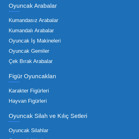
kadar zengindir. Bir mağazanın veya eğitim
Oyuncak Arabalar
kurumunun başarısı, sunduğu ürünlerin
Kumandasız Arabalar
çeşitliliği ile doğru orantılıdır. İşte Mega
Kumandalı Arabalar
Oyuncak bünyesinde öne çıkan ve en çok
tercih edilen kategorilerimiz:
Oyuncak İş Makineleri
Oyuncak Gemiler
Peluş Oyuncaklar:
Her yaş grubunun
Çek Bırak Arabalar
vazgeçilmezi olan yumuşak dokulu sevilen
ürünler.
Toptan peluş oyuncak
Figür Oyuncakları
seçeneklerimizi keşfederek koleksiyonunuza
en sevilen karakterleri ekleyebilirsiniz.
Karakter Figürleri
Eğitici Setler:
Çocukların zihinsel ve motor
Hayvan Figürleri
becerilerini geliştiren, özellikle anaokulları
Oyuncak Silah ve Kılıç Setleri
tarafından tercih edilen
toptan eğitici
oyuncaklar
ile fark yaratın. Bu setler,
Oyuncak Silahlar
ebeveynlerin son yıllarda en çok satın aldığı