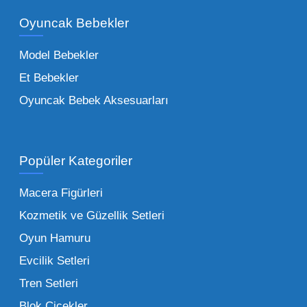
bir yelpazeyi kapsayan çocuk oyuncakları
Oyuncak Bebekler
toptan tedariği yaparken, piyasadaki en son
trendleri takip etmekteyiz. Lisanslı
Model Bebekler
figürlerden geleneksel oyun setlerine kadar
Et Bebekler
her şeyi portföyümüzde bulabilirsiniz.
Oyuncak Bebek Aksesuarları
Toptan Oyuncak Satışı Avantajları
Popüler Kategoriler
İşletmeler için toptan oyuncak satış ve alımı
yapmanın sağladığı en büyük avantaj,
Macera Figürleri
şüphesiz ki birim maliyetin düşmesidir.
Kozmetik ve Güzellik Setleri
Oyuncak toptan kanalına geçildiğinde,
Oyun Hamuru
perakende satış fiyatı ile alış fiyatı arasındaki
makas açılır ve bu da ciddi kâr marjları elde
Evcilik Setleri
edilmesini sağlar. Toplu alımlarda uygulanan
Tren Setleri
özel iskontolar, özellikle kampanya
Blok Çiçekler