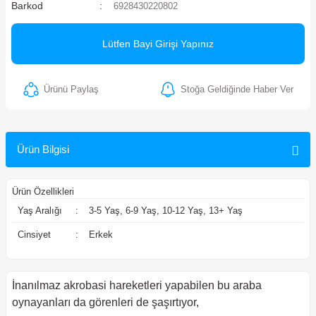
Barkod
6928430220802
ler
Lütfen Bayi Girişi Yapınız
Ürünü Paylaş
Stoğa Geldiğinde Haber Ver
Ürün Bilgisi
Ürün Özellikleri
Yaş Aralığı
:
3-5 Yaş, 6-9 Yaş, 10-12 Yaş, 13+ Yaş
Cinsiyet
:
Erkek
İnanılmaz akrobasi hareketleri yapabilen bu araba
oynayanları da görenleri de şaşırtıyor,