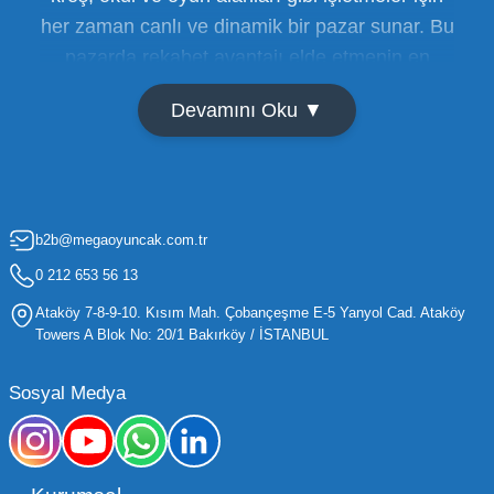
her zaman canlı ve dinamik bir pazar sunar. Bu
pazarda rekabet avantajı elde etmenin en
temel yolu ise doğru tedarikçiyi bulmaktan
Devamını Oku ▼
geçer. Toptan oyuncak satışı süreçlerinde
maliyetleri minimize etmek ve ürün çeşitliliğini
artırmak, bir işletmenin sürdürülebilir büyümesi
için kritik öneme sahiptir. Oyuncak dünyası
b2b@megaoyuncak.com.tr
hızla değişen trendlere sahip olduğu için,
işletmelerin stoklarını güncel tutması ve her
0 212 653 56 13
yaş grubuna hitap eden ürünleri bünyesinde
Ataköy 7-8-9-10. Kısım Mah. Çobançeşme E-5 Yanyol Cad. Ataköy
barındırması gerekir.
Towers A Blok No: 20/1 Bakırköy / İSTANBUL
Mega Oyuncak olarak sunduğumuz geniş ürün
Sosyal Medya
yelpazesiyle, işletmenizin ihtiyacı olan tüm
kategorilerde profesyonel çözümler üretiyoruz.
Toptan oyuncak fiyatları konusunda