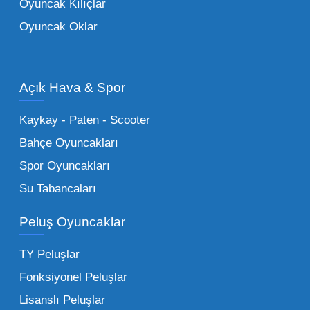
Oyuncak Kılıçlar
ürün grupları arasında yer almaktadır.
Oyuncak Oklar
Oyuncak Araçlar:
Erkek çocukların favorisi
olan en popüler
toptan oyuncak araba
modelleri, setler ve kumandalı araçlar geniş
Açık Hava & Spor
stok imkanımızla sunulmaktadır.
Küçük Oyuncaklar:
Hızlı sirkülasyon
Kaykay - Paten - Scooter
sağlayan toptan küçük oyuncaklar, bakkallar,
Bahçe Oyuncakları
kırtasiyeler ve marketler için can kurtarıcıdır.
Spor Oyuncakları
Bu kategorideki küçük oyuncaklar toptan
Su Tabancaları
alımlarda çok düşük maliyetlerle yüksek
adetli stok yapmanıza olanak tanır. Özellikle
Peluş Oyuncaklar
sürpriz paketler ve figürler, çocukların
harçlıklarıyla kolayca alabildiği ürünlerdir.
TY Peluşlar
Çocuk Oyuncakları Toptan Seçenekleri:
Fonksiyonel Peluşlar
Bebeklik döneminden ergenliğe kadar geniş
Lisanslı Peluşlar