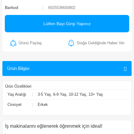
Barkod
6925538600802
ler
Lütfen Bayi Girişi Yapınız
Ürünü Paylaş
Stoğa Geldiğinde Haber Ver
Ürün Bilgisi
Ürün Özellikleri
Yaş Aralığı
:
3-5 Yaş, 6-9 Yaş, 10-12 Yaş, 13+ Yaş
Cinsiyet
:
Erkek
İş makinalarını eğlenerek öğrenmek için ideal!