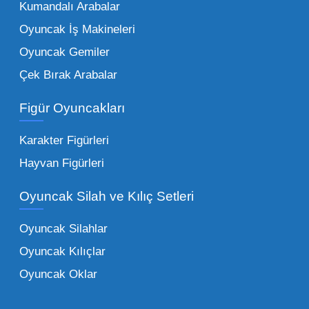
Kumandalı Arabalar
Oyuncak bünyesinde öne çıkan ve en çok
tercih edilen kategorilerimiz:
Oyuncak İş Makineleri
Oyuncak Gemiler
Peluş Oyuncaklar:
Her yaş grubunun
Çek Bırak Arabalar
vazgeçilmezi olan yumuşak dokulu sevilen
ürünler.
Toptan peluş oyuncak
Figür Oyuncakları
seçeneklerimizi keşfederek koleksiyonunuza
en sevilen karakterleri ekleyebilirsiniz.
Karakter Figürleri
Eğitici Setler:
Çocukların zihinsel ve motor
Hayvan Figürleri
becerilerini geliştiren, özellikle anaokulları
Oyuncak Silah ve Kılıç Setleri
tarafından tercih edilen
toptan eğitici
oyuncaklar
ile fark yaratın. Bu setler,
Oyuncak Silahlar
ebeveynlerin son yıllarda en çok satın aldığı
Oyuncak Kılıçlar
ürün grupları arasında yer almaktadır.
Oyuncak Oklar
Oyuncak Araçlar:
Erkek çocukların favorisi
olan en popüler
toptan oyuncak araba