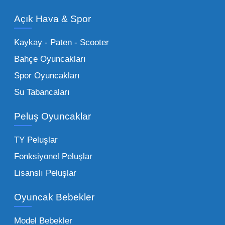
modelleri, setler ve kumandalı araçlar geniş
Açık Hava & Spor
stok imkanımızla sunulmaktadır.
Küçük Oyuncaklar:
Hızlı sirkülasyon
Kaykay - Paten - Scooter
sağlayan toptan küçük oyuncaklar, bakkallar,
Bahçe Oyuncakları
kırtasiyeler ve marketler için can kurtarıcıdır.
Spor Oyuncakları
Bu kategorideki küçük oyuncaklar toptan
Su Tabancaları
alımlarda çok düşük maliyetlerle yüksek
adetli stok yapmanıza olanak tanır. Özellikle
Peluş Oyuncaklar
sürpriz paketler ve figürler, çocukların
harçlıklarıyla kolayca alabildiği ürünlerdir.
TY Peluşlar
Çocuk Oyuncakları Toptan Seçenekleri:
Fonksiyonel Peluşlar
Bebeklik döneminden ergenliğe kadar geniş
Lisanslı Peluşlar
bir yelpazeyi kapsayan çocuk oyuncakları
Oyuncak Bebekler
toptan tedariği yaparken, piyasadaki en son
trendleri takip etmekteyiz. Lisanslı
Model Bebekler