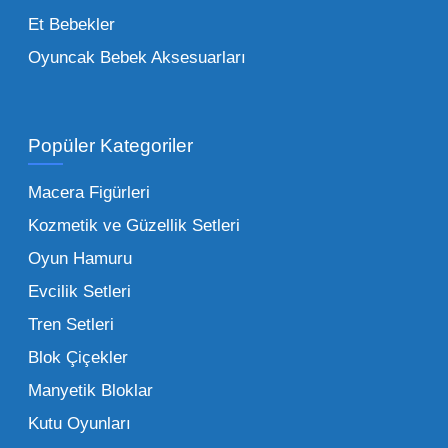
figürlerden geleneksel oyun setlerine kadar
Et Bebekler
her şeyi portföyümüzde bulabilirsiniz.
Oyuncak Bebek Aksesuarları
Toptan Oyuncak Satışı Avantajları
Popüler Kategoriler
İşletmeler için toptan oyuncak satış ve alımı
yapmanın sağladığı en büyük avantaj,
Macera Figürleri
şüphesiz ki birim maliyetin düşmesidir.
Kozmetik ve Güzellik Setleri
Oyuncak toptan kanalına geçildiğinde,
Oyun Hamuru
perakende satış fiyatı ile alış fiyatı arasındaki
makas açılır ve bu da ciddi kâr marjları elde
Evcilik Setleri
edilmesini sağlar. Toplu alımlarda uygulanan
Tren Setleri
özel iskontolar, özellikle kampanya
Blok Çiçekler
dönemlerinde işletmenizin finansal olarak
Manyetik Bloklar
rahatlamasına yardımcı olur.
Kutu Oyunları
Bir diğer avantaj ise stok sürekliliğidir.