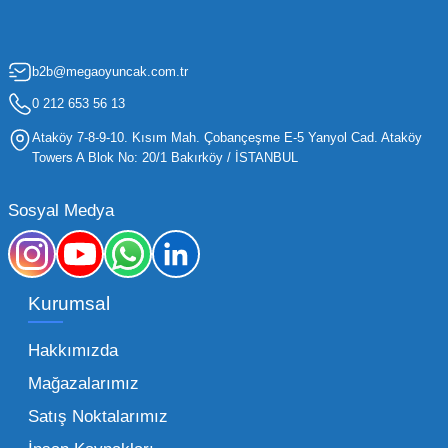
artırmak, bir işletmenin sürdürülebilir büyümesi
için kritik öneme sahiptir. Oyuncak dünyası
b2b@megaoyuncak.com.tr
hızla değişen trendlere sahip olduğu için,
işletmelerin stoklarını güncel tutması ve her
0 212 653 56 13
yaş grubuna hitap eden ürünleri bünyesinde
Ataköy 7-8-9-10. Kısım Mah. Çobançeşme E-5 Yanyol Cad. Ataköy
barındırması gerekir.
Towers A Blok No: 20/1 Bakırköy / İSTANBUL
Mega Oyuncak olarak sunduğumuz geniş ürün
Sosyal Medya
yelpazesiyle, işletmenizin ihtiyacı olan tüm
kategorilerde profesyonel çözümler üretiyoruz.
Toptan oyuncak fiyatları konusunda
Kurumsal
sunduğumuz esnek çözümlerle, her ölçekteki
bayinin rekabet gücünü artırmayı hedefliyoruz.
Hakkımızda
İster küçük bir kırtasiye işletmecisi olun ister
Mağazalarımız
büyük bir oyun alanı sahibi, ucuz toptan
Satış Noktalarımız
oyuncak arayışınızda kaliteyi uygun maliyetle