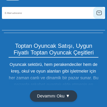
Toptan Oyuncak Satışı, Uygun
Fiyatlı Toptan Oyuncak Çeşitleri
Oyuncak sektörü, hem perakendeciler hem de
kreş, okul ve oyun alanları gibi işletmeler için
her zaman canlı ve dinamik bir pazar sunar. Bu
pazarda rekabet avantajı elde etmenin en
temel yolu ise doğru tedarikçiyi bulmaktan
Devamını Oku ▼
geçer. Toptan oyuncak satışı süreçlerinde
maliyetleri minimize etmek ve ürün çeşitliliğini