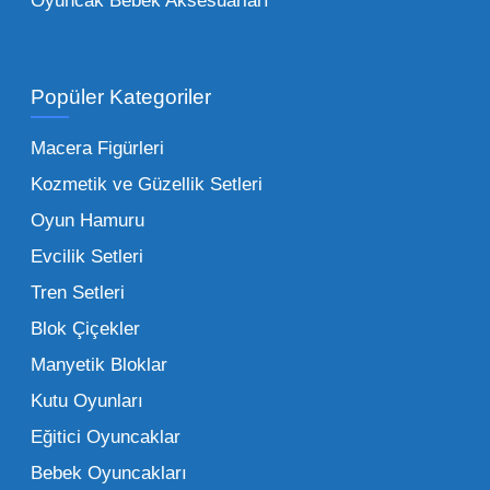
Oyuncak Bebek Aksesuarları
Toptan Oyuncak Satışı Avantajları
Popüler Kategoriler
İşletmeler için toptan oyuncak satış ve alımı
yapmanın sağladığı en büyük avantaj,
Macera Figürleri
şüphesiz ki birim maliyetin düşmesidir.
Kozmetik ve Güzellik Setleri
Oyuncak toptan kanalına geçildiğinde,
Oyun Hamuru
perakende satış fiyatı ile alış fiyatı arasındaki
makas açılır ve bu da ciddi kâr marjları elde
Evcilik Setleri
edilmesini sağlar. Toplu alımlarda uygulanan
Tren Setleri
özel iskontolar, özellikle kampanya
Blok Çiçekler
dönemlerinde işletmenizin finansal olarak
Manyetik Bloklar
rahatlamasına yardımcı olur.
Kutu Oyunları
Bir diğer avantaj ise stok sürekliliğidir.
Eğitici Oyuncaklar
Müşterileriniz bir ürünü sorduğunda "yok"
Bebek Oyuncakları
demek, marka sadakatini zedeler. Profesyonel