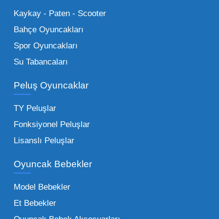
Küçük Oyuncaklar:
Hızlı sirkülasyon
Kaykay - Paten - Scooter
sağlayan toptan küçük oyuncaklar, bakkallar,
Bahçe Oyuncakları
kırtasiyeler ve marketler için can kurtarıcıdır.
Spor Oyuncakları
Bu kategorideki küçük oyuncaklar toptan
Su Tabancaları
alımlarda çok düşük maliyetlerle yüksek
adetli stok yapmanıza olanak tanır. Özellikle
Peluş Oyuncaklar
sürpriz paketler ve figürler, çocukların
harçlıklarıyla kolayca alabildiği ürünlerdir.
TY Peluşlar
Çocuk Oyuncakları Toptan Seçenekleri:
Fonksiyonel Peluşlar
Bebeklik döneminden ergenliğe kadar geniş
Lisanslı Peluşlar
bir yelpazeyi kapsayan çocuk oyuncakları
Oyuncak Bebekler
toptan tedariği yaparken, piyasadaki en son
trendleri takip etmekteyiz. Lisanslı
Model Bebekler
figürlerden geleneksel oyun setlerine kadar
Et Bebekler
her şeyi portföyümüzde bulabilirsiniz.