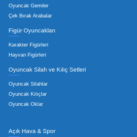
Oyuncak Gemiler
Peluş Oyuncaklar:
Her yaş grubunun
Çek Bırak Arabalar
vazgeçilmezi olan yumuşak dokulu sevilen
ürünler.
Toptan peluş oyuncak
Figür Oyuncakları
seçeneklerimizi keşfederek koleksiyonunuza
en sevilen karakterleri ekleyebilirsiniz.
Karakter Figürleri
Eğitici Setler:
Çocukların zihinsel ve motor
Hayvan Figürleri
becerilerini geliştiren, özellikle anaokulları
Oyuncak Silah ve Kılıç Setleri
tarafından tercih edilen
toptan eğitici
oyuncaklar
ile fark yaratın. Bu setler,
Oyuncak Silahlar
ebeveynlerin son yıllarda en çok satın aldığı
Oyuncak Kılıçlar
ürün grupları arasında yer almaktadır.
Oyuncak Oklar
Oyuncak Araçlar:
Erkek çocukların favorisi
olan en popüler
toptan oyuncak araba
modelleri, setler ve kumandalı araçlar geniş
Açık Hava & Spor
stok imkanımızla sunulmaktadır.