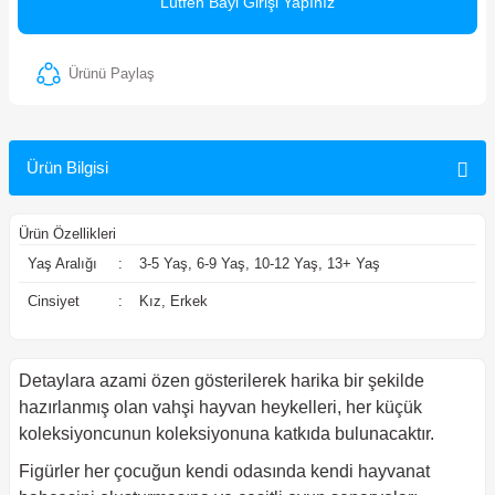
Lütfen Bayi Girişi Yapınız
ler
Ürünü Paylaş
Ürün Bilgisi
Ürün Özellikleri
Yaş Aralığı
:
3-5 Yaş, 6-9 Yaş, 10-12 Yaş, 13+ Yaş
Cinsiyet
:
Kız, Erkek
Detaylara azami özen gösterilerek harika bir şekilde
hazırlanmış olan vahşi hayvan heykelleri, her küçük
koleksiyoncunun koleksiyonuna katkıda bulunacaktır.
Figürler her çocuğun kendi odasında kendi hayvanat