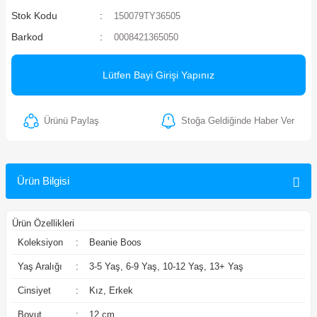
Stok Kodu
150079TY36505
ler
Barkod
0008421365050
Lütfen Bayi Girişi Yapınız
Ürünü Paylaş
Stoğa Geldiğinde Haber Ver
Ürün Bilgisi
Ürün Özellikleri
Koleksiyon
:
Beanie Boos
Yaş Aralığı
:
3-5 Yaş, 6-9 Yaş, 10-12 Yaş, 13+ Yaş
Cinsiyet
:
Kız, Erkek
Boyut
:
12 cm.