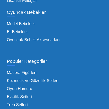
Lisanslı Peluşlar
bir yelpazeyi kapsayan çocuk oyuncakları
Oyuncak Bebekler
toptan tedariği yaparken, piyasadaki en son
trendleri takip etmekteyiz. Lisanslı
Model Bebekler
figürlerden geleneksel oyun setlerine kadar
Et Bebekler
her şeyi portföyümüzde bulabilirsiniz.
Oyuncak Bebek Aksesuarları
Toptan Oyuncak Satışı Avantajları
Popüler Kategoriler
İşletmeler için toptan oyuncak satış ve alımı
yapmanın sağladığı en büyük avantaj,
Macera Figürleri
şüphesiz ki birim maliyetin düşmesidir.
Kozmetik ve Güzellik Setleri
Oyuncak toptan kanalına geçildiğinde,
Oyun Hamuru
perakende satış fiyatı ile alış fiyatı arasındaki
makas açılır ve bu da ciddi kâr marjları elde
Evcilik Setleri
edilmesini sağlar. Toplu alımlarda uygulanan
Tren Setleri