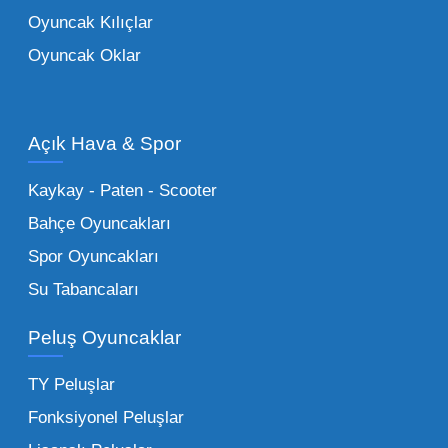
ebeveynlerin son yıllarda en çok satın aldığı
Oyuncak Kılıçlar
ürün grupları arasında yer almaktadır.
Oyuncak Oklar
Oyuncak Araçlar:
Erkek çocukların favorisi
olan en popüler
toptan oyuncak araba
modelleri, setler ve kumandalı araçlar geniş
Açık Hava & Spor
stok imkanımızla sunulmaktadır.
Küçük Oyuncaklar:
Hızlı sirkülasyon
Kaykay - Paten - Scooter
sağlayan toptan küçük oyuncaklar, bakkallar,
Bahçe Oyuncakları
kırtasiyeler ve marketler için can kurtarıcıdır.
Spor Oyuncakları
Bu kategorideki küçük oyuncaklar toptan
Su Tabancaları
alımlarda çok düşük maliyetlerle yüksek
adetli stok yapmanıza olanak tanır. Özellikle
Peluş Oyuncaklar
sürpriz paketler ve figürler, çocukların
harçlıklarıyla kolayca alabildiği ürünlerdir.
TY Peluşlar
Çocuk Oyuncakları Toptan Seçenekleri:
Fonksiyonel Peluşlar
Bebeklik döneminden ergenliğe kadar geniş