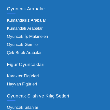
piyasadaki toptan oyuncak çeşitleri de bir o
kadar zengindir. Bir mağazanın veya eğitim
Oyuncak Arabalar
kurumunun başarısı, sunduğu ürünlerin
Kumandasız Arabalar
çeşitliliği ile doğru orantılıdır. İşte Mega
Kumandalı Arabalar
Oyuncak bünyesinde öne çıkan ve en çok
tercih edilen kategorilerimiz:
Oyuncak İş Makineleri
Oyuncak Gemiler
Peluş Oyuncaklar:
Her yaş grubunun
Çek Bırak Arabalar
vazgeçilmezi olan yumuşak dokulu sevilen
ürünler.
Toptan peluş oyuncak
Figür Oyuncakları
seçeneklerimizi keşfederek koleksiyonunuza
en sevilen karakterleri ekleyebilirsiniz.
Karakter Figürleri
Eğitici Setler:
Çocukların zihinsel ve motor
Hayvan Figürleri
becerilerini geliştiren, özellikle anaokulları
Oyuncak Silah ve Kılıç Setleri
tarafından tercih edilen
toptan eğitici
oyuncaklar
ile fark yaratın. Bu setler,
Oyuncak Silahlar