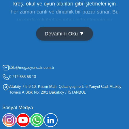
kreş, okul ve oyun alanları gibi işletmeler için
her zaman canlı ve dinamik bir pazar sunar. Bu
pazarda rekabet avantajı elde etmenin en
temel yolu ise doğru tedarikçiyi bulmaktan
Devamını Oku ▼
geçer. Toptan oyuncak satışı süreçlerinde
maliyetleri minimize etmek ve ürün çeşitliliğini
artırmak, bir işletmenin sürdürülebilir büyümesi
için kritik öneme sahiptir. Oyuncak dünyası
b2b@megaoyuncak.com.tr
hızla değişen trendlere sahip olduğu için,
işletmelerin stoklarını güncel tutması ve her
0 212 653 56 13
yaş grubuna hitap eden ürünleri bünyesinde
Ataköy 7-8-9-10. Kısım Mah. Çobançeşme E-5 Yanyol Cad. Ataköy
barındırması gerekir.
Towers A Blok No: 20/1 Bakırköy / İSTANBUL
Mega Oyuncak olarak sunduğumuz geniş ürün
Sosyal Medya
yelpazesiyle, işletmenizin ihtiyacı olan tüm
kategorilerde profesyonel çözümler üretiyoruz.