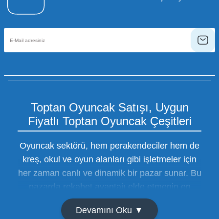
Toptan Oyuncak Satışı, Uygun
Fiyatlı Toptan Oyuncak Çeşitleri
Oyuncak sektörü, hem perakendeciler hem de
kreş, okul ve oyun alanları gibi işletmeler için
her zaman canlı ve dinamik bir pazar sunar. Bu
pazarda rekabet avantajı elde etmenin en
temel yolu ise doğru tedarikçiyi bulmaktan
Devamını Oku ▼
geçer. Toptan oyuncak satışı süreçlerinde