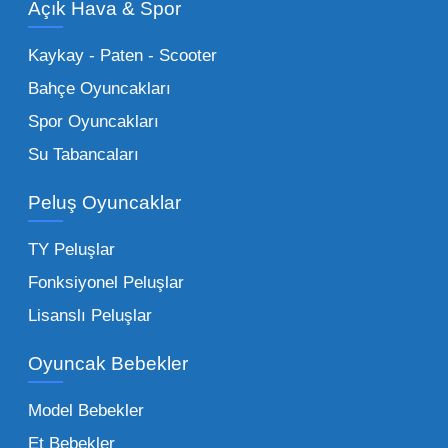
Açık Hava & Spor
stok imkanımızla sunulmaktadır.
Küçük Oyuncaklar:
Hızlı sirkülasyon
Kaykay - Paten - Scooter
sağlayan toptan küçük oyuncaklar, bakkallar,
Bahçe Oyuncakları
kırtasiyeler ve marketler için can kurtarıcıdır.
Spor Oyuncakları
Bu kategorideki küçük oyuncaklar toptan
Su Tabancaları
alımlarda çok düşük maliyetlerle yüksek
adetli stok yapmanıza olanak tanır. Özellikle
Peluş Oyuncaklar
sürpriz paketler ve figürler, çocukların
harçlıklarıyla kolayca alabildiği ürünlerdir.
TY Peluşlar
Çocuk Oyuncakları Toptan Seçenekleri:
Fonksiyonel Peluşlar
Bebeklik döneminden ergenliğe kadar geniş
Lisanslı Peluşlar
bir yelpazeyi kapsayan çocuk oyuncakları
Oyuncak Bebekler
toptan tedariği yaparken, piyasadaki en son
trendleri takip etmekteyiz. Lisanslı
Model Bebekler
figürlerden geleneksel oyun setlerine kadar
Et Bebekler