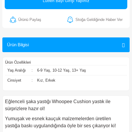
Lütfen Bayi Girişi Yapınız
ler
Ürünü Paylaş
Stoğa Geldiğinde Haber Ver
Ürün Bilgisi
Ürün Özellikleri
Yaş Aralığı
:
6-9 Yaş, 10-12 Yaş, 13+ Yaş
Cinsiyet
:
Kız, Erkek
Eğlenceli şaka yastığı Whoopee Cushion yastık ile
sürprizlere hazır ol!
Yumuşak ve esnek kauçuk malzemelerden üretilen
yastığa baskı uygulandığında öyle bir ses çıkarıyor ki!