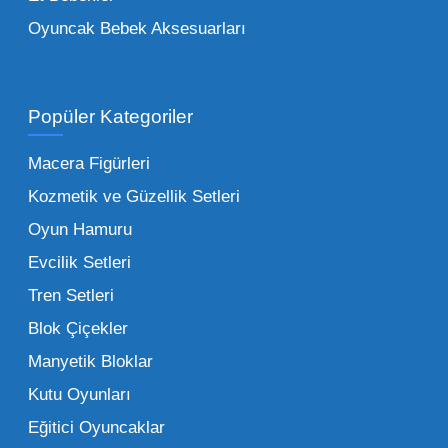
her şeyi portföyümüzde bulabilirsiniz.
Oyuncak Bebek Aksesuarları
Toptan Oyuncak Satışı Avantajları
Popüler Kategoriler
İşletmeler için toptan oyuncak satış ve alımı
yapmanın sağladığı en büyük avantaj,
Macera Figürleri
şüphesiz ki birim maliyetin düşmesidir.
Kozmetik ve Güzellik Setleri
Oyuncak toptan kanalına geçildiğinde,
Oyun Hamuru
perakende satış fiyatı ile alış fiyatı arasındaki
makas açılır ve bu da ciddi kâr marjları elde
Evcilik Setleri
edilmesini sağlar. Toplu alımlarda uygulanan
Tren Setleri
özel iskontolar, özellikle kampanya
Blok Çiçekler
dönemlerinde işletmenizin finansal olarak
Manyetik Bloklar
rahatlamasına yardımcı olur.
Kutu Oyunları
Bir diğer avantaj ise stok sürekliliğidir.
Eğitici Oyuncaklar
Müşterileriniz bir ürünü sorduğunda "yok"