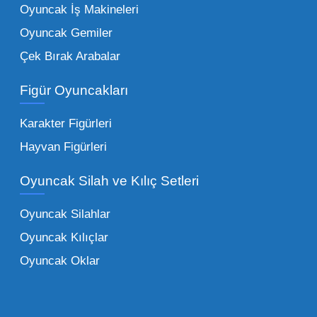
tercih edilen kategorilerimiz:
Oyuncak İş Makineleri
Oyuncak Gemiler
Peluş Oyuncaklar:
Her yaş grubunun
Çek Bırak Arabalar
vazgeçilmezi olan yumuşak dokulu sevilen
ürünler.
Toptan peluş oyuncak
Figür Oyuncakları
seçeneklerimizi keşfederek koleksiyonunuza
en sevilen karakterleri ekleyebilirsiniz.
Karakter Figürleri
Eğitici Setler:
Çocukların zihinsel ve motor
Hayvan Figürleri
becerilerini geliştiren, özellikle anaokulları
Oyuncak Silah ve Kılıç Setleri
tarafından tercih edilen
toptan eğitici
oyuncaklar
ile fark yaratın. Bu setler,
Oyuncak Silahlar
ebeveynlerin son yıllarda en çok satın aldığı
Oyuncak Kılıçlar
ürün grupları arasında yer almaktadır.
Oyuncak Oklar
Oyuncak Araçlar:
Erkek çocukların favorisi
olan en popüler
toptan oyuncak araba
modelleri, setler ve kumandalı araçlar geniş