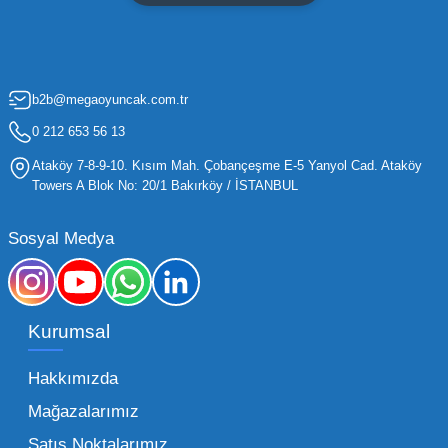
maliyetleri minimize etmek ve ürün çeşitliliğini
artırmak, bir işletmenin sürdürülebilir büyümesi
için kritik öneme sahiptir. Oyuncak dünyası
b2b@megaoyuncak.com.tr
hızla değişen trendlere sahip olduğu için,
işletmelerin stoklarını güncel tutması ve her
0 212 653 56 13
yaş grubuna hitap eden ürünleri bünyesinde
Ataköy 7-8-9-10. Kısım Mah. Çobançeşme E-5 Yanyol Cad. Ataköy
barındırması gerekir.
Towers A Blok No: 20/1 Bakırköy / İSTANBUL
Mega Oyuncak olarak sunduğumuz geniş ürün
Sosyal Medya
yelpazesiyle, işletmenizin ihtiyacı olan tüm
kategorilerde profesyonel çözümler üretiyoruz.
Toptan oyuncak fiyatları konusunda
Kurumsal
sunduğumuz esnek çözümlerle, her ölçekteki
bayinin rekabet gücünü artırmayı hedefliyoruz.
Hakkımızda
İster küçük bir kırtasiye işletmecisi olun ister
Mağazalarımız
büyük bir oyun alanı sahibi, ucuz toptan
Satış Noktalarımız