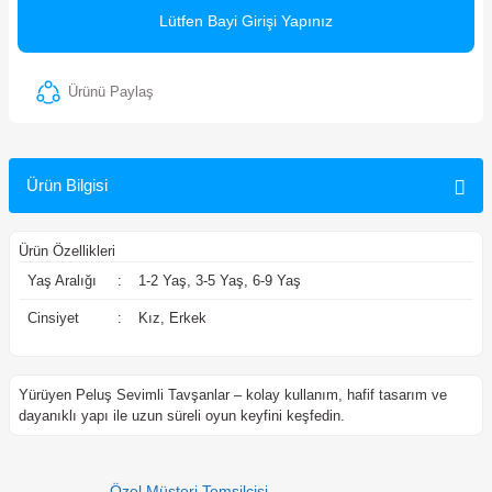
Lütfen Bayi Girişi Yapınız
ler
Ürünü Paylaş
Ürün Bilgisi
Ürün Özellikleri
Yaş Aralığı
:
1-2 Yaş, 3-5 Yaş, 6-9 Yaş
Cinsiyet
:
Kız, Erkek
Yürüyen Peluş Sevimli Tavşanlar – kolay kullanım, hafif tasarım ve
dayanıklı yapı ile uzun süreli oyun keyfini keşfedin.
Özel Müşteri Temsilcisi