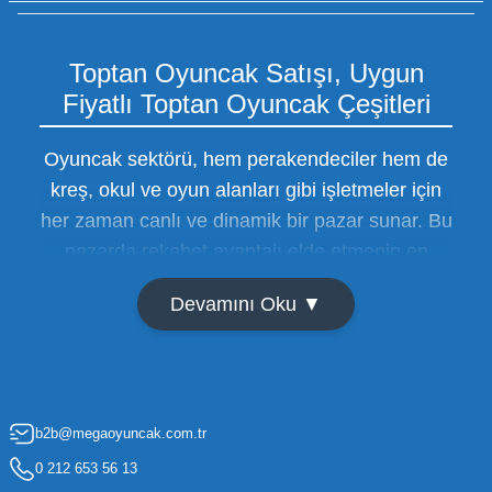
Toptan Oyuncak Satışı, Uygun
Fiyatlı Toptan Oyuncak Çeşitleri
Oyuncak sektörü, hem perakendeciler hem de
kreş, okul ve oyun alanları gibi işletmeler için
her zaman canlı ve dinamik bir pazar sunar. Bu
pazarda rekabet avantajı elde etmenin en
temel yolu ise doğru tedarikçiyi bulmaktan
Devamını Oku ▼
geçer. Toptan oyuncak satışı süreçlerinde
maliyetleri minimize etmek ve ürün çeşitliliğini
artırmak, bir işletmenin sürdürülebilir büyümesi
için kritik öneme sahiptir. Oyuncak dünyası
b2b@megaoyuncak.com.tr
hızla değişen trendlere sahip olduğu için,
işletmelerin stoklarını güncel tutması ve her
0 212 653 56 13