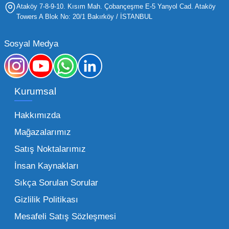
yaş grubuna hitap eden ürünleri bünyesinde
Ataköy 7-8-9-10. Kısım Mah. Çobançeşme E-5 Yanyol Cad. Ataköy
barındırması gerekir.
Towers A Blok No: 20/1 Bakırköy / İSTANBUL
Mega Oyuncak olarak sunduğumuz geniş ürün
Sosyal Medya
yelpazesiyle, işletmenizin ihtiyacı olan tüm
kategorilerde profesyonel çözümler üretiyoruz.
Toptan oyuncak fiyatları konusunda
Kurumsal
sunduğumuz esnek çözümlerle, her ölçekteki
bayinin rekabet gücünü artırmayı hedefliyoruz.
Hakkımızda
İster küçük bir kırtasiye işletmecisi olun ister
Mağazalarımız
büyük bir oyun alanı sahibi, ucuz toptan
Satış Noktalarımız
oyuncak arayışınızda kaliteyi uygun maliyetle
İnsan Kaynakları
buluşturmak bizim önceliğimizdir. Toptan
oyuncak alımı yaparken sadece fiyat değil,
Sıkça Sorulan Sorular
aynı zamanda lojistik destek ve ürün sürekliliği
Gizlilik Politikası
de işletmenizin karlılığını doğrudan etkiler. Bu
Mesafeli Satış Sözleşmesi
noktada Mega Oyuncak, güvenilir bir iş ortağı