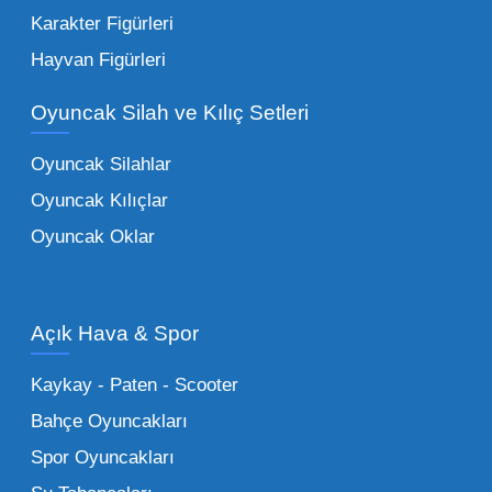
en sevilen karakterleri ekleyebilirsiniz.
Karakter Figürleri
Eğitici Setler:
Çocukların zihinsel ve motor
Hayvan Figürleri
becerilerini geliştiren, özellikle anaokulları
Oyuncak Silah ve Kılıç Setleri
tarafından tercih edilen
toptan eğitici
oyuncaklar
ile fark yaratın. Bu setler,
Oyuncak Silahlar
ebeveynlerin son yıllarda en çok satın aldığı
Oyuncak Kılıçlar
ürün grupları arasında yer almaktadır.
Oyuncak Oklar
Oyuncak Araçlar:
Erkek çocukların favorisi
olan en popüler
toptan oyuncak araba
modelleri, setler ve kumandalı araçlar geniş
Açık Hava & Spor
stok imkanımızla sunulmaktadır.
Küçük Oyuncaklar:
Hızlı sirkülasyon
Kaykay - Paten - Scooter
sağlayan toptan küçük oyuncaklar, bakkallar,
Bahçe Oyuncakları
kırtasiyeler ve marketler için can kurtarıcıdır.
Spor Oyuncakları
Bu kategorideki küçük oyuncaklar toptan