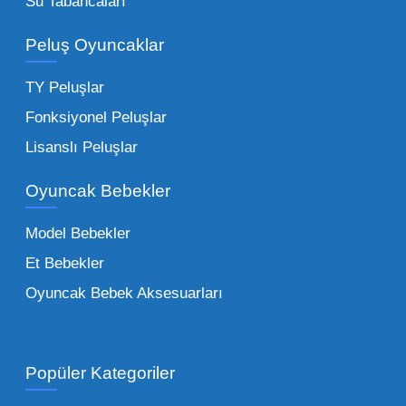
Su Tabancaları
alımlarda çok düşük maliyetlerle yüksek
adetli stok yapmanıza olanak tanır. Özellikle
Peluş Oyuncaklar
sürpriz paketler ve figürler, çocukların
harçlıklarıyla kolayca alabildiği ürünlerdir.
TY Peluşlar
Çocuk Oyuncakları Toptan Seçenekleri:
Fonksiyonel Peluşlar
Bebeklik döneminden ergenliğe kadar geniş
Lisanslı Peluşlar
bir yelpazeyi kapsayan çocuk oyuncakları
Oyuncak Bebekler
toptan tedariği yaparken, piyasadaki en son
trendleri takip etmekteyiz. Lisanslı
Model Bebekler
figürlerden geleneksel oyun setlerine kadar
Et Bebekler
her şeyi portföyümüzde bulabilirsiniz.
Oyuncak Bebek Aksesuarları
Toptan Oyuncak Satışı Avantajları
Popüler Kategoriler
İşletmeler için toptan oyuncak satış ve alımı
yapmanın sağladığı en büyük avantaj,