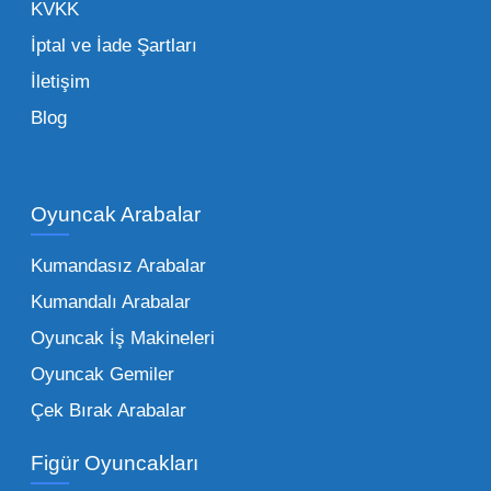
KVKK
olarak yanınızda yer alır.
İptal ve İade Şartları
İletişim
Toptan Oyuncak Çeşitleri Nelerdir?
Blog
Çocukların hayal dünyası sınır tanımadığı gibi,
piyasadaki toptan oyuncak çeşitleri de bir o
kadar zengindir. Bir mağazanın veya eğitim
Oyuncak Arabalar
kurumunun başarısı, sunduğu ürünlerin
Kumandasız Arabalar
çeşitliliği ile doğru orantılıdır. İşte Mega
Kumandalı Arabalar
Oyuncak bünyesinde öne çıkan ve en çok
tercih edilen kategorilerimiz:
Oyuncak İş Makineleri
Oyuncak Gemiler
Peluş Oyuncaklar:
Her yaş grubunun
Çek Bırak Arabalar
vazgeçilmezi olan yumuşak dokulu sevilen
ürünler.
Toptan peluş oyuncak
Figür Oyuncakları
seçeneklerimizi keşfederek koleksiyonunuza