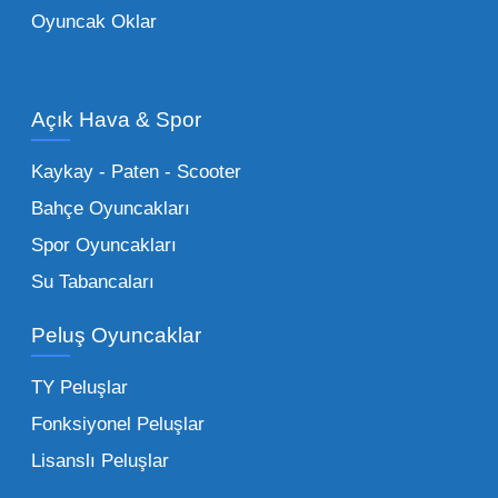
Oyuncak Oklar
Oyuncak Araçlar:
Erkek çocukların favorisi
olan en popüler
toptan oyuncak araba
modelleri, setler ve kumandalı araçlar geniş
Açık Hava & Spor
stok imkanımızla sunulmaktadır.
Küçük Oyuncaklar:
Hızlı sirkülasyon
Kaykay - Paten - Scooter
sağlayan toptan küçük oyuncaklar, bakkallar,
Bahçe Oyuncakları
kırtasiyeler ve marketler için can kurtarıcıdır.
Spor Oyuncakları
Bu kategorideki küçük oyuncaklar toptan
Su Tabancaları
alımlarda çok düşük maliyetlerle yüksek
adetli stok yapmanıza olanak tanır. Özellikle
Peluş Oyuncaklar
sürpriz paketler ve figürler, çocukların
harçlıklarıyla kolayca alabildiği ürünlerdir.
TY Peluşlar
Çocuk Oyuncakları Toptan Seçenekleri:
Fonksiyonel Peluşlar
Bebeklik döneminden ergenliğe kadar geniş
Lisanslı Peluşlar
bir yelpazeyi kapsayan çocuk oyuncakları