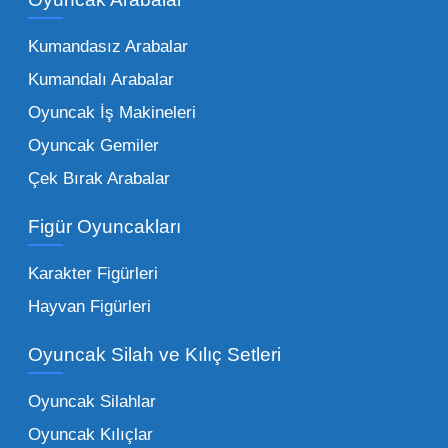
kurumunun başarısı, sunduğu ürünlerin
Kumandasız Arabalar
çeşitliliği ile doğru orantılıdır. İşte Mega
Kumandalı Arabalar
Oyuncak bünyesinde öne çıkan ve en çok
tercih edilen kategorilerimiz:
Oyuncak İş Makineleri
Oyuncak Gemiler
Peluş Oyuncaklar:
Her yaş grubunun
Çek Bırak Arabalar
vazgeçilmezi olan yumuşak dokulu sevilen
ürünler.
Toptan peluş oyuncak
Figür Oyuncakları
seçeneklerimizi keşfederek koleksiyonunuza
en sevilen karakterleri ekleyebilirsiniz.
Karakter Figürleri
Eğitici Setler:
Çocukların zihinsel ve motor
Hayvan Figürleri
becerilerini geliştiren, özellikle anaokulları
Oyuncak Silah ve Kılıç Setleri
tarafından tercih edilen
toptan eğitici
oyuncaklar
ile fark yaratın. Bu setler,
Oyuncak Silahlar
ebeveynlerin son yıllarda en çok satın aldığı
Oyuncak Kılıçlar
ürün grupları arasında yer almaktadır.