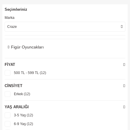
ler
Seçimleriniz
Marka
Craze
Figür Oyuncakları
FIYAT
500 TL - 599 TL (12)
CINSIYET
Erkek (12)
YAŞ ARALIĞI
3-5 Yaş (12)
6-9 Yaş (12)