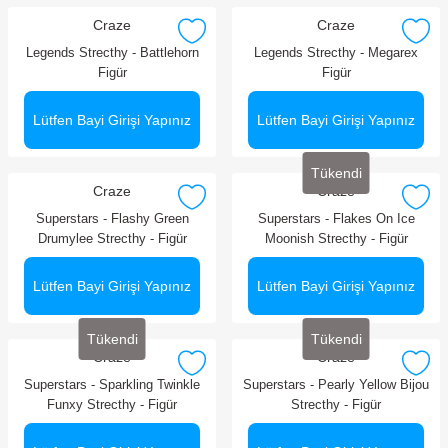
Craze
Craze
Legends Strecthy - Battlehorn
Legends Strecthy - Megarex
Figür
Figür
Lütfen Bayi Girişi Yapınız
Lütfen Bayi Girişi Yapınız
Tükendi
Craze
Craze
Superstars - Flashy Green
Superstars - Flakes On Ice
Drumylee Strecthy - Figür
Moonish Strecthy - Figür
Lütfen Bayi Girişi Yapınız
Lütfen Bayi Girişi Yapınız
Tükendi
Tükendi
Craze
Craze
Superstars - Sparkling Twinkle
Superstars - Pearly Yellow Bijou
Funxy Strecthy - Figür
Strecthy - Figür