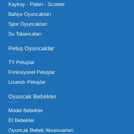
Küçük Oyuncaklar:
Hızlı sirkülasyon
Kaykay - Paten - Scooter
sağlayan toptan küçük oyuncaklar, bakkallar,
Bahçe Oyuncakları
kırtasiyeler ve marketler için can kurtarıcıdır.
Spor Oyuncakları
Bu kategorideki küçük oyuncaklar toptan
Su Tabancaları
alımlarda çok düşük maliyetlerle yüksek
adetli stok yapmanıza olanak tanır. Özellikle
Peluş Oyuncaklar
sürpriz paketler ve figürler, çocukların
harçlıklarıyla kolayca alabildiği ürünlerdir.
TY Peluşlar
Çocuk Oyuncakları Toptan Seçenekleri:
Fonksiyonel Peluşlar
Bebeklik döneminden ergenliğe kadar geniş
Lisanslı Peluşlar
bir yelpazeyi kapsayan çocuk oyuncakları
Oyuncak Bebekler
toptan tedariği yaparken, piyasadaki en son
trendleri takip etmekteyiz. Lisanslı
Model Bebekler
figürlerden geleneksel oyun setlerine kadar
Et Bebekler
her şeyi portföyümüzde bulabilirsiniz.
Oyuncak Bebek Aksesuarları