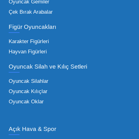
Oyuncak Gemiler
Peluş Oyuncaklar:
Her yaş grubunun
Çek Bırak Arabalar
vazgeçilmezi olan yumuşak dokulu sevilen
ürünler.
Toptan peluş oyuncak
Figür Oyuncakları
seçeneklerimizi keşfederek koleksiyonunuza
en sevilen karakterleri ekleyebilirsiniz.
Karakter Figürleri
Eğitici Setler:
Çocukların zihinsel ve motor
Hayvan Figürleri
becerilerini geliştiren, özellikle anaokulları
Oyuncak Silah ve Kılıç Setleri
tarafından tercih edilen
toptan eğitici
oyuncaklar
ile fark yaratın. Bu setler,
Oyuncak Silahlar
ebeveynlerin son yıllarda en çok satın aldığı
Oyuncak Kılıçlar
ürün grupları arasında yer almaktadır.
Oyuncak Oklar
Oyuncak Araçlar:
Erkek çocukların favorisi
olan en popüler
toptan oyuncak araba
modelleri, setler ve kumandalı araçlar geniş
Açık Hava & Spor
stok imkanımızla sunulmaktadır.