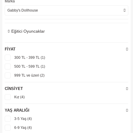
Marka
ler
Gabby's Dollhouse
Eğitici Oyuncaklar
FIYAT
300 TL - 399 TL (1)
500 TL - 599 TL (1)
999 TL ve üzeri (2)
CINSIYET
Kız (4)
YAŞ ARALIĞI
3-5 Yaş (4)
6-9 Yaş (4)