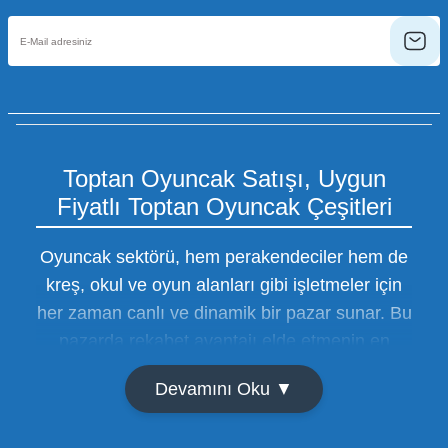
Toptan Oyuncak Satışı, Uygun
Fiyatlı Toptan Oyuncak Çeşitleri
Oyuncak sektörü, hem perakendeciler hem de
kreş, okul ve oyun alanları gibi işletmeler için
her zaman canlı ve dinamik bir pazar sunar. Bu
pazarda rekabet avantajı elde etmenin en
temel yolu ise doğru tedarikçiyi bulmaktan
Devamını Oku ▼
geçer. Toptan oyuncak satışı süreçlerinde
maliyetleri minimize etmek ve ürün çeşitliliğini