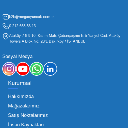
artırmak, bir işletmenin sürdürülebilir büyümesi
için kritik öneme sahiptir. Oyuncak dünyası
b2b@megaoyuncak.com.tr
hızla değişen trendlere sahip olduğu için,
işletmelerin stoklarını güncel tutması ve her
0 212 653 56 13
yaş grubuna hitap eden ürünleri bünyesinde
Ataköy 7-8-9-10. Kısım Mah. Çobançeşme E-5 Yanyol Cad. Ataköy
barındırması gerekir.
Towers A Blok No: 20/1 Bakırköy / İSTANBUL
Mega Oyuncak olarak sunduğumuz geniş ürün
Sosyal Medya
yelpazesiyle, işletmenizin ihtiyacı olan tüm
kategorilerde profesyonel çözümler üretiyoruz.
Toptan oyuncak fiyatları konusunda
Kurumsal
sunduğumuz esnek çözümlerle, her ölçekteki
bayinin rekabet gücünü artırmayı hedefliyoruz.
Hakkımızda
İster küçük bir kırtasiye işletmecisi olun ister
Mağazalarımız
büyük bir oyun alanı sahibi, ucuz toptan
Satış Noktalarımız
oyuncak arayışınızda kaliteyi uygun maliyetle
İnsan Kaynakları
buluşturmak bizim önceliğimizdir. Toptan