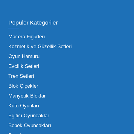
Toptan Oyuncak Satışı Avantajları
Popüler Kategoriler
İşletmeler için toptan oyuncak satış ve alımı
yapmanın sağladığı en büyük avantaj,
Macera Figürleri
şüphesiz ki birim maliyetin düşmesidir.
Kozmetik ve Güzellik Setleri
Oyuncak toptan kanalına geçildiğinde,
Oyun Hamuru
perakende satış fiyatı ile alış fiyatı arasındaki
makas açılır ve bu da ciddi kâr marjları elde
Evcilik Setleri
edilmesini sağlar. Toplu alımlarda uygulanan
Tren Setleri
özel iskontolar, özellikle kampanya
Blok Çiçekler
dönemlerinde işletmenizin finansal olarak
Manyetik Bloklar
rahatlamasına yardımcı olur.
Kutu Oyunları
Bir diğer avantaj ise stok sürekliliğidir.
Eğitici Oyuncaklar
Müşterileriniz bir ürünü sorduğunda "yok"
Bebek Oyuncakları
demek, marka sadakatini zedeler. Profesyonel